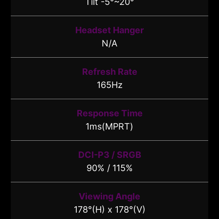
Tilt -5°~20°
Headset Hanger
N/A
Refresh Rate
165Hz
Response Time
1ms(MPRT)
DCI-P3 / SRGB
90% / 115%
Viewing Angle
178°(H) x 178°(V)