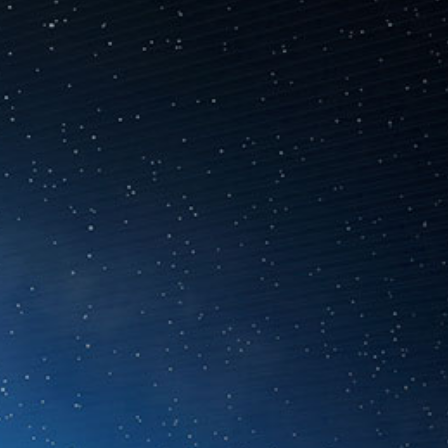
Màn hình cong chơi game Optix G27CQ4 sở hữu
tấm nền kích thước 27” độ phân giải WQHD
2560x1440. Tỷ lệ 16:9 của tấm nền cho phép game
thủ quan sát khu vực rộng hơn so với các tấm nền
độ phân giải FHD truyền thống, đặt bạn ở vị trí có
ưu thế so với đối thủ. Độ phân giải này cũng cho
phép game thủ làm việc đa nhiệm với nhiều cửa sổ
mở cùng lúc, đem đến hiệu suất làm việc cho mọi
tác vụ mà bạn muốn.