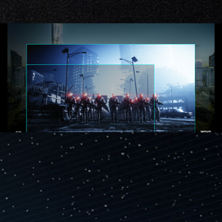
NHÌN RỘNG HƠN
CHIẾN ĐẤU "NGON" HƠN