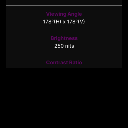
Viewing Angle
178°(H) x 178°(V)
Brightness
250 nits
Contrast Ratio
3000:1 (HDCR:100000000:1)
I/O
1 x DP 1.2 - 2560 x 1440 (Up to 165Hz)
2 x HDMI™ 2.0 - 2560 x 1440 (Up to
144Hz)
1 x Earphone-out
1 x Kensington Lock