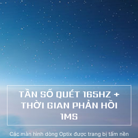
TẦN SỐ QUÉT 165HZ +
THỜI GIAN PHẢN HỒI
1MS
Các màn hình dòng Optix được trang bị tấm nền