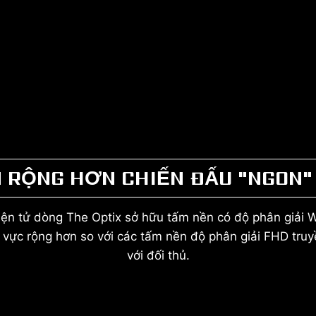
N RỘNG HƠN CHIẾN ĐẤU "NGON"
iện tử dòng The Optix sở hữu tấm nền có độ phân giải
ực rộng hơn so với các tấm nền độ phân giải FHD truyền
với đối thủ.