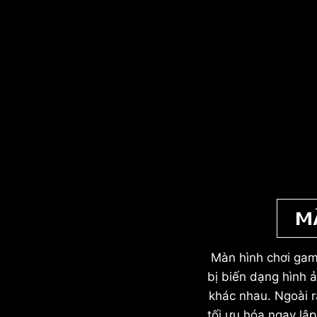
M
Màn hình chơi gam
bị biến dạng hình ả
khác nhau. Ngoài r
tối ưu hóa ngay l