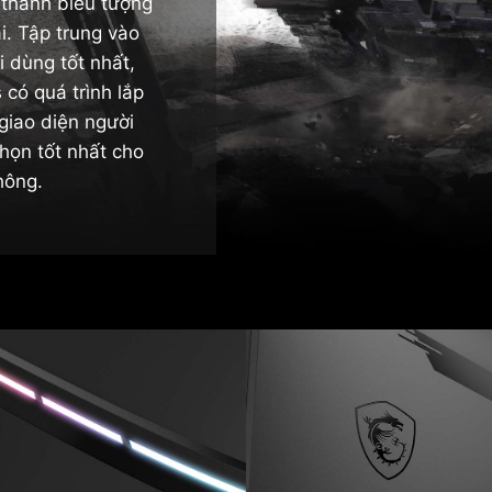
ở thành biểu tượng
i. Tập trung vào
 dùng tốt nhất,
có quá trình lắp
giao diện người
chọn tốt nhất cho
hông.