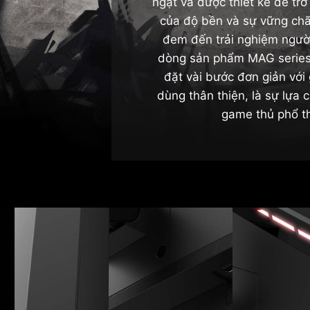
ngặt và được thiết kế để tr
của độ bền và sự vững chã
đem đến trải nghiệm người
dòng sản phẩm MAG series 
đặt vài bước đơn giản với 
dùng thân thiện, là sự lựa 
game thủ phổ t