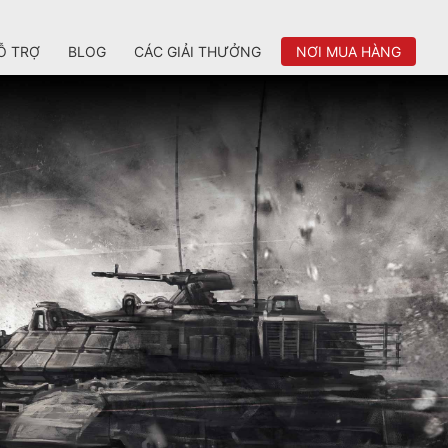
Ỗ TRỢ
BLOG
CÁC GIẢI THƯỞNG
NƠI MUA HÀNG