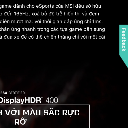
 game dành cho eSports của MSI đều sở hữu
ao đến 165Hz, xoá bỏ độ trễ hiển thị và đem
diễn mượt mà. với thời gian đáp ứng chỉ 1ms,
 phản ứng nhanh trong các tựa game bắn súng
Feedback
à đua xe để có thể chiến thắng chỉ với một cái
H VỚI MÀU SẮC RỰC
RỠ