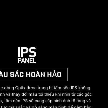
ÀU SẮC HOÀN HẢO
e dòng Optix được trang bị tấm nền IPS không
nh và thay đổi màu tối thiểu khi nhìn từ các góc
a, tấm nền IPS sẽ cung cấp hình ảnh rõ ràng và
ập tức màu sắc và độ sáng màn hình để đảm bảo