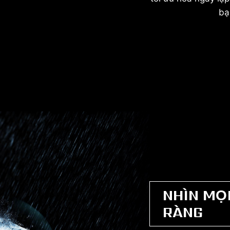
bạ
NHÌN MỌ
RÀNG