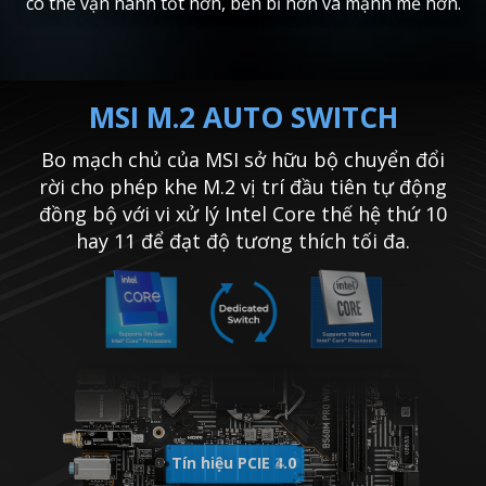
có thể vận hành tốt hơn, bền bỉ hơn và mạnh mẽ hơn.
MSI M.2 AUTO SWITCH
Bo mạch chủ của MSI sở hữu bộ chuyển đổi
rời cho phép khe M.2 vị trí đầu tiên tự động
đồng bộ với vi xử lý Intel Core thế hệ thứ 10
hay 11 để đạt độ tương thích tối đa.
Tín hiệu PCIE 4.0
Tín hiệu PCIE 3.0