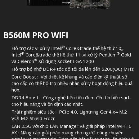
B560M PRO WIFI
®
Hỗ trợ các vi xử lý Intell
Core&trade thế hệ thứ 10;,
®
®
Intel
Core&trade thế hệ thứ 11;,vi xử lý Pentium
Gold
®
và Celeron
sử dụng socket LGA 1200
Hỗ trợ bộ nhớ DDR4 tốc độ tối đa lên đến 5200(OC) MHz
Core Boost : Với thiết kế khung và cấp điện kỹ thuật số
cao cấp có thể hỗ trợ nhiều nhân xử lý hoạt động hiệu quả
hơn.
DDR4 Boost : Công nghệ tiên tiến đem đến tín hiệu sạch
cho hiệu năng và ổn định cao nhất.
Trải nghiệm siêu tốc : PCIe 4.0, Lightning Gen4 x4 M.2
VỚI M.2 Shield Frozr
LAN 2.5G với chip LAN Manager và giải pháp Intel Wi-Fi 6
AX : Nâng cấp giải pháp mạng cho người dùng chuyên