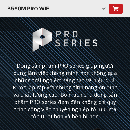
B560M PRO WIFI
Dòng sản phẩm PRO series giúp người
dùng làm việc thông minh hơn thông qua
những trải nghiệm sáng tạo và hiệu quả.
Được lắp ráp với những tính năng ổn định
và chất lượng cao, Bo mạch chủ dòng sản
phẩm PRO series đem đến không chỉ quy
trình công việc chuyên nghiệp tối ưu, mà
còn ít lỗi hơn và bền bỉ hơn.