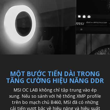
CÁC CỔNG MỞ RỘNG KHÁC
MỘT BƯỚC TIẾN DÀI TRONG
TĂNG CƯỜNG HIỆU NĂNG DDR
MSI OC LAB không chỉ tập trung vào ép
xung. Nếu so sánh với hệ thống XMP profile
trên bo mạch chủ B460, MSI đã có những
cải tiến vượt bậc về hiệu năng và hiệu suất