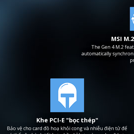
MSI M.2
The Gen 4 M.2 feat
automatically synchroni
p
Khe PCI-E "bọc thép"
Bảo vệ cho card đồ hoạ khỏi cong và nhiễu điện tử để