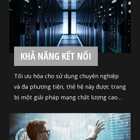
nghiệm âm thanh tuyệt vời nhất khi chơi
game. Bo mạch chủ MSI cho phép bạn
tận hưởng âm thanh ngoạn mục, thay
đổi trò chơi.
KHẢ NĂNG KẾT NỐI
Tối ưu hóa cho sử dụng chuyên nghiệp
và đa phương tiện, thế hệ này được trang
bị một giải pháp mạng chất lượng cao
sẵn sàng phục vụ bạn với độ tin cậy 24/7
khi truyền dữ liệu lớn.