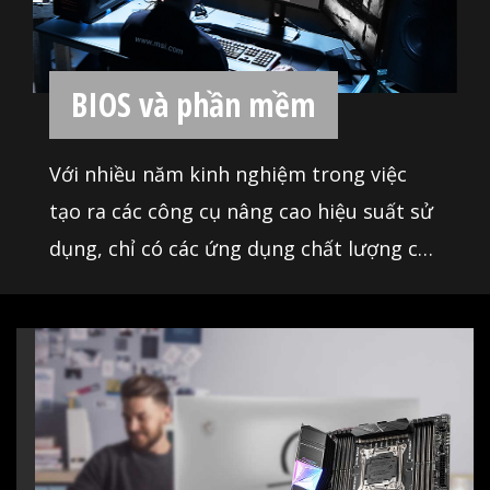
thành phần và thiết bị, vì vậy người dùng
DIY có thể chọn các thành phần họ muốn.
Hơn thế nữa, chúng tôi cung cấp Danh
sách nhà cung cấp đủ tiêu chuẩn (QVL)
dành riêng cho phần quan trọng nhất -
BIOS và phần mềm
bộ nhớ. Kết hợp với công nghệ MSI DDR4
Boost, chúng tôi cung cấp khả năng
Với nhiều năm kinh nghiệm trong việc
tương thích tối đa ngay cả khi ép xung, vì
tạo ra các công cụ nâng cao hiệu suất sử
vậy bạn xác nhận và lựa chọn thiết bị
dụng, chỉ có các ứng dụng chất lượng cao
chơi game mà bạn muốn.
nhất mới được sử dụng. Sử dụng các
công cụ này để tận dụng tối đa bo mạch
chủ của bạn. Hơn nữa, chúng tôi đảm
bảo rằng BIOS của chúng tôi chứa tất cả