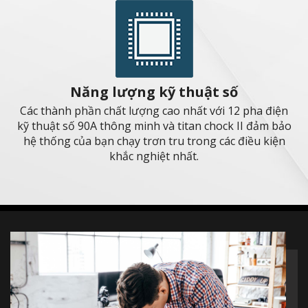
ố
2 pha điện
10G Super LAN
 II đảm bảo
Tốc độ mạng cấp độ tiếp theo, kết nối mạ
 điều kiện
với lưu lượng dữ liệu nhanh nhất để nân
quả.
DDR4 Boost với khe bọc thép