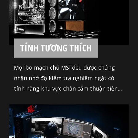
hệ thống để đẩy bộ máy tính của bạn
vượt qua giới hạn. Bo mạch chủ MSI
chính là sự lựa chọn khôn ngoan khi bạn
muốn tự mình lắp đặt hệ thống.
TÍNH TƯƠNG THÍCH
Mọi bo mạch chủ MSI đều được chứng
nhận nhờ độ kiểm tra nghiêm ngặt có
tính năng khu vực chân cắm thuận tiện,
vị trí SATA & USB thân thiện để tương
thích với phạm vi rộng nhất của các