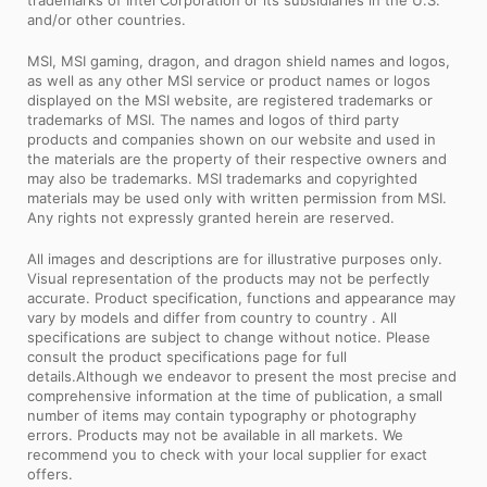
kiểm tra chất lượng nghiêm ngặt trong
Intel, the Intel Logo, Intel Inside, Intel Core, and Core Inside are
những điều kiện khắc nghiệt để có thể
trademarks of Intel Corporation or its subsidiaries in the U.S.
đảm bảo rằng có thể hoạt động bền bỉ,
and/or other countries.
lâu dài.
MSI, MSI gaming, dragon, and dragon shield names and logos,
as well as any other MSI service or product names or logos
displayed on the MSI website, are registered trademarks or
trademarks of MSI. The names and logos of third party
products and companies shown on our website and used in
the materials are the property of their respective owners and
may also be trademarks. MSI trademarks and copyrighted
materials may be used only with written permission from MSI.
Any rights not expressly granted herein are reserved.
All images and descriptions are for illustrative purposes only.
Visual representation of the products may not be perfectly
accurate. Product specification, functions and appearance may
vary by models and differ from country to country . All
specifications are subject to change without notice. Please
consult the product specifications page for full
details.Although we endeavor to present the most precise and
comprehensive information at the time of publication, a small
number of items may contain typography or photography