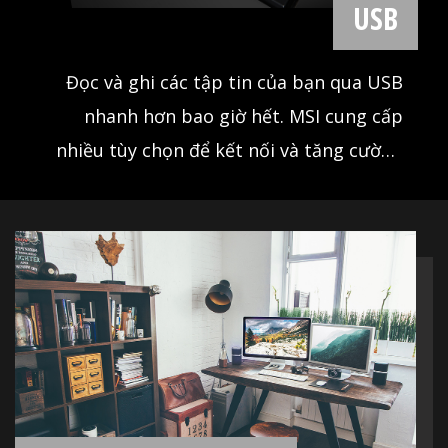
USB
Đọc và ghi các tập tin của bạn qua USB
nhanh hơn bao giờ hết. MSI cung cấp
nhiều tùy chọn để kết nối và tăng cường
các thiết bị USB của bạn, mang lại tốc độ
truyền nhanh như chớp lên tới 10Gb /
giây