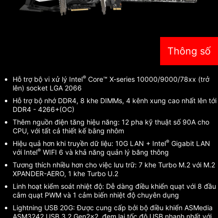
Thông số
®
Hỗ trợ bộ vi xử lý Intel
Core™ X-series 10000/9000/78xx (trở
lên) socket LGA 2066
Hỗ trợ bộ nhớ DDR4, 8 khe DIMMs, 4 kênh xung cao nhất lên tới
DDR4 - 4266+(OC)
Thêm nguồn điện tăng hiệu năng: 12 pha kỹ thuật số 90A cho
CPU, với tất cả thiết kế bằng nhôm
®
Hiệu quả hơn khi truyền dữ liệu: 10G LAN + Intel
Gigabit LAN
®
với Intel
WIFI 6 và khả năng quản lý băng thông
Tương thích nhiều hơn cho việc lưu trữ: 7 khe Turbo M.2 với M.2
XPANDER-AERO, 1 khe Turbo U.2
Linh hoạt kiểm soát nhiệt độ: Dễ dàng điều khiển quạt với 8 đầu
cắm quạt PWM và 1 cảm biến nhiệt độ chuyên dụng
Lightning USB 20G: Được cung cấp bởi bộ điều khiển ASMedia
ASM3242 USB 3.2 Gen2x2, đem lại tốc độ USB nhanh nhất với