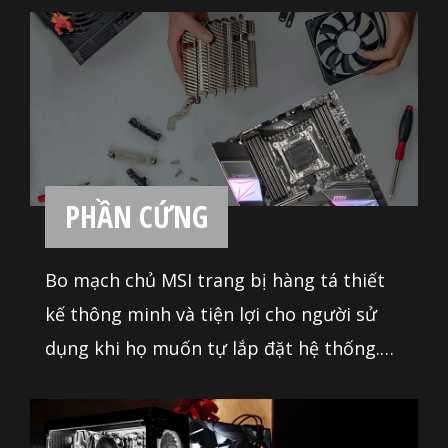
chất lượng cao đi kèm với đó là tản nhiệt
kích thước lớn, cùng với hàng tá chân
cắm fan tích hợp sẵn trên bo mạch giúp
việc làm mát hệ thống trở nên dễ dàng
và đơn giản hơn bao giờ hết.
PHẦN CỨNG
Bo mạch chủ MSI trang bị hàng tá thiết
kế thông minh và tiện lợi cho người sử
dụng khi họ muốn tự lắp đặt hệ thống.
Bên cạnh đó là vô số công cụ tinh chỉnh