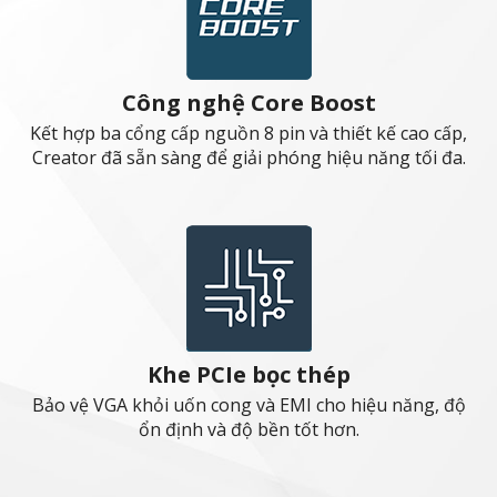
Giải pháp Wi-Fi 6 mới nh
kế cao cấp,
Giải pháp không dây mới nhất hỗ trợ côn
ng tối đa.
MIMO và BSS, cung cấp tốc độ lên tới 2
Lightning USB 20G
u năng, độ
Tốc độ mạng cấp độ tiếp theo, kết nối mạ
với lưu lượng dữ liệu nhanh nhất để nân
quả.