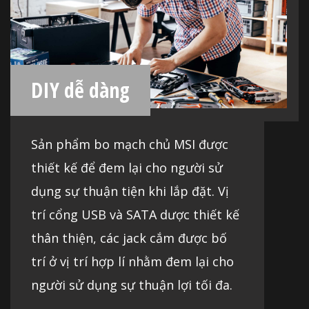
Armor
Các khe DIMM tách biệt hoàn toàn và đượ
cung cấp tín hiệu dữ liệu thuần túy cho 
chơi game và ép xung tốt nhất.
DIY dễ dàng
M.2 XPANDER-AERO
Cung cấp thêm bốn khe cắm Turbo M.2 Ge
có thiết kế nhiệt cấp card đồ họa để tăng
Sản phẩm bo mạch chủ MSI được
lưu trữ của bạn.
thiết kế để đem lại cho người sử
dụng sự thuận tiện khi lắp đặt. Vị
trí cổng USB và SATA dược thiết kế
ThunderboltM3
thân thiện, các jack cắm được bố
Cung cấp kết nối với tốc độ tối đa tới 4
trí ở vị trí hợp lí nhằm đem lại cho