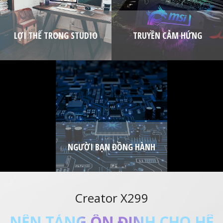
LỢI THẾ TRONG STUDIO
TRUYỀN CẢM HỨNG
NGƯỜI BẠN ĐỒNG HÀNH
Creator X299
HO HỆ
TỐC ĐỘ TRUYỀN TẢI D