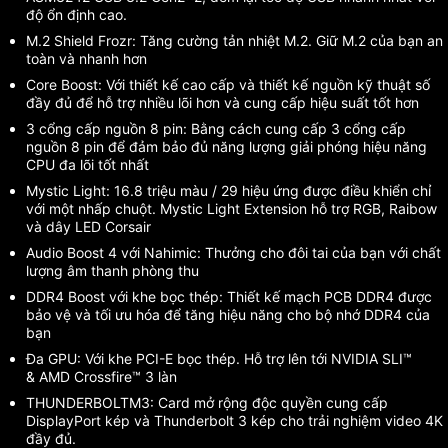
độ ổn định cao.
M.2 Shield Frozr: Tăng cường tản nhiệt M.2. Giữ M.2 của bạn an
toàn và nhanh hơn
Core Boost: Với thiết kế cao cấp và thiết kế nguồn kỹ thuật số
đầy đủ để hỗ trợ nhiều lõi hơn và cung cấp hiệu suất tốt hơn
3 cổng cấp nguồn 8 pin: Bằng cách cung cấp 3 cổng cấp
nguồn 8 pin để đảm bảo đủ năng lượng giải phóng hiệu năng
CPU đa lõi tốt nhất
Mystic Light: 16.8 triệu màu / 29 hiệu ứng được điều khiển chỉ
với một nhấp chuột. Mystic Light Extension hỗ trợ RGB, Raibow
và dây LED Corsair
Audio Boost 4 với Nahimic: Thưởng cho đôi tai của bạn với chất
lượng âm thanh phòng thu
DDR4 Boost với khe bọc thép: Thiết kế mạch PCB DDR4 được
bảo vệ và tối ưu hóa để tăng hiệu năng cho bộ nhớ DDR4 của
bạn
Đa GPU: Với khe PCI-E bọc thép. Hỗ trợ lên tới NVIDIA SLI™
& AMD Crossfire™ 3 làn
THUNDERBOLTM3: Card mở rộng độc quyền cung cấp
DisplayPort kép và Thunderbolt 3 kép cho trải nghiệm video 4K
đầy đủ.