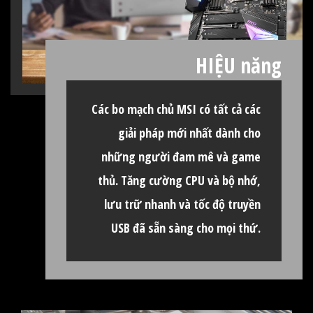
các tùy chọn mới nhất và dễ sử dụng cho
mọi người. Các tính năng mở rộng cho
phép bạn tinh chỉnh hệ thống của mình
để mang lại hiệu suất tối đa đáng tin cậy.
HIỆU năng
Các bo mạch chủ MSI có tất cả các
giải pháp mới nhất dành cho
những người đam mê và game
thủ. Tăng cường CPU và bộ nhớ,
lưu trữ nhanh và tốc độ truyền
USB đã sẵn sàng cho mọi thứ.