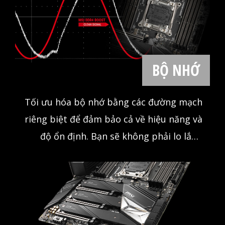
trong mọi hoàn cảnh.
BỘ NHỚ
Tối ưu hóa bộ nhớ bằng các đường mạch
riêng biệt để đảm bảo cả về hiệu năng và
độ ổn định. Bạn sẽ không phải lo lắng
rằng hệ thống của mình gặp trục trặc khi
chơi game với MSI DDR4 BOOST.