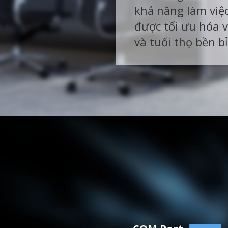
khả năng làm việ
được tối ưu hóa v
và tuổi thọ bền bỉ