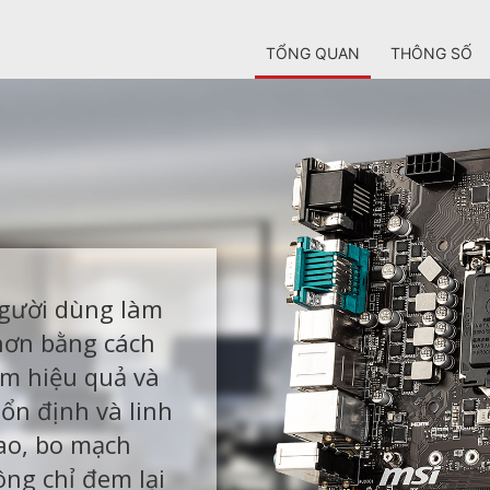
TỔNG QUAN
THÔNG SỐ
người dùng làm
hơn bằng cách
ệm hiệu quả và
 ổn định và linh
cao, bo mạch
ng chỉ đem lại