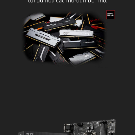
tối ưu hóa các mô-đun bộ nhớ.