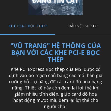
ĐÁNG TIN CẬY
KHE PCI-E BỌC THÉP
BẢO VỆ ESD KÉP
"VŨ TRANG" HỆ THỐNG CỦA
BẠN VỚI CÁC KHE PCI-E BỌC
THÉP
Khe PCI Express Bọc thép của MSI được cố
định vào bo mạch chủ bằng các mối hàn gia
cường hỗ trợ nâng đỡ các card đồ hoạ hạng
nặng. Thiết kế này còn đem lại lợi thế khi
giảm nhiễu tĩnh điện, giúp card đồ hoạ
hoạt động mượt mà, đem lại lợi thế cho
người chơi.