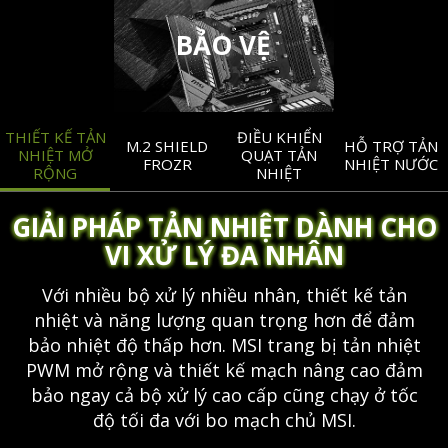
BẢO VỆ
THIẾT KẾ TẢN
ĐIỀU KHIỂN
M.2 SHIELD
HỖ TRỢ TẢN
NHIỆT MỞ
QUẠT TẢN
FROZR
NHIỆT NƯỚC
RỘNG
NHIỆT
GIẢI PHÁP TẢN NHIỆT DÀNH CHO
VI XỬ LÝ ĐA NHÂN
Với nhiều bộ xử lý nhiều nhân, thiết kế tản
nhiệt và năng lượng quan trọng hơn để đảm
bảo nhiệt độ thấp hơn. MSI trang bị tản nhiệt
PWM mở rộng và thiết kế mạch nâng cao đảm
bảo ngay cả bộ xử lý cao cấp cũng chạy ở tốc
độ tối đa với bo mạch chủ MSI.