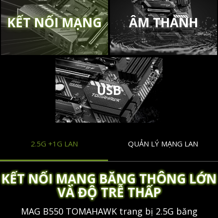
Sử dụng bộ xử lý Ryzen thế hệ thứ
KẾT NỐI MẠNG
ÂM THANH
3, bo mạch chủ MSI B550 có
Lightning Gen 4 M.2 mới nhất, là
giải pháp lưu trữ trên bo mạch
nhanh nhất trên thị trường với tốc
độ truyền lên tới 64 Gb / s.
USB
2.5G +1G LAN
QUẢN LÝ MẠNG LAN
KẾT NỐI MẠNG BĂNG THÔNG LỚN
VÀ ĐỘ TRỄ THẤP
MAG B550 TOMAHAWK trang bị 2.5G băng