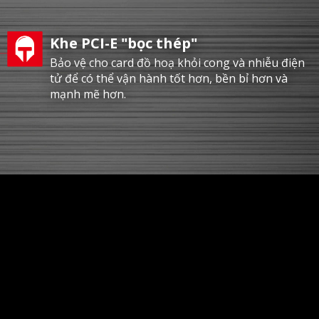
Khe PCI-E "bọc thép"
Bảo vệ cho card đồ hoạ khỏi cong và nhiễu điện
tử để có thể vận hành tốt hơn, bền bỉ hơn và
mạnh mẽ hơn.