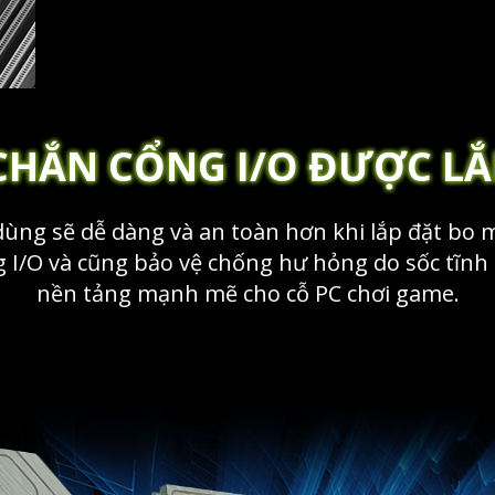
CHẮN CỔNG I/O ĐƯỢC LẮ
 dùng sẽ dễ dàng và an toàn hơn khi lắp đặt bo
g I/O và cũng bảo vệ chống hư hỏng do sốc tĩnh
nền tảng mạnh mẽ cho cỗ PC chơi game.