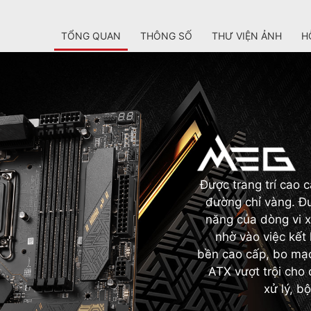
TỔNG QUAN
THÔNG SỐ
THƯ VIỆN ẢNH
H
Được trang trí cao 
đường chỉ vàng. Đư
năng của dòng vi xử
nhờ vào việc kết
bền cao cấp, bo mạ
ATX vượt trội cho 
xử lý, b