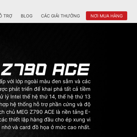
Ỗ TRỢ
BLOG
CÁC GIẢI THƯỞNG
NƠI MUA HÀNG
cấp với lớp ngoài màu đen sẫm và các
ợc phát triển để khai phá tất cả tiềm
 lý Intel thế hệ thứ 14, thế hệ thứ 13
 hợp hệ thống hỗ trợ phần cứng và độ
ch chủ MEG Z790 ACE là nền tảng E-
các thiết lập hàng đầu cho ép xung vi
ộ nhớ và card đồ họa ở mức cao nhất.