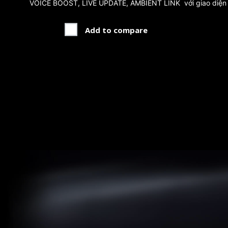
VOICE BOOST, LIVE UPDATE, AMBIENT LINK
với giao diện 
Add to compare