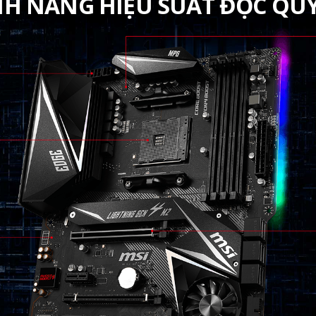
NH NĂNG HIỆU SUẤT ĐỘC QU