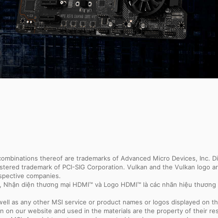
binations thereof are trademarks of Advanced Micro Devices, Inc. Dir
egistered trademark of PCI-SIG Corporation. Vulkan and the Vulkan logo
espective companies.
e, Nhận diện thương mại HDMI™ và Logo HDMI™ là các nhãn hiệu thương
ell as any other MSI service or product names or logos displayed on th
 on our website and used in the materials are the property of their r