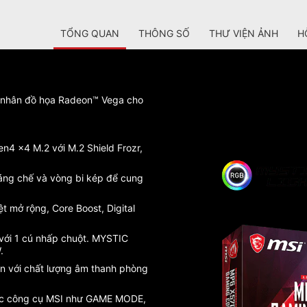
TỔNG QUAN
THÔNG SỐ
THƯ VIỆN ẢNH
H
i nhân đồ họa Radeon™ Vega cho
en4 x4 M.2 với M.2 Shield Frozr,
sáng chế và vòng bi kép để cung
t mở rộng, Core Boost, Digital
 với 1 cú nhấp chuột. MYSTIC
.
n với chất lượng âm thanh phòng
các công cụ MSI như GAME MODE,