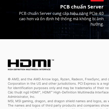
PCB chuẩn Server
PCB chuẩn Server cung cấp hiệu năng PCIe 4.0
cao hơn và ổn định hệ thống mà không bị ảnh
hưởng.
© AMD, and the AMD Arrow logo, Ryzen, Radeon, FreeSync, and com
Corporation in the US and other jurisdictions. PCI Express is a r
for identification purposes only and may be trademarks of their r
Các thuật ngữ HDMI™, HDMI™ High-Definition Multimedia Interfac
Administrator, Inc.
MSI, MSI gaming, dragon, and dragon shield names and logos, as w
The names and logos of third party products and companies shown