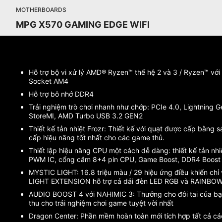
MOTHERBOARDS
MPG X570 GAMING EDGE WIFI
Hỗ trợ bộ vi xử lý AMD® Ryzen™ thế hệ 2 và 3 / Ryzen™ vớ
Socket AM4
Hỗ trợ bô nhớ DDR4
Trải nghiệm trò chơi nhanh như chớp: PCIe 4.0, Lightning G
StoreMI, AMD Turbo USB 3.2 GEN2
Thiết kế tản nhiệt Frozr: Thiết kế với quạt được cấp bằng 
cấp hiệu năng tốt nhất cho các game thủ.
Thiết lập hiệu năng CPU một cách dễ dàng: thiết kế tản nhiệ
PWM IC, cổng cắm 8+4 pin CPU, Game Boost, DDR4 Boost
MYSTIC LIGHT: 16.8 triệu màu / 29 hiệu ứng điều khiển chỉ
LIGHT EXTENSION hỗ trợ cả dải đèn LED RGB và RAINBOW
AUDIO BOOST 4 với NAHIMIC 3: Thưởng cho đôi tai của bạ
thu cho trải nghiệm chơi game tuyệt vời nhất
Dragon Center: Phần mềm hoàn toàn mới tích hợp tất cả 