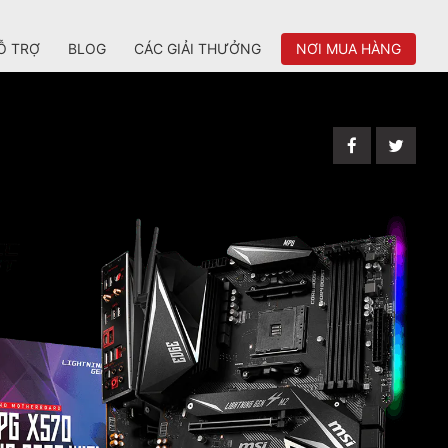
Ỗ TRỢ
BLOG
CÁC GIẢI THƯỞNG
NƠI MUA HÀNG