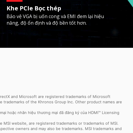
Khe PCIe Bọc thép
Bảo vệ VGA bị uốn cong và EMI đem lại hiệu
năng, độ ổn định và độ bền tốt hơn.
ectX and Microsoft are registered trademarks of Microsoft
 are trademarks of the Khronos Group Inc. Other product names are
 mại hoặc nhãn hiệu thương mại đã đăng ký của HDMI™ Licensing
e MSI website, are registered trademarks or trademarks of MSI.
espective owners and may also be trademarks. MSI trademarks and