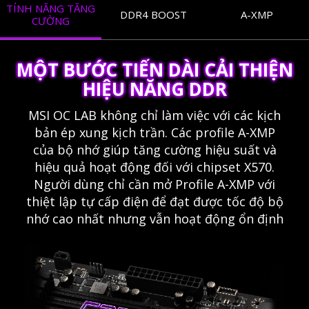
TÍNH NĂNG TĂNG
DDR4 BOOST
A-XMP
CƯỜNG
MỘT BƯỚC TIẾN DÀI CẢI THIỆN
HIỆU NĂNG DDR
MSI OC LAB không chỉ làm việc với các kịch
bản ép xung kịch trần. Các profile A-XMP
của bộ nhớ giúp tăng cường hiệu suất và
hiệu quả hoạt động đối với chipset X570.
Người dùng chỉ cần mở Profile A-XMP với
thiệt lập tự cấp điện để đạt được tốc độ bộ
nhớ cao nhất nhưng vẫn hoạt động ổn định