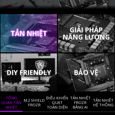
GIẢI PHÁP
TẢN NHIỆT
NĂNG LƯỢNG
DIY FRIENDLY
BẢO VỆ
TỔNG
ĐIỀU KHIỂN
TẢN NHIỆT
M.2 SHIELD
TẢN NHIỆT
QUAN TẢN
QUẠT
FROZR
FROZR
HỆ THỐNG
NHIỆT
TOÀN DIỆN
BẰNG AI