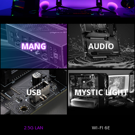
MẠNG
AUDIO
USB
MYSTIC LIGHT
2.5G LAN
WI-FI 6E