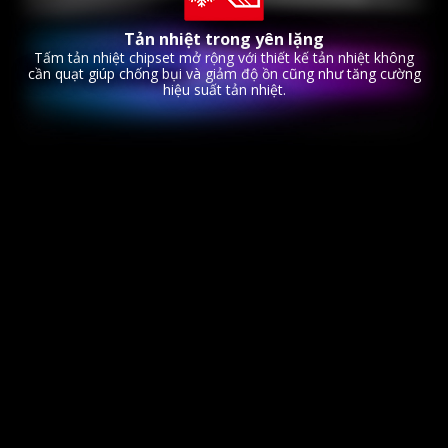
Tản nhiệt trong yên lặng
Tấm tản nhiệt chipset mở rộng với thiết kế tản nhiệt không
cần quạt giúp chống bụi và giảm độ ồn cũng như tăng cường
hiệu suất tản nhiệt.