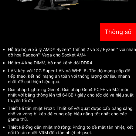
Thông số
Hỗ trợ bộ vi xử lý AMD® Ryzen™ thế hệ 2 và 3 / Ryzen™ với nhân
đồ họa Radeon™ Vega cho Socket AM4
Hỗ trợ 4 khe DIMM, bộ nhớ kênh đôi DDR4
LAN kép với 10G Super LAN và WI-FI 6: Tốc độ mạng cấp độ
tiếp theo, kết nối mạng an toàn với thông lượng dữ liệu nhanh
nhất để cải thiện hiệu quả.
Giải pháp Lightning Gen 4: Giải pháp Gen4 PCI-E và M.2 mới
nhất với băng thông lên tới 64GB / giây cho tốc độ và hiệu suất
truyền tối đa
Thiết kế tản nhiệt Frozr: Thiết kế với quạt được cấp bằng sáng
chế và vòng bi kép để cung cấp hiệu năng tốt nhất cho các
game thủ.
Thiết kế ống dẫn nhiệt mở rộng: Phóng to bề mặt tản nhiệt, kết
nối từ tản nhiệt VRM đến tản nhiệt chipset.