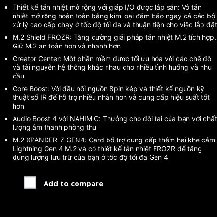
Thiết kế tản nhiệt mở rộng với giáp I/O được lắp sẵn: Vỏ tản
nhiệt mở rộng hoàn toàn bằng kim loại đảm bảo ngay cả các bộ
xử lý cao cấp chạy ở tốc độ tối đa và thuận tiện cho việc lắp đặt
M.2 Shield FROZR: Tăng cường giải pháp tản nhiệt M.2 tích hợp.
Giữ M.2 an toàn hơn và nhanh hơn
Creator Center: Một phần mềm được tối ưu hóa với các chế độ
và tài nguyên hệ thống khác nhau cho nhiều tình huống và nhu
cầu
Core Boost: Với đầu nối nguồn 8pin kép và thiết kế nguồn kỹ
thuật số IR để hỗ trợ nhiều nhân hơn và cung cấp hiệu suất tốt
hơn
Audio Boost 4 với NAHIMIC: Thưởng cho đôi tai của bạn với chất
lượng âm thanh phòng thu
M.2 XPANDER-Z GEN4: Card bổ trợ cung cấp thêm hai khe cắm
Lightning Gen 4 M.2 và có thiết kế tản nhiệt FROZR để tăng
dung lượng lưu trữ của bạn ở tốc độ tối đa Gen 4
Add to compare