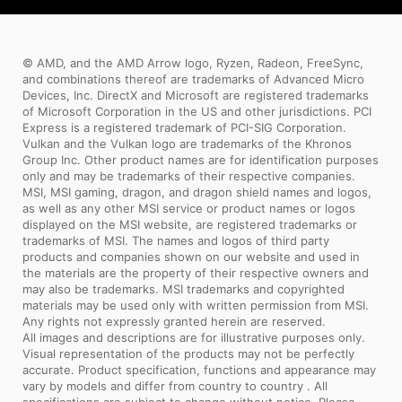
© AMD, and the AMD Arrow logo, Ryzen, Radeon, FreeSync,
and combinations thereof are trademarks of Advanced Micro
Devices, Inc. DirectX and Microsoft are registered trademarks
of Microsoft Corporation in the US and other jurisdictions. PCI
Express is a registered trademark of PCI-SIG Corporation.
Vulkan and the Vulkan logo are trademarks of the Khronos
Group Inc. Other product names are for identification purposes
only and may be trademarks of their respective companies.
MSI, MSI gaming, dragon, and dragon shield names and logos,
as well as any other MSI service or product names or logos
displayed on the MSI website, are registered trademarks or
trademarks of MSI. The names and logos of third party
products and companies shown on our website and used in
the materials are the property of their respective owners and
may also be trademarks. MSI trademarks and copyrighted
materials may be used only with written permission from MSI.
Any rights not expressly granted herein are reserved.
All images and descriptions are for illustrative purposes only.
Visual representation of the products may not be perfectly
accurate. Product specification, functions and appearance may
vary by models and differ from country to country . All
specifications are subject to change without notice. Please