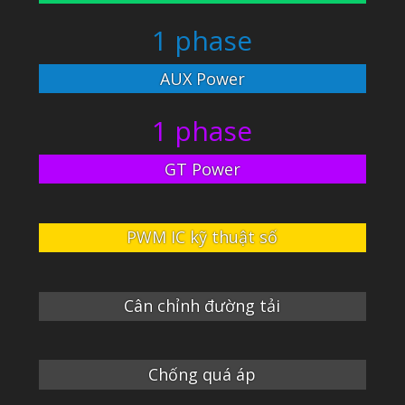
1 phase
AUX Power
1 phase
GT Power
PWM IC kỹ thuật số
Cân chỉnh đường tải
Chống quá áp