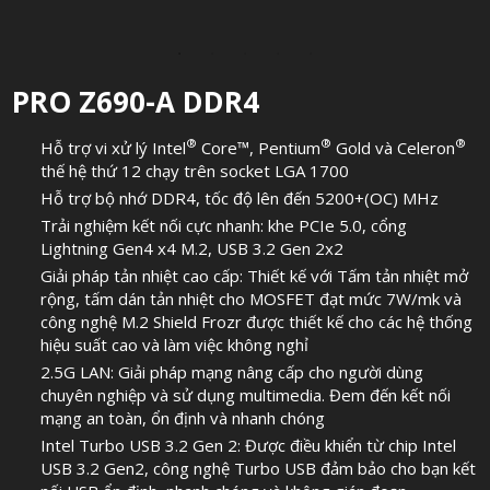
PRO Z690-A DDR4
®
®
®
Hỗ trợ vi xử lý Intel
Core™, Pentium
Gold và Celeron
thế hệ thứ 12 chạy trên socket LGA 1700
Hỗ trợ bộ nhớ DDR4, tốc độ lên đến 5200+(OC) MHz
Trải nghiệm kết nối cực nhanh: khe PCIe 5.0, cổng
Lightning Gen4 x4 M.2, USB 3.2 Gen 2x2
Giải pháp tản nhiệt cao cấp: Thiết kế với Tấm tản nhiệt mở
rộng, tấm dán tản nhiệt cho MOSFET đạt mức 7W/mk và
công nghệ M.2 Shield Frozr được thiết kế cho các hệ thống
hiệu suất cao và làm việc không nghỉ
2.5G LAN: Giải pháp mạng nâng cấp cho người dùng
chuyên nghiệp và sử dụng multimedia. Đem đến kết nối
mạng an toàn, ổn định và nhanh chóng
Intel Turbo USB 3.2 Gen 2: Được điều khiển từ chip Intel
USB 3.2 Gen2, công nghệ Turbo USB đảm bảo cho bạn kết