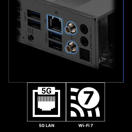
ồn. Chức năng trễ cũng giúp quạt quay mượt
- Công nghệ hàn trên bề mặt) tiên tiến giúp
128
mà, đảm bảo hệ thống hoạt động yên tĩnh trong
giảm nhiễu và nhiễu điện tử, hỗ trợ đầy đủ tín
Gbps
mọi điều kiện.
hiệu PCI-E 5.0.
3x
64
Gbps
5G LAN
Wi-Fi 7