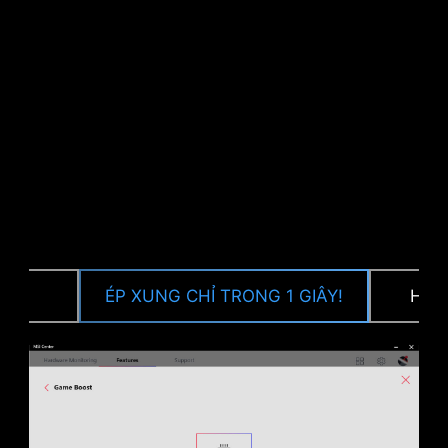
CPU / PWM IC
P
ÉP XUNG CHỈ TRONG 1 GIÂY!
HIỆ