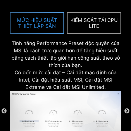
K
MỨC HIỆU SUẤT
KIỂM SOÁT TẢI CPU
THIẾT LẬP SẴN
LITE
Tính năng Performance Preset độc quyền của
MSI là cách trực quan hơn để tăng hiệu suất
bằng cách thiết lập giới hạn công suất theo sở
thích của bạn.
Có bốn mức cài đặt – Cài đặt mặc định của
Intel, Cài đặt hiệu suất MSI, Cài đặt MSI
* Hình ảnh trên là hình ảnh tham khảo minh họa. Vui
Extreme và Cài đặt MSI Unlimited.
lòng tham khảo các trang thông số kỹ thuật để biết
thêm chi tiết.
BẢO VỆ CHỐNG QUÁ DÒNG