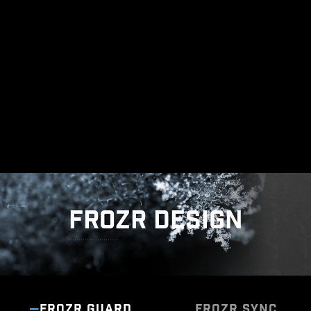
CẤU TRÚC TIẾP ĐẤT CỦA PHA
ĐIỆN
Cấu trúc tiếp đất của pha điện là thiết kế độc
quyền của MSI. Thiết kế được cấp bằng sáng
chế này cho phép ngăn chặn nhiễu điện từ (EMI)
do pha điện tạo ra và giúp dẫn nhiệt hiệu quả
đến mặt phẳng đồng có đặc tính tiếp đất.
FROZR DESIGN
FROZR GUARD
FROZR SYNC