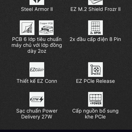
Wi-Fi 7 mới nhất
Hỗ trợ DDR5
M.2 Shield Frozr
Steel Armor II
EZ M.2 Shield Frozr II
Hỗ trợ quạt bơm
Lightning Gen 5
PCB 6 lớp tiêu chuẩn
2x đầu cấp điện 8 Pin
máy chủ với lớp đồng
dày 2oz
Thiết kế EZ Conn
EZ PCIe Release
Sạc chuẩn Power
Cấp nguồn bổ sung
Delivery 27W
khe PCIe