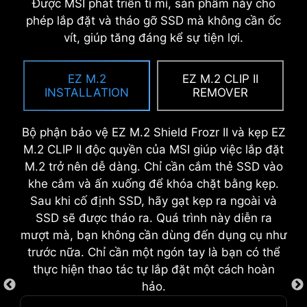
MSI EZ Antenna giúp quá trình này trở nên dễ
Tấm chắn I/O được lắp đặt sẵn mang đến trải
Được MSI phát triển tỉ mỉ, sản phẩm này cho
ÉP XUNG DỄ DÀNG VỚI EZ
dàng hơn bằng cách chỉ cần vặn lẫy vào bo
nghiệm ráp máy hợp lý và không gặp rắc rối nhờ
phép lắp đặt và tháo gỡ SSD mà không cần ốc
OVERCLOCKING
mạch chủ mà không cần xoay.
vào loại bỏ bước lắp tấm chắn I/O thủ công
vít, giúp tăng đáng kể sự tiện lợi.
trong quá trình lắp bo mạch chủ vào thùng máy.
Quá trình ép xung có thể quá phức tạp đối với
Với thiết kế tích hợp, tấm chắn đảm bảo được
một số người, MSI Click BIOS X giúp thao tác
EZ M.2
EZ M.2 CLIP II
lắp đặt đúng cách và vừa vặn an toàn, vừa bảo
này dễ tiếp cận hơn với nhiều tính năng ép xung
INSTALLATION
REMOVER
vệ vừa tiện lợi, đồng thời tăng cường độ bền
chỉ bằng một cú nhấp chuột cho cả bộ xử lý và
tổng thể cho dàn máy của bạn.
bộ nhớ, cho phép người dùng dễ dàng nâng cao
Bộ phận bảo vệ EZ M.2 Shield Frozr II và kẹp EZ
hiệu suất hệ thống mà không cần phải tìm hiểu
M.2 CLIP II độc quyền của MSI giúp việc lắp đặt
sâu vào các thiết lập phức tạp.
M.2 trở nên dễ dàng. Chỉ cần cắm thẻ SSD vào
khe cắm và ấn xuống để khóa chặt bằng kẹp.
EZ DEBUG LED
Sau khi cố định SSD, hãy gạt kẹp ra ngoài và
SSD sẽ được tháo ra. Quá trình này diễn ra
Đèn LED tích hợp sẽ chỉ ra nguyên do
mượt mà, bạn không cần dùng đến dụng cụ như
của vấn đề để bạn biết chính xác nơi
trước nữa. Chỉ cần một ngón tay là bạn có thể
cần kiểm tra để tiếp tục hoạt động.
thực hiện thao tác tự lắp đặt một cách hoàn
hảo.