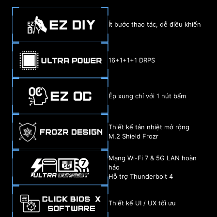
Ít bước thao tác, dễ điều khiển
16+1+1+1 DRPS
Ép xung chỉ với 1 nút bấm
Thiết kế tản nhiệt mở rộng
M.2 Shield Frozr
Mạng Wi-Fi 7 & 5G LAN hoàn
hảo
Hỗ trợ Thunderbolt 4
Thiết kế UI / UX tối ưu