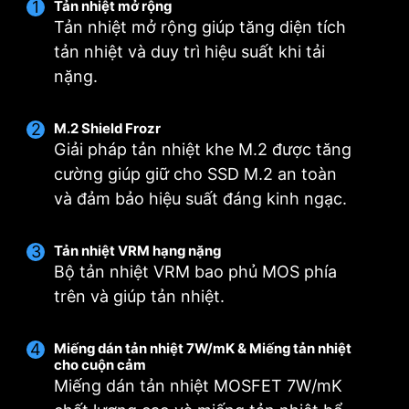
Tản nhiệt mở rộng
Tản nhiệt mở rộng giúp tăng diện tích
tản nhiệt và duy trì hiệu suất khi tải
nặng.
M.2 Shield Frozr
Giải pháp tản nhiệt khe M.2 được tăng
cường giúp giữ cho SSD M.2 an toàn
và đảm bảo hiệu suất đáng kinh ngạc.
Tản nhiệt VRM hạng nặng
Quạt thông minh & Quạt điều chỉnh bằng tay
Nhiều lựa chọn thiết lập
Thiết lập người dùng
Bộ tản nhiệt VRM bao phủ MOS phía
trên và giúp tản nhiệt.
Theo dõi Chế độ MSI Center
Smart Fan
Tối đa 5 hồ sơ cho nhiều lựa chọn
Cho phép người dùng thay đổi đường cong nhiệt
Điều chỉnh cài đặt quạt theo chế độ đã chọn
độ bằng 4 dấu chấm được cung cấp.
trong Kịch bản người dùng
Miếng dán tản nhiệt 7W/mK & Miếng tản nhiệt
cho cuộn cảm
Manual Fan
BIOS Mode
Miếng dán tản nhiệt MOSFET 7W/mK
Cho phép người dùng tự điều chỉnh nhiệt độ
Điều chỉnh cài đặt quạt trong BIOS