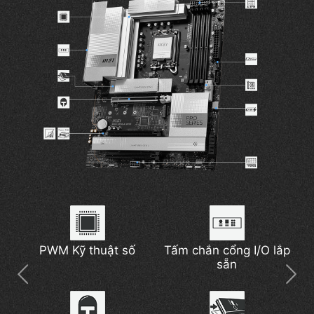
Miếng dán tản nhiệt
PWM Kỹ thuật số
Thunderbolt 4
Tấm chắn cổng I/O lắp
Giải pháp mạng 5G
Tản nhiệt mở rộng
7W/mK cho MOSFET
sẵn