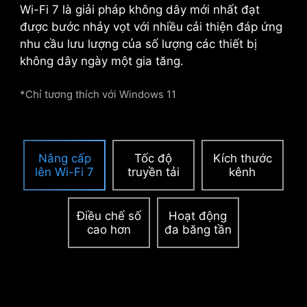
Wi-Fi 7 là giải pháp không dây mới nhất đạt
trong điện toán AI và chơi game, đảm bảo hiệu
được bước nhảy vọt với nhiều cải thiện đáp ứng
suất ổn định, hiệu quả và bền vững.
Tìm hiểu
nhu cầu lưu lượng của số lượng các thiết bị
thêm về khả năng tương thích của thùng máy.
không dây ngày một gia tăng.
*Chỉ tương thích với Windows 11
Nâng cấp
Tốc độ
Kích thước
lên Wi-Fi 7
truyền tải
kênh
Điều chế số
Hoạt động
cao hơn
đa băng tần