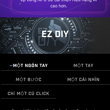
cao hơn.
EZ DIY
MỘT NGÓN TAY
MỘT TAY
MỘT BƯỚC
MỘT CÁI NHÌN
CHỈ MỘT CÚ CLICK