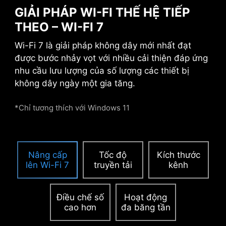
GIẢI PHÁP WI-FI THẾ HỆ TIẾP
CẤP NGUỒN BỔ SUNG CHO KHE
THEO – WI-FI 7
PCIE
Wi-Fi 7 là giải pháp không dây mới nhất đạt
Cổng cấp nguồn bổ sung cho khe PCIe độc
được bước nhảy vọt với nhiều cải thiện đáp ứng
quyền cung cấp nguồn điện chuyên dụng cho
nhu cầu lưu lượng của số lượng các thiết bị
nhu cầu công suất cao của GPU được sử dụng
không dây ngày một gia tăng.
trong điện toán AI và chơi game, đảm bảo hiệu
suất ổn định, hiệu quả và bền vững.
Tìm hiểu
*Chỉ tương thích với Windows 11
thêm về khả năng tương thích của thùng máy.
Nâng cấp
Tốc độ
Kích thước
lên Wi-Fi 7
truyền tải
kênh
Điều chế số
Hoạt động
cao hơn
đa băng tần