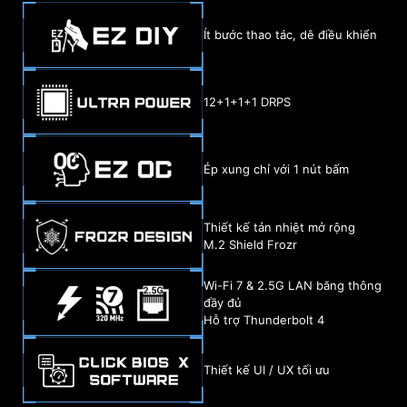
Ít bước thao tác, dê điều khiển
12+1+1+1 DRPS
Ép xung chỉ với 1 nút bấm
Thiết kế tản nhiệt mở rộng
M.2 Shield Frozr
Wi-Fi 7 & 2.5G LAN băng thông
đầy đủ
Hỗ trợ Thunderbolt 4
Thiết kế UI / UX tối ưu