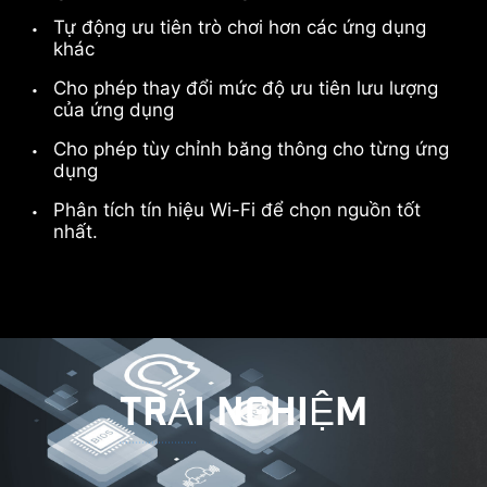
Tự động ưu tiên trò chơi hơn các ứng dụng
khác
Cho phép thay đổi mức độ ưu tiên lưu lượng
của ứng dụng
Cho phép tùy chỉnh băng thông cho từng ứng
dụng
*Card MSI THUNDERBOLTM5 chỉ mang tính chất minh
họa và không bao gồm trong gói sản phẩm.
Phân tích tín hiệu Wi-Fi để chọn nguồn tốt
nhất.
Tổng tốc độ truyền 160Gbps
Truyền các tập tin lớn nhanh
hơn trước
TRẢI NGHIỆM
Phân bổ băng thông thích
ứng
Hỗ trợ truyền dữ liệu, hình