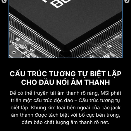
Wave
Steady
CẤU TRÚC TƯƠNG TỰ BIỆT LẬP
Công nghệ MSI AI Engine loại bỏ nhu cầu phải
tinh chỉnh cài đặt thủ công, giúp bạn tiết kiệm
CHO ĐẦU NỐI ÂM THANH
Creation Boost
AI Boost
thời gian và công sức.
Để có thể truyền tải âm thanh rõ ràng, MSI phát
Flame
Breathing
triển một cấu trúc độc đáo – Cấu trúc tương tự
biệt lập. Khung kim loại bên ngoài của các jack
âm thanh được tách biệt với bố cục bên trong,
đảm bảo chất lượng âm thanh rõ nét.
GIAO DIỆN NGƯỜI DÙNG ĐỘC