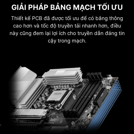
cài đặt Tiện ích Trình điều khiển MSI sẽ không tự động
qua hiệu quả.
GIẢI PHÁP BẢNG MẠCH TỐI ƯU
khởi chạy.
Độ bền cao: Thiết kế chân cắm đặc đảm
*Trình cài đặt Tiện ích Trình điều khiển MSI sẽ sẵn
Thiết kế PCB đã được tối ưu để có băng thông
bảo độ bền cao, có khả năng chịu được
sàng trong Windows 11 bản dựng 22H2.
các điều kiện khắc nghiệt.
cao hơn và tốc độ truyền tải nhanh hơn, điều
Thích hợp cho các ứng dụng cần đến
này cũng đem lại lợi ích cho truyền dẫn đáng tin
dòng cao.
cậy trong mạch.