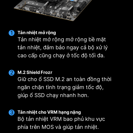
ng
Nhiều lựa chọn thiết
QUẠT THÔNG MINH
T
lập
& QUẠT THỦ CÔNG
Tản nhiệt mở rộng
Tản nhiệt mở rộng mở rộng bề mặt
tản nhiệt, đảm bảo ngay cả bộ xử lý
cao cấp cũng chạy ở tốc độ tối đa.
M.2 Shield Frozr
Giữ cho ổ SSD M.2 an toàn đồng thời
ngăn chặn tình trạng giảm tốc độ,
giúp ổ SSD chạy nhanh hơn.
Tản nhiệt cho VRM hạng nặng
Bộ tản nhiệt VRM bao phủ khu vực
Quạt thông minh & Quạt điều chỉnh bằng tay
Nhiều lựa chọn thiết lập
Thiết lập người dùng
phía trên MOS và giúp tản nhiệt.