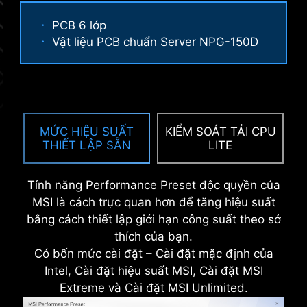
TẤM CHẮN IO BẰNG THÉP
Chế độ Hiệu suất, Chế độ Chấm điểm,
PCB 6 lớp
KHÔNG GỈ CHỐNG ĂN MÒN
Chế độ Memtest và Chế độ Hiệu suất
Vật liệu PCB chuẩn Server NPG-150D
cao cung cấp cho người dùng sự linh
Lớp vật liệu xốp bổ sung cùng với lớp IO Shield
hoạt để nhanh chóng xác định cấu hình
chống ăn mòn giúp cải thiện tĩnh điện và giảm
lý tưởng phù hợp với yêu cầu và khả
nhiễu bức xạ điện từ từ hệ thống cũng như bền
năng ép xung bộ nhớ của họ.
hơn nhiều so với lớp IO Shield truyền thống.
K
MỨC HIỆU SUẤT
KIỂM SOÁT TẢI CPU
THIẾT LẬP SẴN
LITE
Tính năng Performance Preset độc quyền của
MSI là cách trực quan hơn để tăng hiệu suất
bằng cách thiết lập giới hạn công suất theo sở
thích của bạn.
Có bốn mức cài đặt – Cài đặt mặc định của
Intel, Cài đặt hiệu suất MSI, Cài đặt MSI
Extreme và Cài đặt MSI Unlimited.