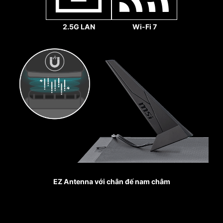
2.5G LAN
Wi-Fi 7
Quạt hệ thống
GIA CỐ,
MỐI HÀN KẾT NỐI VỮNG CHẮC
Khe MSI PCI Express Steel
Armor được cố định vào
bo mạch chủ bằng các
điểm hàn bổ sung và hỗ
trợ trọng lượng của các
card đồ họa nặng. Khi mọi
lợi thế trong trò chơi đều
được tính đến, Steel
EZ Antenna với chân đế nam châm
Armor bảo vệ điểm tiếp
Quạt bơm
xúc khỏi nhiễu điện từ.