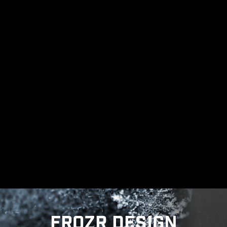
Cổng USB trước & sau
CẤU TRÚC TIẾP ĐẤT CỦA PHA
ĐIỆN
Cấu trúc tiếp đất của pha điện là thiết kế độc
quyền của MSI. Thiết kế được cấp bằng sáng
chế này cho phép ngăn chặn nhiễu điện từ (EMI)
do pha điện tạo ra và giúp dẫn nhiệt hiệu quả
đến mặt phẳng đồng có đặc tính tiếp đất.
FROZR DESIGN