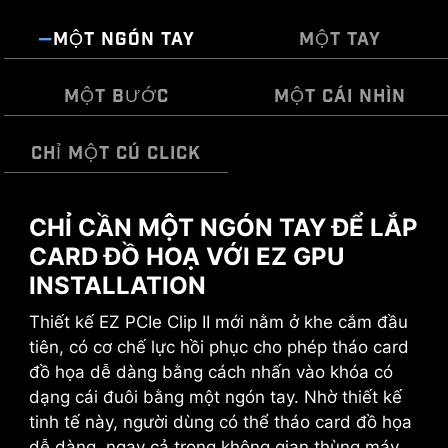
MỘT NGÓN TAY
MỘT TAY
MỘT BƯỚC
MỘT CÁI NHÌN
CHỈ MỘT CÚ CLICK
CHỈ CẦN MỘT NGÓN TAY ĐỂ LẮP
EZ MOUNTING
MSI EZ Antenna giúp quá trình này trở nên dễ
ÉP XUNG DỄ DÀNG VỚI EZ
dàng hơn bằng cách chỉ cần vặn lẫy vào bo
CARD ĐỒ HOẠ VỚI EZ GPU
OVERCLOCKING
Mạch điện của bo mạch chủ MSI đảm bảo các
mạch chủ mà không cần xoay.
INSTALLATION
khu vực tiếp xúc với vỏ máy luôn sạch sẽ và an
Quá trình ép xung có thể quá phức tạp đối với
toàn. Hơn nữa, lớp sơn bảo vệ được in xung
Thiết kế EZ PCIe Clip II mới nằm ở khe cắm đầu
một số người, MSI Click BIOS X giúp thao tác
quanh mỗi lỗ vít để ngăn ngừa các bộ phận bị
tiên, có cơ chế lực hồi phục cho phép tháo card
này dễ tiếp cận hơn với nhiều tính năng ép xung
trầy xước hoặc hư hỏng trên bo mạch chủ.
đồ họa dễ dàng bằng cách nhấn vào khóa có
chỉ bằng một cú nhấp chuột cho cả bộ xử lý và
dạng cái đuôi bằng một ngón tay. Nhờ thiết kế
bộ nhớ, cho phép người dùng dễ dàng nâng cao
EZ DEBUG LED
tinh tế này, người dùng có thể tháo card đồ họa
hiệu suất hệ thống mà không cần phải tìm hiểu
dễ dàng, ngay cả trong không gian thùng máy