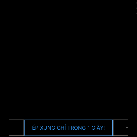
cho phần cứng của bạn.
CPU / PWM IC
P
ÉP XUNG CHỈ TRONG 1 GIÂY!
HIỆ