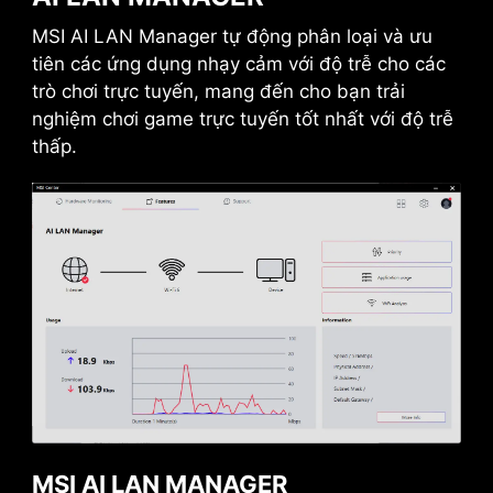
MSI AI LAN Manager tự động phân loại và ưu
tiên các ứng dụng nhạy cảm với độ trễ cho các
SẴN SÀNG CHO TƯƠNG LAI -
trò chơi trực tuyến, mang đến cho bạn trải
THUNDERBOLT 5 READY
nghiệm chơi game trực tuyến tốt nhất với độ trễ
Cung cấp tổng băng thông truyền tải lên đến
thấp.
160 Gbps cho các thiết bị và ổ đĩa siêu tốc mới
nhất. Các cổng có thể được sử dụng cho nhiều
màn hình 8K ngoài và hỗ trợ sạc nhanh lên đến
27W.
MSI AI LAN MANAGER