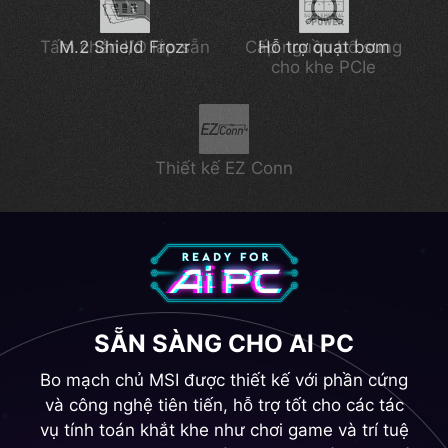
Wi-Fi 7 mới nhất
Hỗ trợ DDR5
Tấm chắn I/O lắp sẵn
M.2 Shield Frozr
Cấp nguồn bổ sung
Hỗ trợ quạt bơm
cho khe PCIe
Lightning Gen 5
Thiết kế EZ Conn
SẴN SÀNG CHO AI PC
Bo mạch chủ MSI được thiết kế với phần cứng
và công nghệ tiên tiến, hỗ trợ tốt cho các tác
vụ tính toán khắt khe như chơi game và trí tuệ