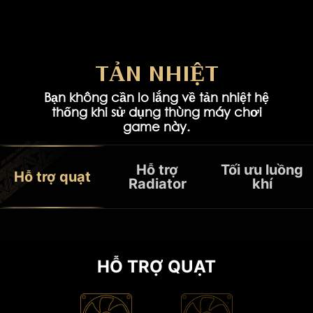
TẢN NHIỆT
Bạn không cần lo lắng về tản nhiệt hệ
thống khi sử dụng thùng máy chơi
game này.
Cáp PCIe 4.0 riser
Giá đỡ PCIe theo chiều dọ
Hỗ trợ
Tối ưu luồng
Hỗ trợ quạt
Radiator
khí
TƯƠNG THÍCH TẢN NHIỆT
HỖ TRỢ RADIATOR
HỖ TRỢ QUẠT
MỞ RỘNG
Thùng máy có giá đỡ quạt không cần dụng