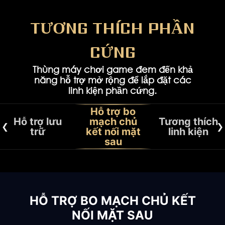
TƯƠNG THÍCH PHẦN
CỨNG
Thùng máy chơi game đem đến khả
năng hỗ trợ mở rộng để lắp đặt các
linh kiện phần cứng.
Hỗ trợ bo
Hỗ trợ lưu
mạch chủ
Tương thích
trữ
kết nối mặt
linh kiện
sau
KHÔNG GIAN LƯU TRỮ BẠN
TUỲ CHỌN LẮP HAI CARD ĐỒ
TƯƠNG THÍCH LINH KIỆN
HỖ TRỢ BO MẠCH CHỦ KẾT
CẦN
HOẠ
NỐI MẶT SAU
Tự cấu hình thiết lập lưu trữ.