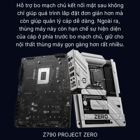
Theo chiều ngang
• 2 x 2.5”/3.5“ combo.
Hỗ trợ bo mạch chủ kết nối mặt sau không
chỉ giúp quá trình lắp đặt đơn giản hơn mà
còn giúp quản lý cáp dễ dàng. Ngoài ra,
2 x 2.5”
thùng máy này còn hạn chế sự hiện diện
của cáp ở phía trước bo mạch chủ, giữ cho
nội thất thùng máy gọn gàng hơn rất nhiều.
1
2
4
Z790 PROJECT ZERO