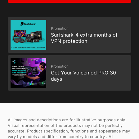
Promotion
Surfshark-4 extra months of
VPN protection
Promotion
Get Your Voicemod PRO 30
days
All images and descriptions are for illustrative purposes only.
Visual representation of the products may not be perfectly
accurate. Product specification, functions and appearance may
vary by models and differ from country to country . All