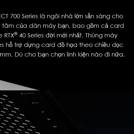
 700 Series là ngôi nhà lớn sẵn sàng cho
rung tâm của dàn máy bạn, bao gồm cả card
®
 RTX
40 Series đời mới nhất. Thùng máy
s hỗ trợ dựng card đồ họa theo chiều dọc
0mm. Dù cho bạn chọn linh kiện nào đi nữa,