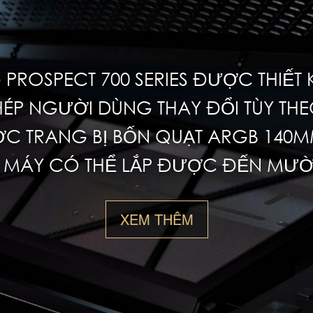
 PROSPECT 700 SERIES ĐƯỢC THIẾT 
ÉP NGƯỜI DÙNG THAY ĐỔI TÙY THE
 TRANG BỊ BỐN QUẠT ARGB 140M
 MÁY CÓ THỂ LẮP ĐƯỢC ĐẾN MƯỜI
XEM THÊM