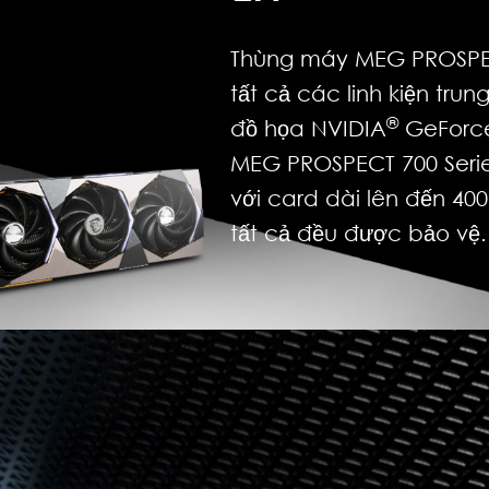
Thùng máy MEG PROSPECT
tất cả các linh kiện t
®
đồ họa NVIDIA
GeForce
MEG PROSPECT 700 Serie
với card dài lên đến 40
tất cả đều được bảo vệ.