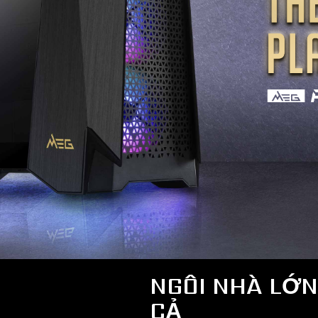
NGÔI NHÀ LỚN
CẢ