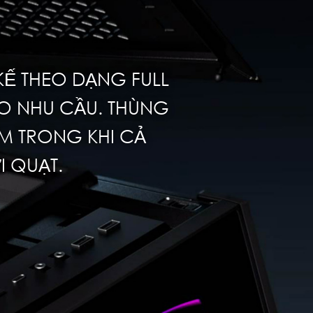
KẾ THEO DẠNG FULL
O NHU CẦU. THÙNG
M TRONG KHI CẢ
 QUẠT.