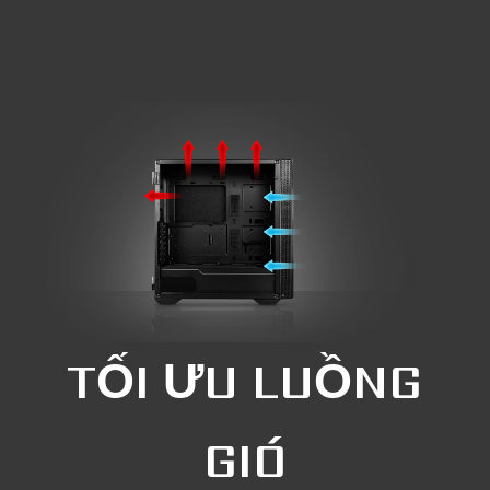
TỐI ƯU LUỒNG
GIÓ