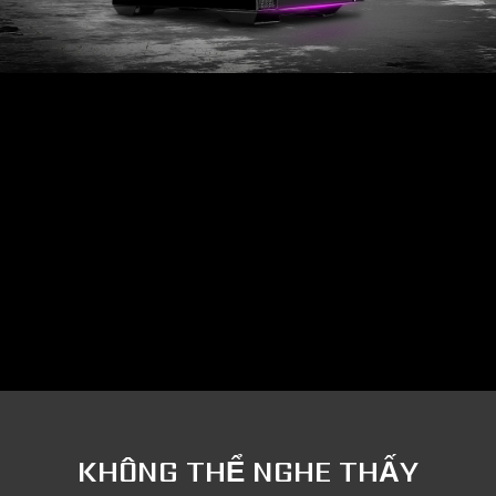
KHÔNG THỂ NGHE THẤY