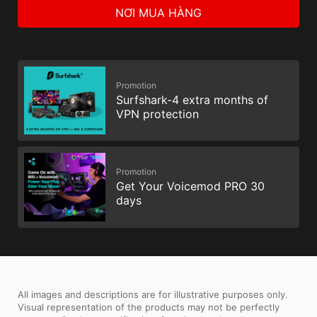
NƠI MUA HÀNG
Promotion
Surfshark-4 extra months of
VPN protection
Promotion
Get Your Voicemod PRO 30
days
All images and descriptions are for illustrative purposes only.
Visual representation of the products may not be perfectly