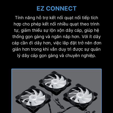
KÍNH CƯỜNG LỰC
EZ CONNECT
1
PRO FORGE M051R trưng bày các linh kiện
Tính năng hỗ trợ kết nối quạt nối tiếp tích
hợp cho phép kết nối nhiều quạt theo trình
chơi game của bạn thông qua tấm kính
cường lực dày 3 mm bền chắc, mang lại cả
tự, giảm thiểu sự lộn xộn dây cáp, giúp hệ
độ bền và tầm nhìn rõ ràng về hệ thống máy
thống gọn gàng và ngăn nắp hơn. Với ít dây
cáp cần đi dây hơn, việc lắp đặt trở nên đơn
tính của bạn.
giản hơn trong khi vẫn duy trì được sự quản
lý dây cáp gọn gàng và chuyên nghiệp.
2