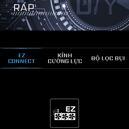
RÁP
EZ
KÍNH
BỘ LỌC BỤI
CONNECT
CƯỜNG LỰC
BẢO VỆ KHỎI BỤI
Vỏ máy có 2 bộ lọc bụi ở mặt trên và mặt dưới,
giúp bảo vệ các linh kiện bên trong khỏi bụi bẩn
tích tụ.