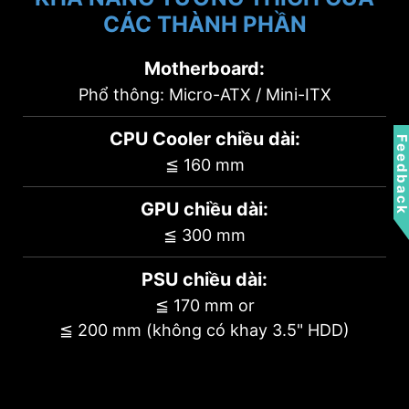
CÁC THÀNH PHẦN
Motherboard:
Phổ thông: Micro-ATX / Mini-ITX
2 x 2.5” + 2 x 3.5”
CPU Cooler chiều dài:
Feedbac
≦ 160 mm
or
GPU chiều dài:
≦ 300 mm
PSU chiều dài:
≦ 170 mm or
4 x 2.5”
≦ 200 mm (không có khay 3.5" HDD)