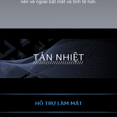
nên vẻ ngoài bắt mắt và tinh tế hơn.
TẢN NHIỆT
HỖ TRỢ LÀM MÁT