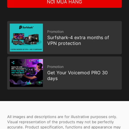
NƠI MUA HÀNG
Promotion
Surfshark-4 extra months of
VPN protection
Promotion
Get Your Voicemod PRO 30
days
All images and descriptions are for illustrative purposes only.
Visual representation of the products may not be perfectly
accurate. Product specification, functions and appearance may