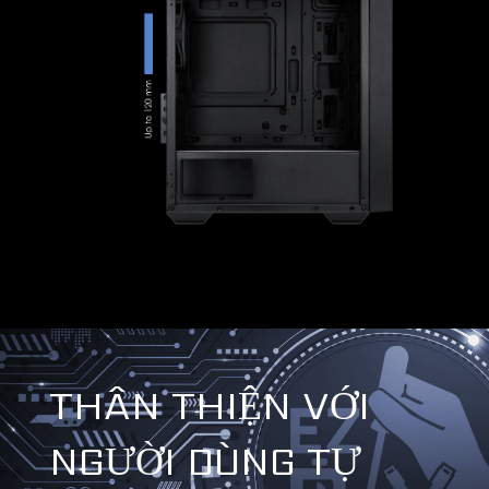
THÂN THIỆN VỚI
NGƯỜI DÙNG TỰ