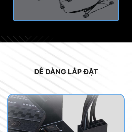
Mặt trên | Bộ lọc từ tính
Mặt dưới | Bộ lọc có thể tháo rời
DỄ DÀNG LẮP ĐẶT