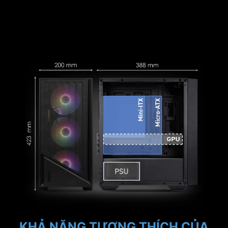
LƯU TRỮ
Tự thiết kế bố cục lưu trữ và lắp đặt tối đa 4
khay 2,5” hoặc 2 khay 2,5” + 2 khay 3,5”.
KHẢ NĂNG TƯƠNG THÍCH CỦA