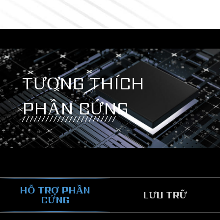
TƯƠNG THÍCH
PHẦN CỨNG
HỖ TRỢ PHẦN
LƯU TRỮ
CỨNG