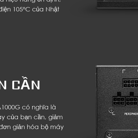
điện 105°C của Nhật
N CẦN
A1000G có nghĩa là
áy của bạn cần, giảm
à đơn giản hóa bộ máy