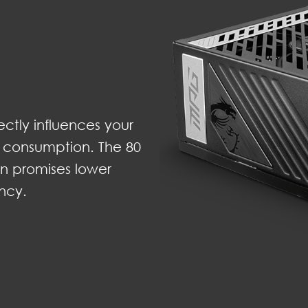
ectly influences your
 consumption. The 80
n promises lower
ncy.