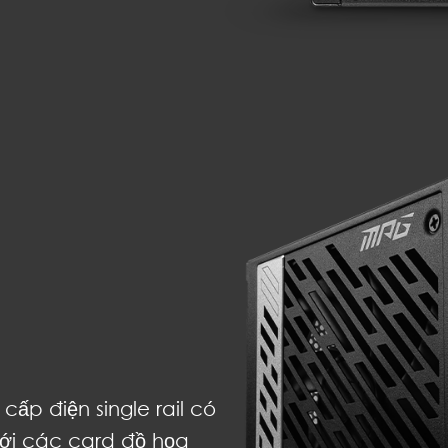
ấp điện single rail có
Với các card đồ họa