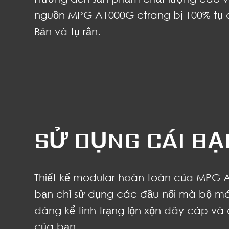
nguồn MPG A1000G ctrang bị 100% tụ 
Bản và tụ rắn.
SỬ DỤNG CÁI BẠ
Thiết kế modular hoàn toàn của MPG 
bạn chỉ sử dụng các đầu nối mà bộ m
đáng kể tình trạng lộn xộn dây cáp v
của bạn.