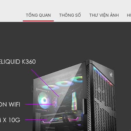
TỔNG QUAN
THÔNG SỐ
THƯ VIỆN ẢNH
H