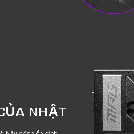
 CỦA NHẬT
 hiệu năng ổn định,