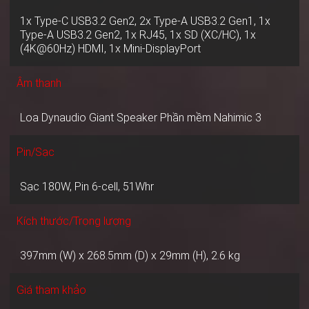
1x Type-C USB3.2 Gen2, 2x Type-A USB3.2 Gen1, 1x
Type-A USB3.2 Gen2, 1x RJ45, 1x SD (XC/HC), 1x
(4K@60Hz) HDMI, 1x Mini-DisplayPort
Âm thanh
Loa Dynaudio Giant Speaker Phần mềm Nahimic 3
Pin/Sạc
Sạc 180W, Pin 6-cell, 51Whr
Kích thước/Trọng lượng
397mm (W) x 268.5mm (D) x 29mm (H), 2.6 kg
Giá tham khảo