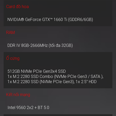
Card đồ họa
NVIDIA® GeForce GTX™ 1660 Ti (GDDR6/6GB)
RAM
DDR IV 8GB-2666MHz (tối đa 32GB)
Ổ cứng
512GB NVMe PCIe Gen3x4 SSD
1x M.2 2280 SSD Combo (NVMe PCIe Gen3 / SATA ),
1x M.2 2280 SSD (NVMe PCIe Gen3), 1x 2.5” HDD
Kết nối mạng
Intel 9560 2x2 + BT 5.0