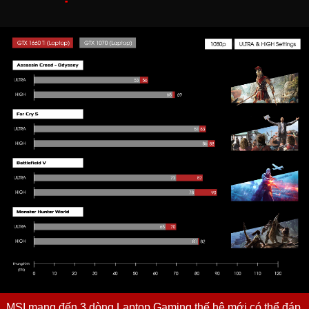
MSI mang đến 3 dòng Laptop Gaming thế hệ mới có thể đáp