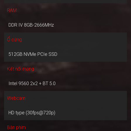
RAM
DDR IV 8GB-2666MHz
Ổ cứng
512GB NVMe PCIe SSD
Kết nối mạng
Intel 9560 2x2 + BT 5.0
Webcam
HD type (30fps@720p)
Bàn phím