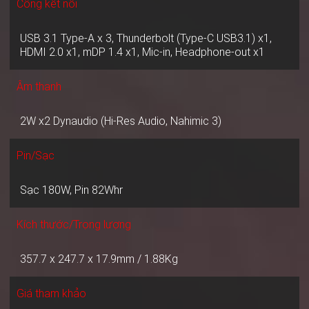
Cổng kết nối
USB 3.1 Type-A x 3, Thunderbolt (Type-C USB3.1) x1,
HDMI 2.0 x1, mDP 1.4 x1, Mic-in, Headphone-out x1
Âm thanh
2W x2 Dynaudio (Hi-Res Audio, Nahimic 3)
Pin/Sạc
Sạc 180W, Pin 82Whr
Kích thước/Trọng lượng
357.7 x 247.7 x 17.9mm / 1.88Kg
Giá tham khảo