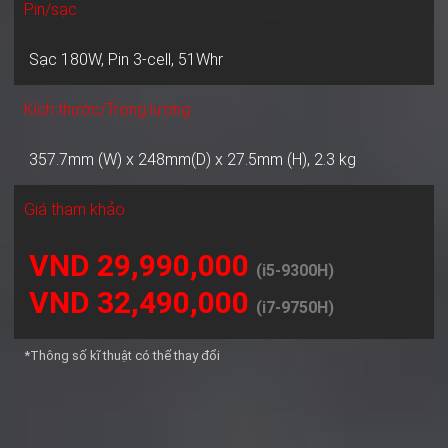
Pin/sạc
Sạc 180W, Pin 3-cell, 51Whr
Kích thước/Trọng lượng
357.7mm (W) x 248mm(D) x 27.5mm (H), 2.3 kg
Giá tham khảo
VND 29,990,000
(i5-9300H)
VND 32,490,000
(i7-9750H)
*Thông số kĩ thuật có thể thay đổi