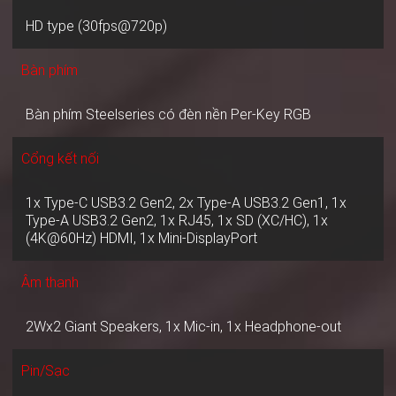
HD type (30fps@720p)
Bàn phím
Bàn phím Steelseries có đèn nền Per-Key RGB
Cổng kết nối
1x Type-C USB3.2 Gen2, 2x Type-A USB3.2 Gen1, 1x
Type-A USB3.2 Gen2, 1x RJ45, 1x SD (XC/HC), 1x
(4K@60Hz) HDMI, 1x Mini-DisplayPort
Âm thanh
2Wx2 Giant Speakers, 1x Mic-in, 1x Headphone-out
Pin/Sạc