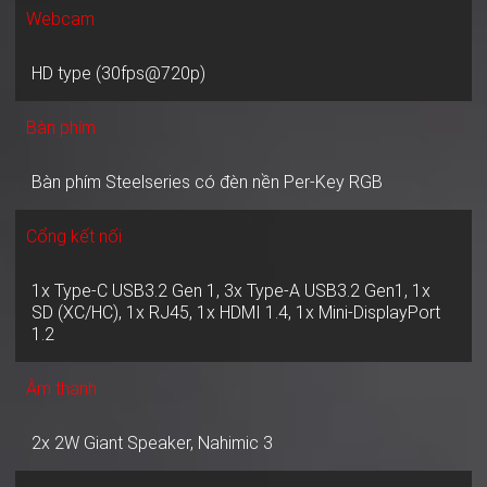
Webcam
HD type (30fps@720p)
Bàn phím
Bàn phím Steelseries có đèn nền Per-Key RGB
Cổng kết nối
1x Type-C USB3.2 Gen 1, 3x Type-A USB3.2 Gen1, 1x
SD (XC/HC), 1x RJ45, 1x HDMI 1.4, 1x Mini-DisplayPort
1.2
Âm thanh
2x 2W Giant Speaker, Nahimic 3