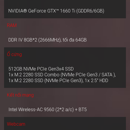
NVIDIA® GeForce GTX™ 1660 Ti (GDDR6/6GB)
RAM
DDR IV 8GB*2 (2666MHz), tối đa 64GB
Ổ cứng
512GB NVMe PCIe Gen3x4 SSD
1x M.2 2280 SSD Combo (NVMe PCIe Gen3 / SATA ),
1x M.2 2280 SSD (NVMe PCIe Gen3), 1x 2.5” HDD
Kết nối mạng
Intel Wireless-AC 9560 (2*2 a/c) + BT5
Webcam