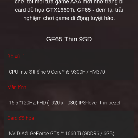
chơi tốt mọi tựa game AAA mới nhờ trang bị
card đồ họa GTX1660Ti. GF65 - đem lại trải
nghiệm chơi game di động tuyệt hảo.
GF65 Thin 9SD
Bộ xử lí
CPU Intel®thế hệ 9 Core™ i5-9300H / HM370
Màn hình
15.6 ”120Hz, FHD (1920 x 1080) IPS-level, thin bezel
Card đồ họa
NVIDIA® GeForce GTX ™ 1660 Ti (GDDR6 / 6GB)