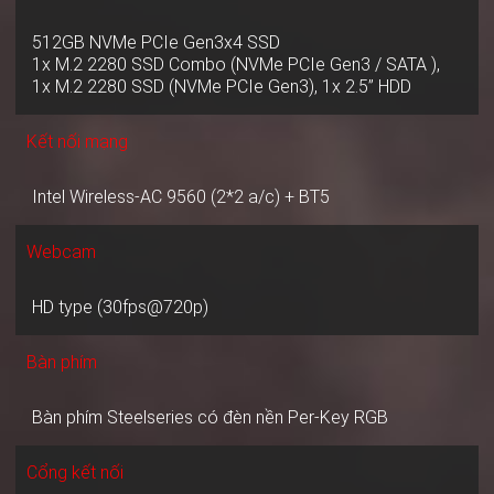
512GB NVMe PCIe Gen3x4 SSD
1x M.2 2280 SSD Combo (NVMe PCIe Gen3 / SATA ),
1x M.2 2280 SSD (NVMe PCIe Gen3), 1x 2.5” HDD
Kết nối mạng
Intel Wireless-AC 9560 (2*2 a/c) + BT5
Webcam
HD type (30fps@720p)
Bàn phím
Bàn phím Steelseries có đèn nền Per-Key RGB
Cổng kết nối