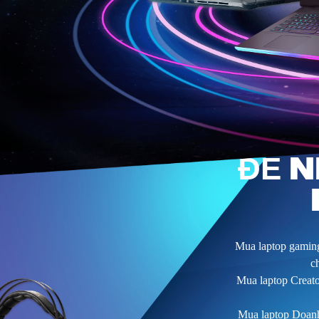
M
ĐỂ N
Mua laptop gamin
c
Mua laptop Creato
Mua laptop Doanh