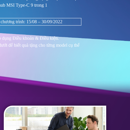
hub MSI Type-C 9 trong 1
 chương trình: 15/08 – 30/09/2022
p dụng Điều khoản & Điều kiện.
ưới để biết quà tặng cho từng model cụ thể