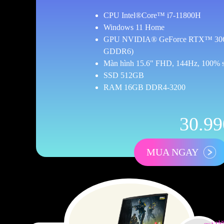
CPU Intel®Core™ i7-11800H
Windows 11 Home
GPU NVIDIA® GeForce RTX™ 30
GDDR6)
Màn hình 15.6" FHD, 144Hz, 100%
SSD 512GB
RAM 16GB DDR4-3200
30.9
MUA NGAY
QUÀ TẶ