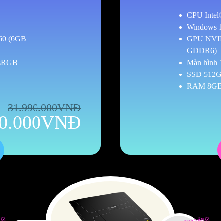
CPU Inte
Windows 
60 (6GB
GPU NVI
GDDR6)
 sRGB
Màn hình 
SSD 512
RAM 8GB
31.990.000VNĐ
90.000VNĐ
NG!
QUÀ TẶNG!