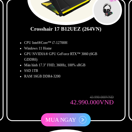
Crosshair 17 B12UEZ (264VN)
CPU Intel®Core™ i7-12700H
Windows 11 Home
GPU NVIDIA® GPU GeForce RTX™ 3060 (6GB
GDDR6)
Màn hình 17.3" FHD, 360Hz, 100% sRGB
SSD 1TB
RAM 16GB DDR4-3200
43.990.000VNĐ
42.990.000VNĐ
MUA NGAY