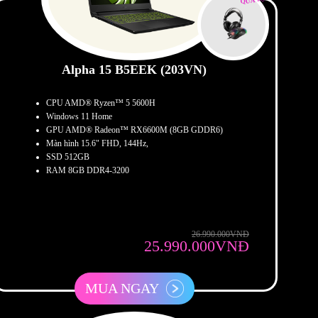
Alpha 15 B5EEK (203VN)
CPU AMD® Ryzen™ 5 5600H
Windows 11 Home
GPU AMD® Radeon™ RX6600M (8GB GDDR6)
Màn hình 15.6" FHD, 144Hz,
SSD 512GB
RAM 8GB DDR4-3200
26.990.000VNĐ
25.990.000VNĐ
MUA NGAY