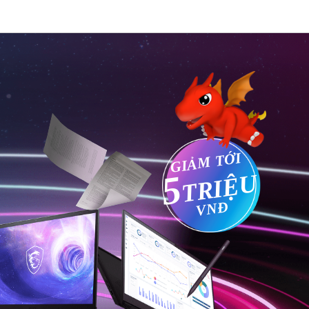
GIẢM TỚI
5
TRIỆU
VNĐ