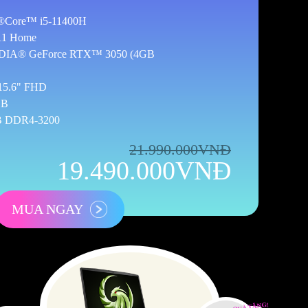
l®Core™ i5-11400H
11 Home
DIA® GeForce RTX™ 3050 (4GB
15.6" FHD
GB
 DDR4-3200
21.990.000VNĐ
19.490.000VNĐ
MUA NGAY
QUÀ TẶNG!