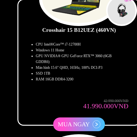
Crosshair 15 B12UEZ (460VN)
CPU Intel®Core™ i7-12700H
Windows 11 Home
GPU NVIDIA® GPU GeForce RTX™ 3060 (6GB
GDDR6)
Màn hình 15.6" QHD, 165Hz, 100% DCI-P3
SSD 1TB
RAM 16GB DDR4-3200
42.990.000VNĐ
41.990.000VNĐ
MUA NGAY