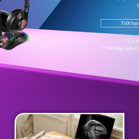
Thời hạn
* Có á
* Vui lòng xem ở d