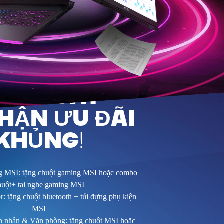
UA NGAY
HẬN ƯU ĐÃI
KHỦNG!
g MSI: tặng chuột gaming MSI hoặc combo
huột+ tai nghe gaming MSI
r: tặng chuột bluetooth + túi đựng phụ kiện
MSI
 nhân & Văn phòng: tặng chuột MSI hoặc