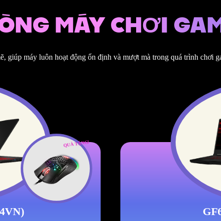
ÒNG MÁY CHƠI GA
ẽ, giúp máy luôn hoạt động ổn định và mượt mà trong quá trình chơi 
QUÀ TẶNG!
24VN)
GF6