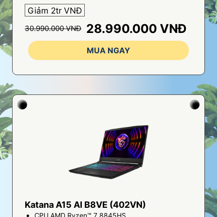
Giảm 2tr VNĐ
28.990.000 VNĐ
30.990.000 VNĐ
MUA NGAY
Katana A15 AI B8VE (402VN)
CPU AMD Ryzen™ 7 8845HS