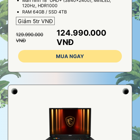
Màn hình 18” UHD+ (3840x2400), MiniLED,
120Hz, HDR1000
RAM 64GB / SSD 4TB
Giảm 5tr VNĐ
124.990.000
129.990.000
VNĐ
VNĐ
MUA NGAY