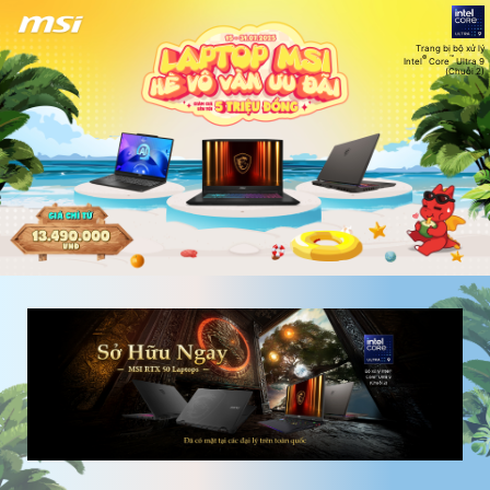
Trang bị bộ xử lý
®
™
Intel
Core
Ultra 9
(Chuỗi 2)