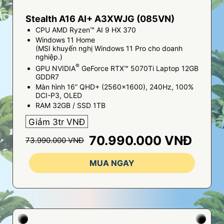
Stealth A16 AI+ A3XWJG (085VN)
CPU AMD Ryzen™ AI 9 HX 370
Windows 11 Home
(MSI khuyến nghị Windows 11 Pro cho doanh
nghiệp.)
®
GPU NVIDIA
GeForce RTX™ 5070Ti Laptop 12GB
GDDR7
Màn hình 16” QHD+ (2560x1600), 240Hz, 100%
DCI-P3, OLED
RAM 32GB / SSD 1TB
Giảm 3tr VNĐ
70.990.000 VNĐ
73.990.000 VNĐ
MUA NGAY