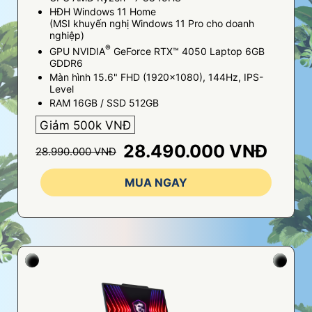
HĐH Windows 11 Home
(MSI khuyến nghị Windows 11 Pro cho doanh
nghiệp)
®
GPU NVIDIA
GeForce RTX™ 4050 Laptop 6GB
GDDR6
Màn hình 15.6" FHD (1920x1080), 144Hz, IPS-
Level
RAM 16GB / SSD 512GB
Giảm 500k VNĐ
28.490.000 VNĐ
28.990.000 VNĐ
MUA NGAY