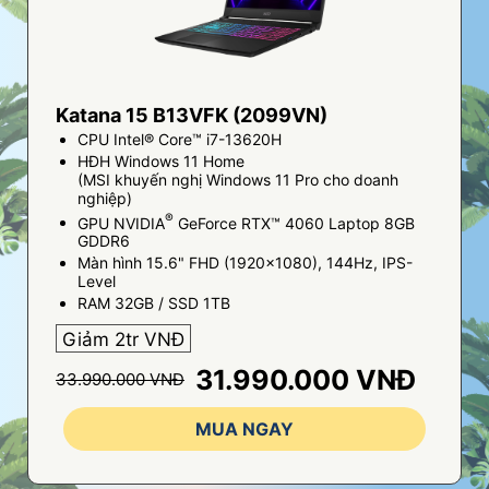
Katana 15 B13VFK (2099VN)
CPU Intel® Core™ i7-13620H
HĐH Windows 11 Home
(MSI khuyến nghị Windows 11 Pro cho doanh
nghiệp)
®
GPU NVIDIA
GeForce RTX™ 4060 Laptop 8GB
GDDR6
Màn hình 15.6" FHD (1920x1080), 144Hz, IPS-
Level
RAM 32GB / SSD 1TB
Giảm 2tr VNĐ
31.990.000 VNĐ
33.990.000 VNĐ
MUA NGAY