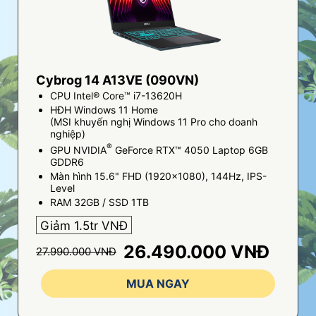
Cybrog 14 A13VE (090VN)
CPU Intel® Core™ i7-13620H
HĐH Windows 11 Home
(MSI khuyến nghị Windows 11 Pro cho doanh
nghiệp)
®
GPU NVIDIA
GeForce RTX™ 4050 Laptop 6GB
GDDR6
Màn hình 15.6" FHD (1920x1080), 144Hz, IPS-
Level
RAM 32GB / SSD 1TB
Giảm 1.5tr VNĐ
26.490.000 VNĐ
27.990.000 VNĐ
MUA NGAY