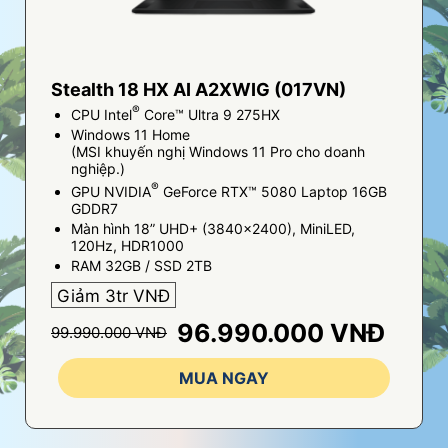
Stealth 18 HX AI A2XWIG (017VN)
®
CPU Intel
Core™ Ultra 9 275HX
Windows 11 Home
(MSI khuyến nghị Windows 11 Pro cho doanh
nghiệp.)
®
GPU NVIDIA
GeForce RTX™ 5080 Laptop 16GB
GDDR7
Màn hình 18” UHD+ (3840x2400), MiniLED,
120Hz, HDR1000
RAM 32GB / SSD 2TB
Giảm 3tr VNĐ
96.990.000 VNĐ
99.990.000 VNĐ
MUA NGAY