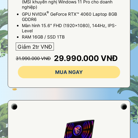
(MSI khuyến nghị Windows 11 Pro cho doanh
nghiệp)
®
GPU NVIDIA
GeForce RTX™ 4060 Laptop 8GB
GDDR6
Màn hình 15.6" FHD (1920x1080), 144Hz, IPS-
Level
RAM 16GB / SSD 1TB
Giảm 2tr VNĐ
29.990.000 VNĐ
31.990.000 VNĐ
MUA NGAY