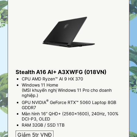
Stealth A16 AI+ A3XWFG (018VN)
CPU AMD Ryzen™ AI 9 HX 370
Windows 11 Home
(MSI khuyến nghị Windows 11 Pro cho doanh
nghiệp.)
®
GPU NVIDIA
GeForce RTX™ 5060 Laptop 8GB
GDDR7
Màn hình 16” QHD+ (2560x1600), 240Hz, 100%
DCI-P3, OLED
RAM 32GB / SSD 1TB
Giảm 5tr VNĐ