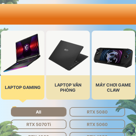
Ưu đãi hấp dẫn khi mua
laptop MSI được chỉ định.
LAPTOP VĂN
MÁY CHƠI GAME
LAPTOP GAMING
PHÒNG
CLAW
All
RTX 5080
RTX 5070Ti
RTX 5060