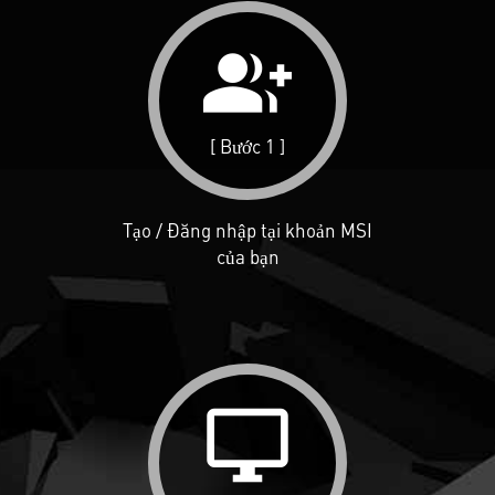
group_add
[ Bước 1 ]
Tạo / Đăng nhập tại khoản MSI
của bạn
desktop_windows