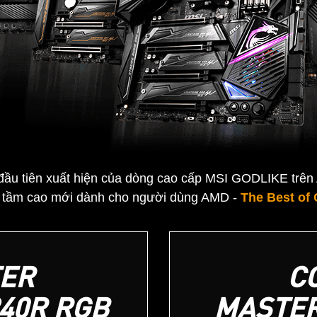
đầu tiên xuất hiện của dòng cao cấp MSI GODLIKE trê
t tầm cao mới dành cho người dùng AMD -
The Best of
ER
C
40R RGB
MASTER