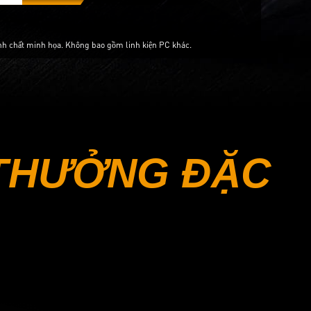
nh chất minh họa. Không bao gồm linh kiện PC khác.
 THƯỞNG ĐẶC