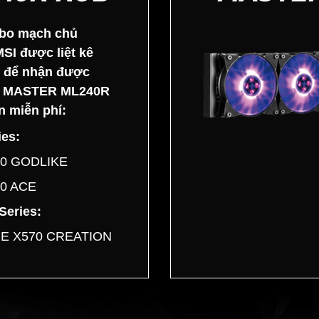
 bo mạch chủ
SI được liệt kê
 để nhận được
 MASTER ML240R
n miễn phí:
es:
0 GODLIKE
0 ACE
Series:
E X570 CREATION