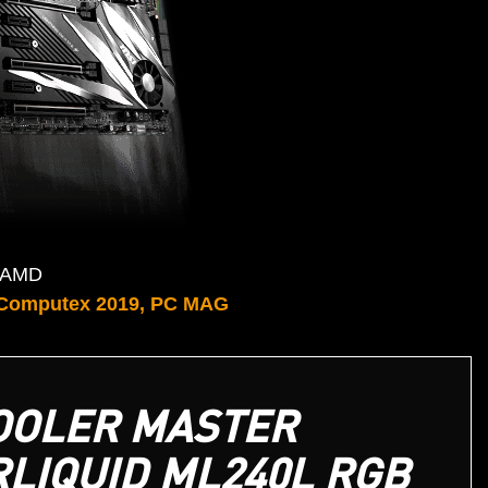
n AMD
 Computex 2019, PC MAG
OOLER MASTER
LIQUID ML240L RGB