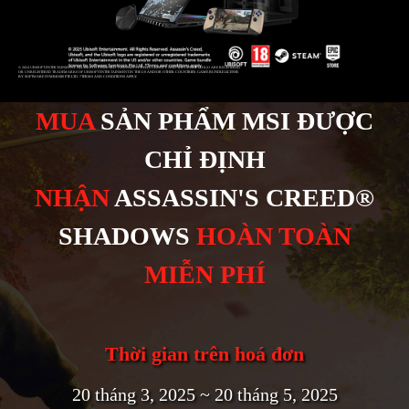
© 2024 UBISOFT ENTERTAINMENT. ALL RIGHTS RESERVED. ASSASSIN’S CREED, UBISOFT, AND THE UBISOFT LOGO ARE REGISTERED
OR UNREGISTERED TRADEMARKS OF UBISOFT ENTERTAINMENT IN THE US AND/OR OTHER COUNTRIES. GAME BUNDLE LICENSE
BY SOFTWARE SYMBIOSIS PTE LTD. *TERMS AND CONDITIONS APPLY.
MUA
SẢN PHẨM MSI ĐƯỢC
CHỈ ĐỊNH
NHẬN
ASSASSIN'S CREED®
SHADOWS
HOÀN TOÀN
MIỄN PHÍ
Thời gian trên hoá đơn
20 tháng 3, 2025 ~ 20 tháng 5, 2025