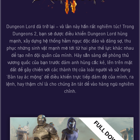
Dungeon Lord đã trở lại – và lần này hắn rất nghiêm túc! Trong
Dungeons 2, bạn sẽ được điều khiển Dungeon Lord hùng
mạnh, xây dựng hệ thống hầm ngục độc đáo và đáng sợ, thu
phục những sinh vật mạnh mẽ tới từ hai phe thế lực khác nhau
để tạo nên đội quân của mình. Hãy sẵn sàng để phòng thủ
vương quốc của bạn trước đám anh hùng cắc ké, lên trên mặt
đất để gây chiến với các thành thị của loài người và sử dụng
‘Bàn tay ác mộng’ để điều khiển trực tiếp đám đệ của mình, ra
lệnh, hay thậm chí là cho chúng ăn tát để vào hàng ngũ nghiêm
chỉnh.