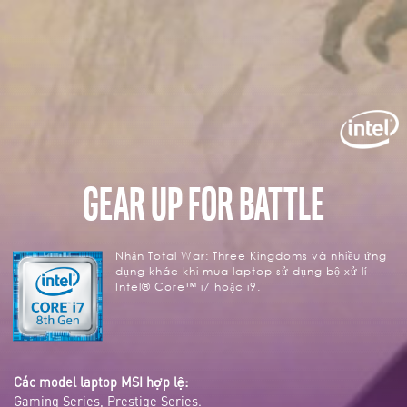
GEAR UP FOR BATTLE
Nhận Total War: Three Kingdoms và nhiều ứng
dụng khác khi mua laptop sử dụng bộ xử lí
Intel® Core™ i7 hoặc i9.
Các model laptop MSI hợp lệ:
Gaming Series, Prestige Series.