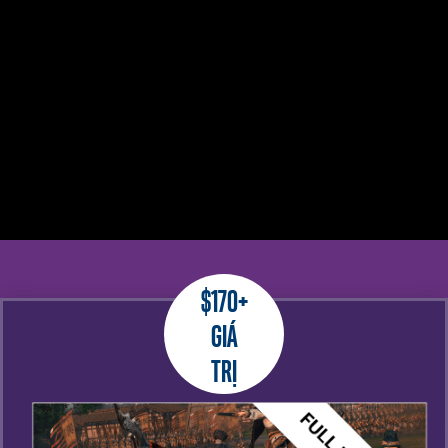
$170+
Giá
trị