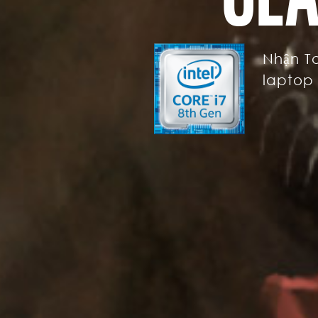
Nhận T
laptop 