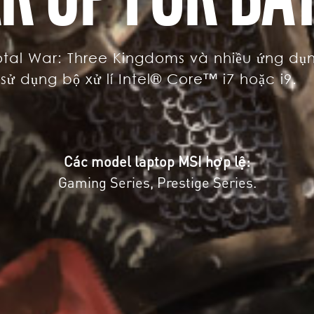
otal War: Three Kingdoms và nhiều ứng dụ
sử dụng bộ xử lí Intel® Core™ i7 hoặc i9.
Các model laptop MSI hợp lệ:
Gaming Series, Prestige Series.