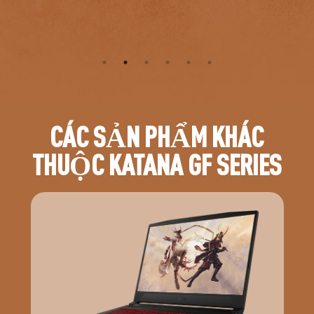
CÁC SẢN PHẨM KHÁC
THUỘC KATANA GF SERIES