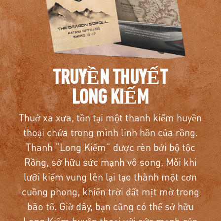
TRUYỀN THUYẾT
LONG KIẾM
Thuở xa xưa, tồn tại một thanh kiếm huyền
thoại chứa trong mình linh hồn của rồng.
Thanh “Long Kiếm” được rèn bởi bộ tộc
Rồng, sở hữu sức mạnh vô song. Mỗi khi
lưỡi kiếm vung lên lại tạo thành một cơn
cuồng phong, khiến trời đất mịt mờ trong
bão tố. Giờ đây, bạn cũng có thể sở hữu
Long Kiếm huyền thoại với sức mạnh của