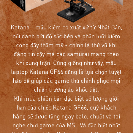
Katana - mẫu kiếm có xuất xứ từ Nhật Bản,
nổi danh bởi độ sắc bén và phần lưỡi kiếm
cong đầy thẩm mỹ - chính là thứ vũ khí
đáng tin cậy mà các samurai mang theo
khi xung trận. Cũng giống như vậy, mẫu
laptop Katana GF66 cũng là lựa chọn tuyệt
hảo để giúp các game thủ chinh phục mọi
chiến trường ảo khốc liệt.
Khi mua phiên bản đặc biệt số lượng giới
hạn của chiếc Katana GF66, quý khách
hàng sẽ được tặng ngay balo, chuột và tai
nghe chơi game của MSI. Và đặc biệt nhất