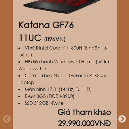
Katana GF76
11UC
(096VN)
Vi xử lí Intel Core i7 11800H (8 nhân 16
luồng)
Hệ điều hành Windows 10 Home (hỗ trợ
Windows 11)
Card đồ họa Nvidia GeForce RTX3050
Laptop
Màn hình 17.3" (144Hz, Full HD)
RAM 8GB (DDR4-3200)
SSD 512GB NVMe
Giá tham khảo
29.990.000VNĐ