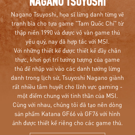
NAGANO TSUYOSHI
Nagano Tsuyoshi, họa sĩ lừng danh từng vẽ
tranh bìa cho tựa game "Tam Quốc Chí" từ
thập niên 1990 và được vô vàn game thủ
yêu quý, nay đã hợp tác với MSI.
Với những thiết kế được thiết kế đầy chân
thực, khơi gợi trí tưởng tượng của game
thủ để nhập vai vào các danh tướng lừng
danh trong lịch sử, Tsuyoshi Nagano giành
rất nhiều tâm huyết cho lĩnh vực gaming -
một điểm chung với tinh thần của MSI.
Cùng với nhau, chúng tôi đã tạo nên dòng
sản phẩm Katana GF66 và GF76 với hình
ảnh được thiết kế riêng cho các game thủ.