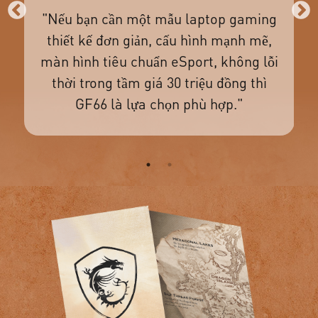
"Nếu bạn cần một mẫu laptop gaming
y
thiết kế đơn giản, cấu hình mạnh mẽ,
màn hình tiêu chuẩn eSport, không lỗi
ta
t
thời trong tầm giá 30 triệu đồng thì
kì
GF66 là lựa chọn phù hợp."