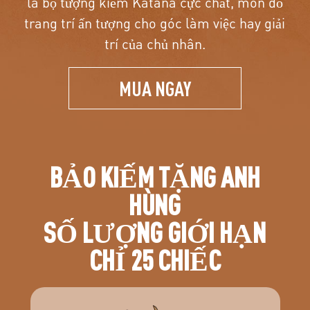
là bộ tượng kiếm Katana cực chất, món đồ
trang trí ấn tượng cho góc làm việc hay giải
trí của chủ nhân.
MUA NGAY
BẢO KIẾM TẶNG ANH
HÙNG
SỐ LƯỢNG GIỚI HẠN
CHỈ 25 CHIẾC