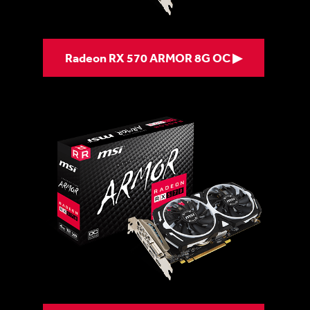
Radeon RX 570 ARMOR 8G OC ▶