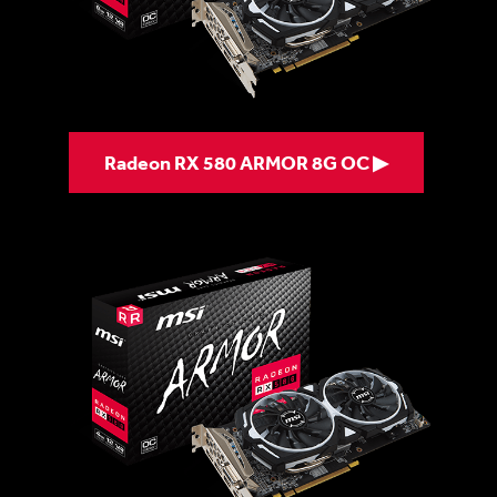
Radeon RX 580 ARMOR 8G OC ▶