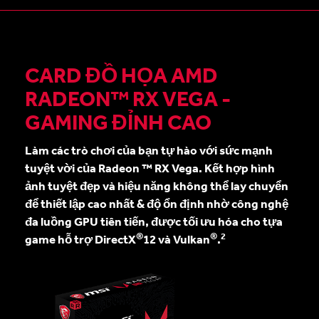
CARD ĐỒ HỌA AMD
RADEON™ RX VEGA -
GAMING ĐỈNH CAO
Làm các trò chơi của bạn tự hào với sức mạnh
tuyệt vời của Radeon ™ RX Vega. Kết hợp hình
ảnh tuyệt đẹp và hiệu năng không thể lay chuyển
để thiết lập cao nhất & độ ổn định nhờ công nghệ
đa luồng GPU tiên tiến, được tối ưu hóa cho tựa
®
®
2
game hỗ trợ DirectX
12 và Vulkan
.