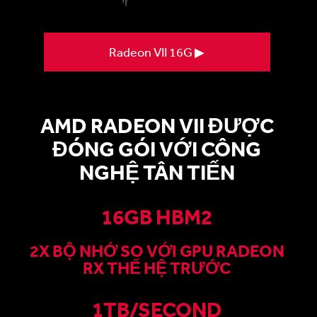
Radeon VII 16G ▶
AMD RADEON VII ĐƯỢC
ĐÓNG GÓI VỚI CÔNG
NGHỆ TÂN TIẾN
16GB HBM2
2X BỘ NHỚ SO VỚI GPU RADEON
RX THẾ HỆ TRƯỚC
1TB/SECOND