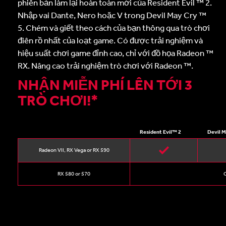
phiên bản làm lại hoàn toàn mới của Resident Evil ™ 2.
Nhập vai Dante, Nero hoặc V trong Devil May Cry ™
5. Chém và giết theo cách của bạn thông qua trò chơi
điên rồ nhất của loạt game. Có được trải nghiệm và
hiệu suất chơi game đỉnh cao, chỉ với đồ họa Radeon ™
RX. Nâng cao trải nghiệm trò chơi với Radeon ™.
NHẬN MIỄN PHÍ LÊN TỚI 3
TRÒ CHƠI!*
Resident Evil™ 2
Devil 
Radeon VII, RX Vega or RX 590
RX 580 or 570
C