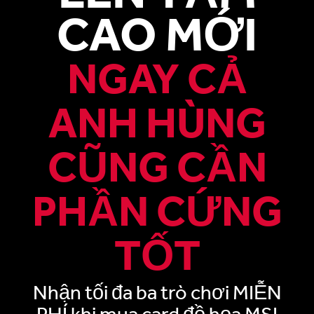
CAO MỚI
NGAY CẢ
ANH HÙNG
CŨNG CẦN
PHẦN CỨNG
TỐT
Nhận tối đa ba trò chơi MIỄN
PHÍ khi mua card đồ họa MSI