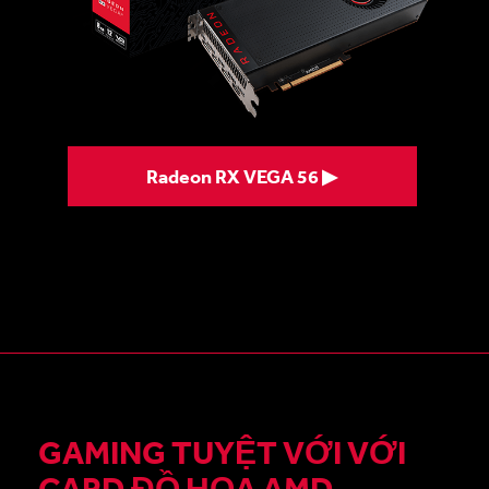
Radeon RX VEGA 56 ▶
GAMING TUYỆT VỚI VỚI
CARD ĐỒ HỌA AMD