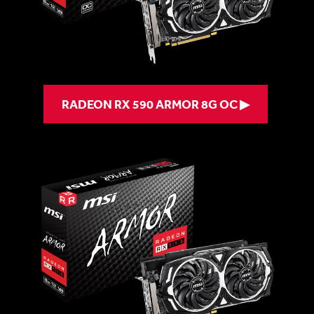
RADEON RX 590 ARMOR 8G OC ▶