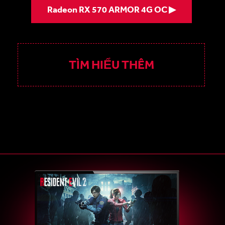
Radeon RX 570 ARMOR 4G OC ▶
TÌM HIỂU THÊM