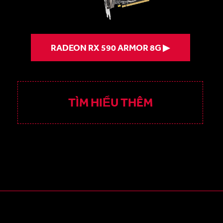
RADEON RX 590 ARMOR 8G ▶
TÌM HIỂU THÊM