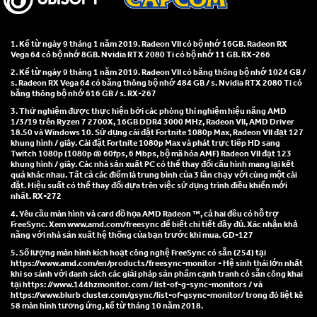
1. Kể từ ngày 9 tháng 1 năm 2019. Radeon VII có bộ nhớ 16GB. Radeon RX
Vega 64 có bộ nhớ 8GB. Nvidia RTX 2080 Ti có bộ nhớ 11 GB. RX-266
2. Kể từ ngày 9 tháng 1 năm 2019. Radeon VII có băng thông bộ nhớ 1024 GB /
s. Radeon RX Vega 64 có băng thông bộ nhớ 484 GB / s. Nvidia RTX 2080 Ti có
băng thông bộ nhớ 616 GB / s. RX-267
3. Thử nghiệm được thực hiện bởi các phòng thí nghiệm hiệu năng AMD
1/3/19 trên Ryzen 7 2700X, 16GB DDR4 3000 MHz, Radeon VII, AMD Driver
18.50 và Windows 10. Sử dụng cài đặt Fortnite 1080p Max, Radeon VII đạt 127
khung hình / giây. Cài đặt Fortnite 1080p Max và phát trực tiếp HD sang
Twitch 1080p (1080p @ 60fps, 6 Mbps, bộ mã hóa AMF) Radeon VII đạt 123
khung hình / giây. Các nhà sản xuất PC có thể thay đổi cấu hình mang lại kết
quả khác nhau. Tất cả các điểm là trung bình của 3 lần chạy với cùng một cài
đặt. Hiệu suất có thể thay đổi dựa trên việc sử dụng trình điều khiển mới
nhất. RX-272
4. Yêu cầu màn hình và card đồ họa AMD Radeon ™, cả hai đều có hỗ trợ
FreeSync. Xem www.amd.com/freesync để biết chi tiết đầy đủ. Xác nhận khả
năng với nhà sản xuất hệ thống của bạn trước khi mua. GD-127
5. Số lượng màn hình kích hoạt công nghệ FreeSync có sẵn (254) tại
https://www.amd.com/en/products/freesync-monitor - Hệ sinh thái lớn nhất
khi so sánh với danh sách các giải pháp sản phẩm cạnh tranh có sẵn công khai
tại https: //www.144hzmonitor. com / list-of-g-sync-monitors / và
https://www.blurb cluster.com/gsync/list-of-gsync-monitor/ trong đó liệt kê
58 màn hình tương ứng, kể từ tháng 10 năm 2018.