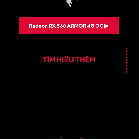
Radeon RX 580 ARMOR 4G OC ▶
TÌM HIỂU THÊM