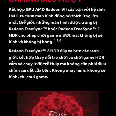
Kết hợp GPU AMD Radeon VII của bạn với hệ sinh
thái lựa chọn màn hình đồng bộ thích ứng lớn
nhất thế giới, những màn hình được trang bị
Radeon FreeSync ™ hoặc Radeon FreeSync ™ 2
HDR cho phép chơi game mượt mà, không bị xé
4,5,6
hình và không bị bóng.
Radeon FreeSync™ 2 HDR đẩy xa hơn các ranh
giới, kết hợp thay đổi trò chơi và chơi game HDR
cắm và chạy ở độ trễ thấp mà không cần phải điều
chỉnh cài đặt của bạn. Không nháy hình, không xé
hình, chỉ chơi game.