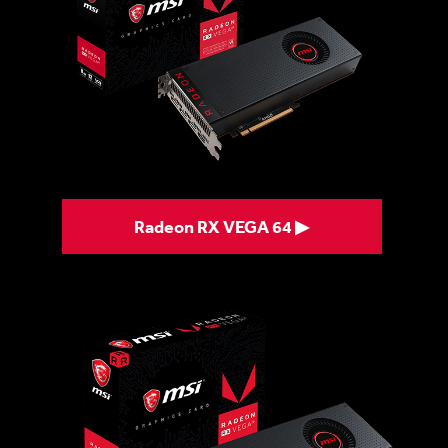
Radeon RX VEGA 64 ▶