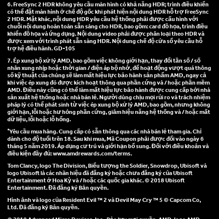
6. FreeSync 2 HDR không yêu cầu màn hình có khả năng HDR; trình điều khiển
có thể đặt màn hình ở chế độ gốc khi phát hiện nội dung HDR hỗ trợ FreeSync
2 HDR. Mặt khác, nội dung HDR yêu cầu hệ thống phải được cấu hình với
chuỗi nội dung hoàn toàn sẵn sàng cho HDR, bao gồm: card đồ họa, trình điều
khiển đồ họa và ứng dụng. Nội dung video phải được phân loại theo HDR và
được xem với trình phát sẵn sàng HDR. Nội dung chế độ cửa sổ yêu cầu hỗ
trợ hệ điều hành. GD-105
7. Ép xung bộ xử lý AMD, bao gồm việc không giới hạn, thay đổi tần số / số
nhân xung nhịp hoặc thời gian / điện áp bộ nhớ, để hoạt động vượt quá thông
số kỹ thuật của chúng sẽ làm mất hiệu lực bảo hành sản phẩm AMD, ngay cả
khi việc ép xung đó được kích hoạt thông qua phần cứng và / hoặc phần mềm
AMD. Điều này cũng có thể làm mất hiệu lực bảo hành được cung cấp bởi nhà
sản xuất hệ thống hoặc nhà bán lẻ. Người dùng chịu mọi rủi ro và trách nhiệm
pháp lý có thể phát sinh từ việc ép xung bộ xử lý AMD, bao gồm, nhưng không
giới hạn, lỗi hoặc hư hỏng phần cứng, giảm hiệu năng hệ thống và / hoặc mất
dữ liệu, lỗi hoặc lỗ hổng.
*
Yêu cầu mua hàng. Cung cấp có sẵn thông qua các nhà bán lẻ tham gia. Chỉ
dành cho độ tuổi trên 18. Sau khi mua, Mã Coupon phải được đổi vào ngày 6
tháng 5 năm 2019. Áp dụng cư trú và giới hạn bổ sung. Đối với điều khoản và
điều kiện đầy đủ: www.amdrewards.com/terms.
Tom Clancy, logo The Division, Biểu tượng the Soldier, Snowdrop, Ubisoft và
logo Ubisoft là các nhãn hiệu đã đăng ký hoặc chưa đăng ký của Ubisoft
Entertainment ở Hoa Kỳ và / hoặc các quốc gia khác. © 2018 Ubisoft
Entertainment. Đã đăng ký Bản quyền.
Hình ảnh và logo của Resident Evil ™ 2 và Devil May Cry ™ 5 © Capcom Co,
Ltd. Đã đăng ký Bản quyền.