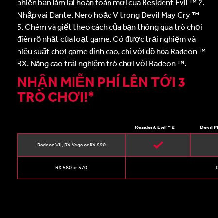
phiên bản làm lại hoàn toàn mới của Resident Evil ™ 2.
Nhập vai Dante, Nero hoặc V trong Devil May Cry ™
5. Chém và giết theo cách của bạn thông qua trò chơi
điên rồ nhất của loạt game. Có được trải nghiệm và
hiệu suất chơi game đỉnh cao, chỉ với đồ họa Radeon ™
RX. Nâng cao trải nghiệm trò chơi với Radeon ™.
NHẬN MIỄN PHÍ LÊN TỚI 3
TRÒ CHƠI!*
Resident Evil™ 2
Devil 
Radeon VII, RX Vega or RX 590
RX 580 or 570
C