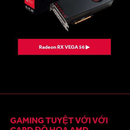
Radeon RX VEGA 56 ▶
GAMING TUYỆT VỚI VỚI
CARD ĐỒ HỌA AMD