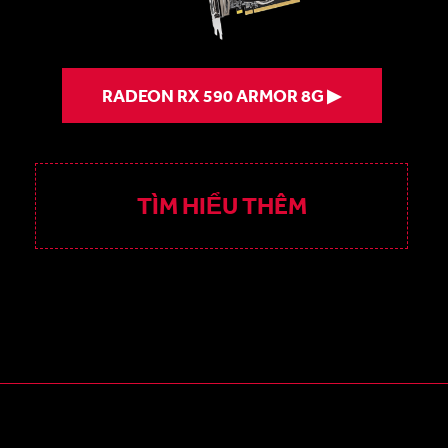
RADEON RX 590 ARMOR 8G ▶
TÌM HIỂU THÊM