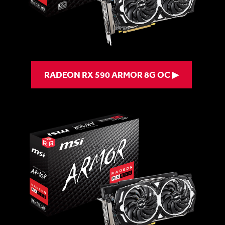
RADEON RX 590 ARMOR 8G OC ▶