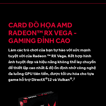
CARD ĐỒ HỌA AMD
RADEON™ RX VEGA -
GAMING ĐỈNH CAO
Làm các trò chơi của bạn tự hào với sức mạnh
tuyệt vời của Radeon ™ RX Vega. Kết hợp hình
ảnh tuyệt đẹp và hiệu năng không thể lay chuyển
để thiết lập cao nhất & độ ổn định nhờ công nghệ
đa luồng GPU tiên tiến, được tối ưu hóa cho tựa
®
®
2
game hỗ trợ DirectX
12 và Vulkan
.