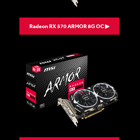
Radeon RX 570 ARMOR 8G OC ▶