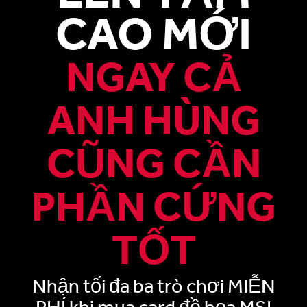
CAO MỚI
NGAY CẢ
ANH HÙNG
CŨNG CẦN
PHẦN CỨNG
TỐT
Nhận tối đa ba trò chơi MIỄN
PHÍ khi mua card đồ họa MSI