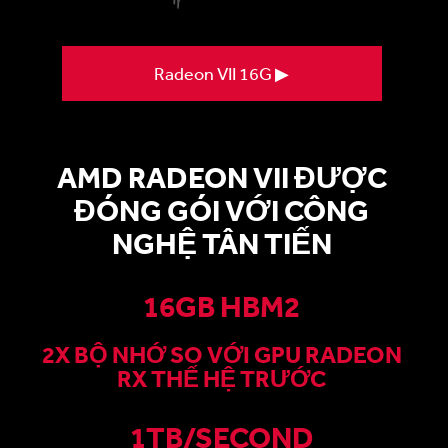
Radeon VII 16G ▶
AMD RADEON VII ĐƯỢC
ĐÓNG GÓI VỚI CÔNG
NGHỆ TÂN TIẾN
16GB HBM2
2X BỘ NHỚ SO VỚI GPU RADEON
RX THẾ HỆ TRƯỚC
1TB/SECOND