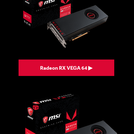
Radeon RX VEGA 64 ▶