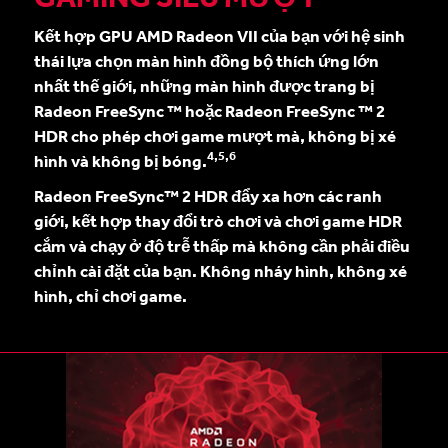
Kết hợp GPU AMD Radeon VII của bạn với hệ sinh
thái lựa chọn màn hình đồng bộ thích ứng lớn
nhất thế giới, những màn hình được trang bị
Radeon FreeSync ™ hoặc Radeon FreeSync ™ 2
HDR cho phép chơi game mượt mà, không bị xé
4,5,6
hình và không bị bóng.
Radeon FreeSync™ 2 HDR đẩy xa hơn các ranh
giới, kết hợp thay đổi trò chơi và chơi game HDR
cắm và chạy ở độ trễ thấp mà không cần phải điều
chỉnh cài đặt của bạn. Không nháy hình, không xé
hình, chỉ chơi game.