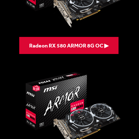
Radeon RX 580 ARMOR 8G OC ▶