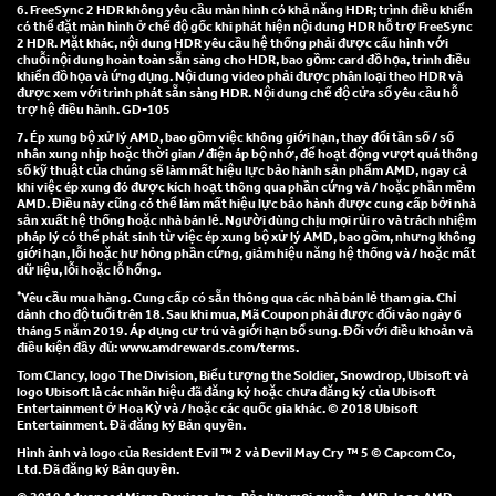
6. FreeSync 2 HDR không yêu cầu màn hình có khả năng HDR; trình điều khiển
có thể đặt màn hình ở chế độ gốc khi phát hiện nội dung HDR hỗ trợ FreeSync
2 HDR. Mặt khác, nội dung HDR yêu cầu hệ thống phải được cấu hình với
chuỗi nội dung hoàn toàn sẵn sàng cho HDR, bao gồm: card đồ họa, trình điều
khiển đồ họa và ứng dụng. Nội dung video phải được phân loại theo HDR và
được xem với trình phát sẵn sàng HDR. Nội dung chế độ cửa sổ yêu cầu hỗ
trợ hệ điều hành. GD-105
7. Ép xung bộ xử lý AMD, bao gồm việc không giới hạn, thay đổi tần số / số
nhân xung nhịp hoặc thời gian / điện áp bộ nhớ, để hoạt động vượt quá thông
số kỹ thuật của chúng sẽ làm mất hiệu lực bảo hành sản phẩm AMD, ngay cả
khi việc ép xung đó được kích hoạt thông qua phần cứng và / hoặc phần mềm
AMD. Điều này cũng có thể làm mất hiệu lực bảo hành được cung cấp bởi nhà
sản xuất hệ thống hoặc nhà bán lẻ. Người dùng chịu mọi rủi ro và trách nhiệm
pháp lý có thể phát sinh từ việc ép xung bộ xử lý AMD, bao gồm, nhưng không
giới hạn, lỗi hoặc hư hỏng phần cứng, giảm hiệu năng hệ thống và / hoặc mất
dữ liệu, lỗi hoặc lỗ hổng.
*
Yêu cầu mua hàng. Cung cấp có sẵn thông qua các nhà bán lẻ tham gia. Chỉ
dành cho độ tuổi trên 18. Sau khi mua, Mã Coupon phải được đổi vào ngày 6
tháng 5 năm 2019. Áp dụng cư trú và giới hạn bổ sung. Đối với điều khoản và
điều kiện đầy đủ: www.amdrewards.com/terms.
Tom Clancy, logo The Division, Biểu tượng the Soldier, Snowdrop, Ubisoft và
logo Ubisoft là các nhãn hiệu đã đăng ký hoặc chưa đăng ký của Ubisoft
Entertainment ở Hoa Kỳ và / hoặc các quốc gia khác. © 2018 Ubisoft
Entertainment. Đã đăng ký Bản quyền.
Hình ảnh và logo của Resident Evil ™ 2 và Devil May Cry ™ 5 © Capcom Co,
Ltd. Đã đăng ký Bản quyền.