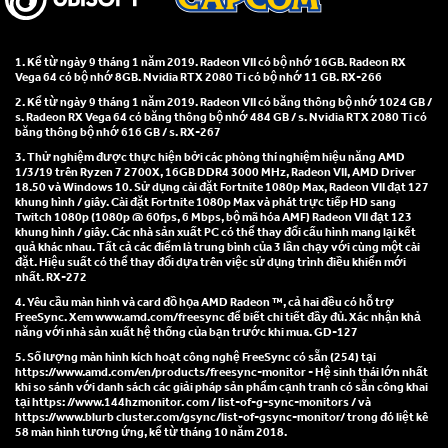
1. Kể từ ngày 9 tháng 1 năm 2019. Radeon VII có bộ nhớ 16GB. Radeon RX
Vega 64 có bộ nhớ 8GB. Nvidia RTX 2080 Ti có bộ nhớ 11 GB. RX-266
2. Kể từ ngày 9 tháng 1 năm 2019. Radeon VII có băng thông bộ nhớ 1024 GB /
s. Radeon RX Vega 64 có băng thông bộ nhớ 484 GB / s. Nvidia RTX 2080 Ti có
băng thông bộ nhớ 616 GB / s. RX-267
3. Thử nghiệm được thực hiện bởi các phòng thí nghiệm hiệu năng AMD
1/3/19 trên Ryzen 7 2700X, 16GB DDR4 3000 MHz, Radeon VII, AMD Driver
18.50 và Windows 10. Sử dụng cài đặt Fortnite 1080p Max, Radeon VII đạt 127
khung hình / giây. Cài đặt Fortnite 1080p Max và phát trực tiếp HD sang
Twitch 1080p (1080p @ 60fps, 6 Mbps, bộ mã hóa AMF) Radeon VII đạt 123
khung hình / giây. Các nhà sản xuất PC có thể thay đổi cấu hình mang lại kết
quả khác nhau. Tất cả các điểm là trung bình của 3 lần chạy với cùng một cài
đặt. Hiệu suất có thể thay đổi dựa trên việc sử dụng trình điều khiển mới
nhất. RX-272
4. Yêu cầu màn hình và card đồ họa AMD Radeon ™, cả hai đều có hỗ trợ
FreeSync. Xem www.amd.com/freesync để biết chi tiết đầy đủ. Xác nhận khả
năng với nhà sản xuất hệ thống của bạn trước khi mua. GD-127
5. Số lượng màn hình kích hoạt công nghệ FreeSync có sẵn (254) tại
https://www.amd.com/en/products/freesync-monitor - Hệ sinh thái lớn nhất
khi so sánh với danh sách các giải pháp sản phẩm cạnh tranh có sẵn công khai
tại https: //www.144hzmonitor. com / list-of-g-sync-monitors / và
https://www.blurb cluster.com/gsync/list-of-gsync-monitor/ trong đó liệt kê
58 màn hình tương ứng, kể từ tháng 10 năm 2018.