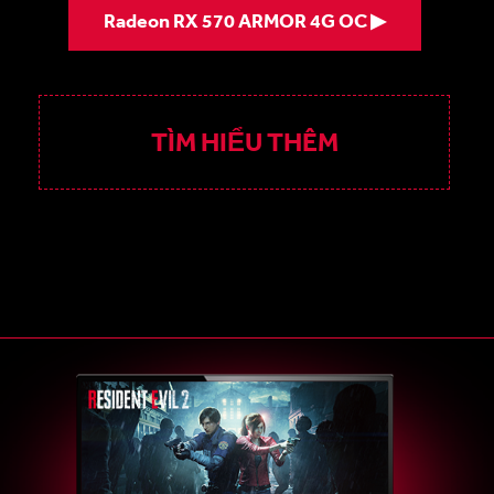
Radeon RX 570 ARMOR 4G OC ▶
TÌM HIỂU THÊM