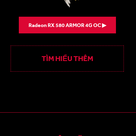
Radeon RX 580 ARMOR 4G OC ▶
TÌM HIỂU THÊM