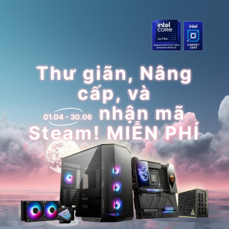
Thư giãn, Nâng
cấp, và
nhận mã
01.04 - 30.06
Steam! MIỄN PHÍ