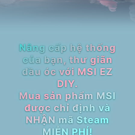
Nâng cấp hệ thống
của bạn, thư giãn
đầu óc với MSI EZ
DIY.
Mua sản phẩm MSI
được chỉ định và
NHẬN mã Steam
MIỄN PHÍ!