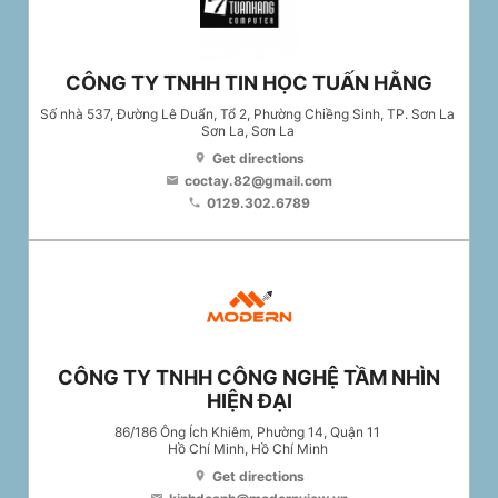
CÔNG TY TNHH TIN HỌC TUẤN HẰNG
Số nhà 537, Đường Lê Duẩn, Tổ 2, Phường Chiềng Sinh, TP. Sơn La
Sơn La
, Sơn La
Get directions
location_on
coctay.82@gmail.com
email
0129.302.6789
phone
CÔNG TY TNHH CÔNG NGHỆ TẦM NHÌN
HIỆN ĐẠI
86/186 Ông Ích Khiêm, Phường 14, Quận 11
Hồ Chí Minh
, Hồ Chí Minh
Get directions
location_on