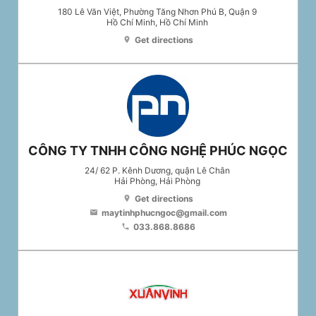
180 Lê Văn Việt, Phường Tăng Nhơn Phú B, Quận 9
Hồ Chí Minh
, Hồ Chí Minh
Get directions
location_on
CÔNG TY TNHH CÔNG NGHỆ PHÚC NGỌC
24/ 62 P. Kênh Dương, quận Lê Chân
Hải Phòng
, Hải Phòng
Get directions
location_on
maytinhphucngoc@gmail.com
email
033.868.8686
phone