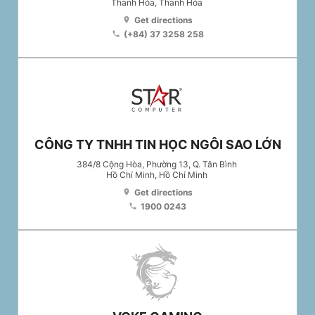
Thanh Hóa
, Thanh Hóa
Get directions
location_on
(+84) 37 3258 258
phone
CÔNG TY TNHH TIN HỌC NGÔI SAO LỚN
384/8 Cộng Hòa, Phường 13, Q. Tân Bình
Hồ Chí Minh
, Hồ Chí Minh
Get directions
location_on
1900 0243
phone