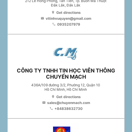
212 Lê Hồng Phong, Tân Tiến, Tp. Buôn Ma Thuột
Đắk Lắk
, Đắk Lắk
Get directions
location_on
vitinhvuquyen@gmail.com
email
0935207979
phone
CÔNG TY TNHH TIN HỌC VIỄN THÔNG
CHUYỂN MẠCH
436A/109 đường 3/2, Phường 12, Quận 10
Hồ Chí Minh
, Hồ Chí Minh
Get directions
location_on
sales@chuyenmach.com
email
+84838632730
phone