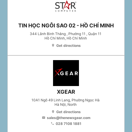
TIN HỌC NGÔI SAO 02 - HỒ CHÍ MINH
344 Lãnh Binh Thăng , Phường 11 , Quận 11
Hồ Chí Minh
, Hồ Chí Minh
Get directions
location_on
XGEAR
10A1 Ngõ 49 Linh Lang, Phường Ngọc Hà
Hà Nội
, North
Get directions
location_on
sales@thenewxgear.com
email
028 7108 1881
phone