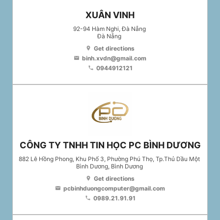
XUÂN VINH
92-94 Hàm Nghi, Đà Nẵng
Đà Nẵng
Get directions
location_on
binh.xvdn@gmail.com
email
0944912121
phone
CÔNG TY TNHH TIN HỌC PC BÌNH DƯƠNG
882 Lê Hồng Phong, Khu Phố 3, Phường Phú Thọ, Tp.Thủ Dầu Một
Bình Dương
, Bình Dương
Get directions
location_on
pcbinhduongcomputer@gmail.com
email
0989.21.91.91
phone