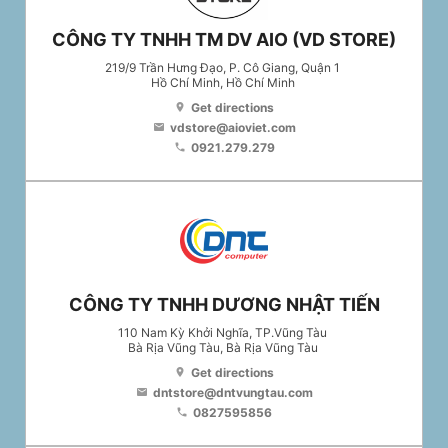
CÔNG TY TNHH TM DV AIO (VD STORE)
219/9 Trần Hưng Đạo, P. Cô Giang, Quận 1
Hồ Chí Minh
, Hồ Chí Minh
Get directions
location_on
vdstore@aioviet.com
email
0921.279.279
phone
CÔNG TY TNHH DƯƠNG NHẬT TIẾN
110 Nam Kỳ Khởi Nghĩa, TP.Vũng Tàu
Bà Rịa Vũng Tàu
, Bà Rịa Vũng Tàu
Get directions
location_on
dntstore@dntvungtau.com
email
0827595856
phone