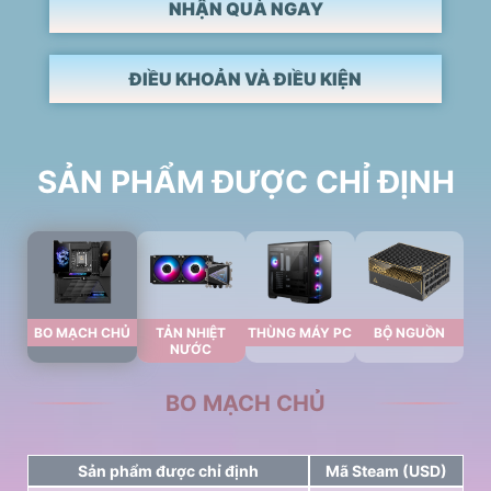
NHẬN QUÀ NGAY
ĐIỀU KHOẢN VÀ ĐIỀU KIỆN
SẢN PHẨM ĐƯỢC CHỈ ĐỊNH
BO MẠCH CHỦ
TẢN NHIỆT
THÙNG MÁY PC
BỘ NGUỒN
NƯỚC
BO MẠCH CHỦ
Sản phẩm được chỉ định
Mã Steam (USD)