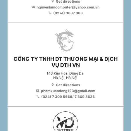
Get directions
location_on
nguyenlamcomputer@yahoo.com.vn
email
(0274) 3837 388
phone
CÔNG TY TNHH DT THƯƠNG MẠI & DỊCH
VỤ DTH VN
143 Kim Hoa, Đống Đa
Hà Nội
, Hà Nội
Get directions
location_on
phamxuandong123@gmail.com
email
(024) 7 309 5666/ 7 309 8833
phone