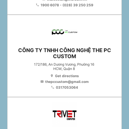
1900 6078 - (028) 39 250 259
phone
CÔNG TY TNHH CÔNG NGHỆ THE PC
CUSTOM
172/186, An Dương Vương, Phường 16
HCM
, Quận 8
Get directions
location_on
thepccustom@gmail.com
email
0317053064
phone