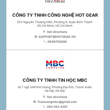
CÔNG TY TNHH CÔNG NGHỆ HOT GEAR
203 Nguyễn Thượng Hiền, Phường 6, Quận Bình Thạnh
Hồ Chí Minh
, Hồ Chí Minh
Get directions
location_on
SUPPORT@HOTGEAR.VN
email
0946700006
phone
CÔNG TY TNHH TIN HỌC MBC
số 7 ngõ 348 Kim Giang, Phường Đại Kim, Thanh Xuân
Hà Nội
, Hà Nội
Get directions
location_on
Trancuongmbc@gmail.com
email
094 393 4391
phone