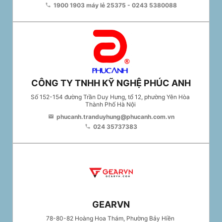
1900 1903 máy lẻ 25375 - 0243 5380088
phone
CÔNG TY TNHH KỸ NGHỆ PHÚC ANH
Số 152-154 đường Trần Duy Hưng, tổ 12, phường Yên Hòa
Thành Phố Hà Nội
phucanh.tranduyhung@phucanh.com.vn
email
024 35737383
phone
GEARVN
78-80-82 Hoàng Hoa Thám, Phường Bảy Hiền