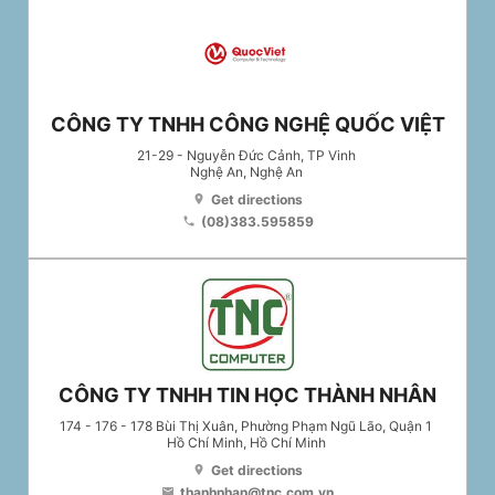
CÔNG TY TNHH CÔNG NGHỆ QUỐC VIỆT
21-29 - Nguyễn Đức Cảnh, TP Vinh
Nghệ An
, Nghệ An
Get directions
location_on
(08)383.595859
phone
CÔNG TY TNHH TIN HỌC THÀNH NHÂN
174 - 176 - 178 Bùi Thị Xuân, Phường Phạm Ngũ Lão, Quận 1
Hồ Chí Minh
, Hồ Chí Minh
Get directions
location_on
thanhnhan@tnc.com.vn
email