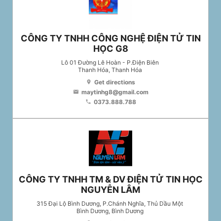
CÔNG TY TNHH CÔNG NGHỆ ĐIỆN TỬ TIN
HỌC G8
Lô 01 Đường Lê Hoàn - P.Điện Biên
Thanh Hóa
, Thanh Hóa
Get directions
location_on
maytinhg8@gmail.com
email
0373.888.788
phone
CÔNG TY TNHH TM & DV ĐIỆN TỬ TIN HỌC
NGUYỄN LÂM
315 Đại Lộ Bình Dương, P.Chánh Nghĩa, Thủ Dầu Một
Bình Dương
, Bình Dương