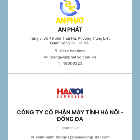
AN PHÁT
Tầng 5, Số 49 phố Thái Hà, Phường Trung Liệt
Quận Đống Đa
, Hà Nội
Get directions
location_on
Giang@anphatpc.com.vn
email
19000323
phone
CÔNG TY CỔ PHẦN MÁY TÍNH HÀ NỘI -
ĐỐNG ĐA
hacom.vn
kinhdoanh.dongda@hanoicomputer.com
email