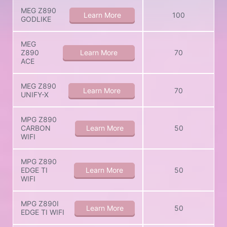
MEG Z890
Learn More
100
GODLIKE
MEG
Z890
Learn More
70
ACE
MEG Z890
Learn More
70
UNIFY-X
MPG Z890
CARBON
Learn More
50
WIFI
MPG Z890
EDGE TI
Learn More
50
WIFI
MPG Z890I
Learn More
50
EDGE TI WIFI