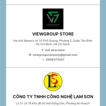
VIEWGROUP STORE
tòa nhà Waseco số 10 Phổ Quang, Phường 2, Quận Tân Bình
Hồ Chí Minh
, Hồ Chí Minh
Get directions
location_on
viewgroupcompany@gmail.com
email
0906373007
phone
CÔNG TY TNHH CÔNG NGHỆ LAM SƠN
Lô 31 LK 18 Khu đô thị mới Đông Sơn, Phường An Hoạch