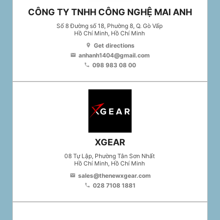
CÔNG TY TNHH CÔNG NGHỆ MAI ANH
Số 8 Đường số 18, Phường 8, Q. Gò Vấp
Hồ Chí Minh
, Hồ Chí Minh
Get directions
location_on
anhanh1404@gmail.com
email
098 983 08 00
phone
XGEAR
08 Tự Lập, Phường Tân Sơn Nhất
Hồ Chí Minh
, Hồ Chí Minh
sales@thenewxgear.com
email
028 7108 1881
phone