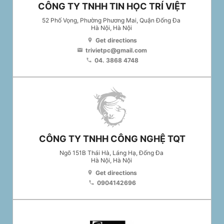
CÔNG TY TNHH TIN HỌC TRÍ VIỆT
52 Phố Vọng, Phường Phương Mai, Quận Đống Đa
Hà Nội
, Hà Nội
Get directions
location_on
trivietpc@gmail.com
email
04. 3868 4748
phone
CÔNG TY TNHH CÔNG NGHỆ TQT
Ngõ 151B Thái Hà, Láng Hạ, Đống Đa
Hà Nội
, Hà Nội
Get directions
location_on
0904142696
phone