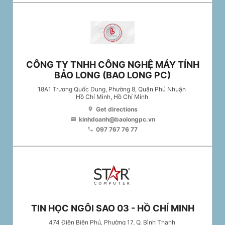
CÔNG TY TNHH CÔNG NGHỆ MÁY TÍNH
BẢO LONG (BAO LONG PC)
18A1 Trương Quốc Dung, Phường 8, Quận Phú Nhuận
Hồ Chí Minh
, Hồ Chí Minh
Get directions
location_on
kinhdoanh@baolongpc.vn
email
097 767 76 77
phone
TIN HỌC NGÔI SAO 03 - HỒ CHÍ MINH
474 Điện Biên Phủ, Phường 17, Q. Bình Thạnh