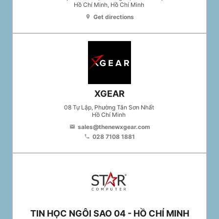
Hồ Chí Minh
, Hồ Chí Minh
Get directions
location_on
XGEAR
08 Tự Lập, Phường Tân Sơn Nhất
Hồ Chí Minh
sales@thenewxgear.com
email
028 7108 1881
phone
TIN HỌC NGÔI SAO 04 - HỒ CHÍ MINH