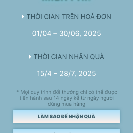
THỜI GIAN TRÊN HOÁ ĐƠN
01/04 – 30/06, 2025
THỜI GIAN NHẬN QUÀ
15/4 – 28/7, 2025
* Mọi quy trình đổi thưởng chỉ có thể được
tiến hành sau 14 ngày kể từ ngày người
dùng mua hàng
LÀM SAO ĐỂ NHẬN QUÀ