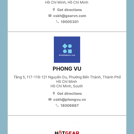
Hồ Chí Minh
, Hồ Chí Minh
Get directions
location_on
cskh@gearvn.com
email
19005301
phone
PHONG VU
Tầng 5, 117-119-121 Nguyễn Du, Phường Bến Thành, Thành Phố
Hồ Chí Minh
Hồ Chí Minh
, South
Get directions
location_on
cskh@phongvu.vn
email
18006867
phone