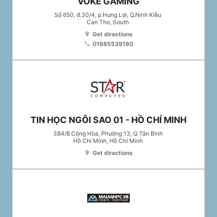
VOKE GAMING
Số 650, đ.30/4, p.Hưng Lợi, Q.Ninh Kiều
Can Tho
, South
Get directions
location_on
01685539180
phone
TIN HỌC NGÔI SAO 01 - HỒ CHÍ MINH
384/8 Cộng Hòa, Phường 13, Q Tân Bình
Hồ Chí Minh
, Hồ Chí Minh
Get directions
location_on