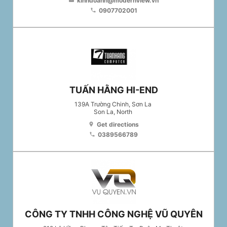
kinhdoanh@modernview.vn
email
0907702001
phone
TUẤN HẰNG HI-END
139A Trường Chinh, Sơn La
Son La
, North
Get directions
location_on
0389566789
phone
CÔNG TY TNHH CÔNG NGHỆ VŨ QUYÊN