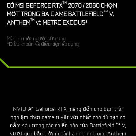
TM
CÓ MSI GEFORCE RTX
2070 / 2060 CHỌN
TM
MỘT TRONG BA GAME BATTLEFIELD
V,
TM
ANTHEM
và METRO EXODUS*
Mã cho một người sử dụng.
*Điều khoản và điều kiện áp dụng.
NVIDIA® GeForce RTX mang đến cho bạn trải
nghiệm chơi game tuyệt vời nhất cho dù bạn có
nằm sâu trong các chiến hào của Battlefield ™ V,
vượt qua bầu trời ngoài hành tinh trong Anthem