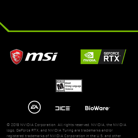
© 2019 NVIDIA Corporation. All rights reserved. NVIDIA, the NVIDIA
logo, GeForce RTX, and NVIDIA Turing are trademarks and/or
registered trademarks of NVIDIA Corporation in the U.S. and other