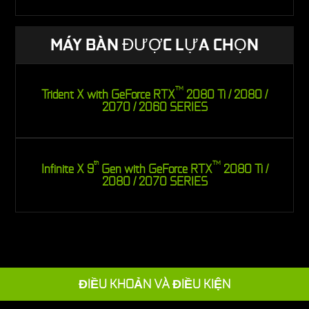
MÁY BÀN ĐƯỢC LỰA CHỌN
TM
Trident X with GeForce RTX
2080 Ti / 2080 /
2070 / 2060 SERIES
th
TM
Infinite X 9
Gen with GeForce RTX
2080 Ti /
2080 / 2070 SERIES
ĐIỀU KHOẢN VÀ ĐIỀU KIỆN