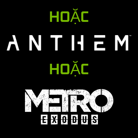
HOẶC
HOẶC