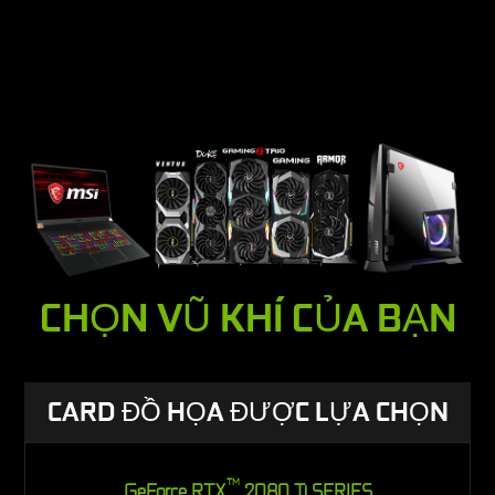
CHỌN VŨ KHÍ CỦA BẠN
CARD ĐỒ HỌA ĐƯỢC LỰA CHỌN
TM
GeForce RTX
2080 Ti SERIES