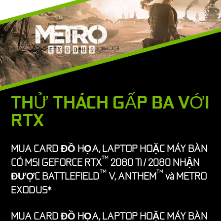
THỬ THÁCH GẤP BA VỚI
RTX
MUA CARD ĐỒ HỌA, LAPTOP HOẶC MÁY BÀN
TM
CÓ MSI GEFORCE RTX
2080 Ti / 2080 NHẬN
TM
TM
ĐƯỢC BATTLEFIELD
V, ANTHEM
và METRO
EXODUS*
MUA CARD ĐỒ HỌA, LAPTOP HOẶC MÁY BÀN