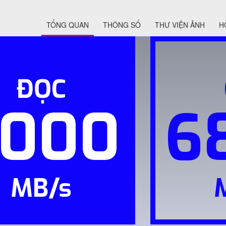
TỔNG QUAN
THÔNG SỐ
THƯ VIỆN ẢNH
H
ĐỌC
7000
6
MB/s