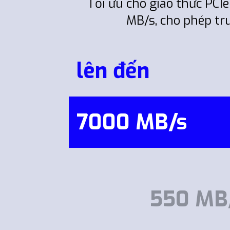
Tối ưu cho giao thức PC
MB/s, cho phép tr
lên đến
7000 MB/s
550 MB