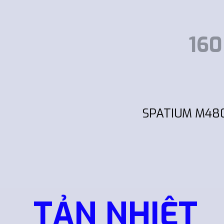
160
SPATIUM M480 
TẢN NHIỆT