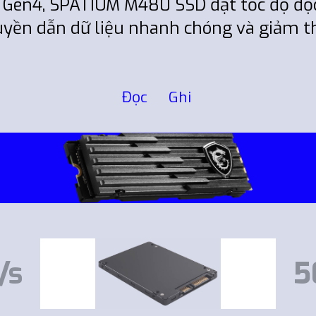
Ie Gen4, SPATIUM M480 SSD đạt tốc độ đ
uyền dẫn dữ liệu nhanh chóng và giảm t
Đọc
Ghi
/s
5