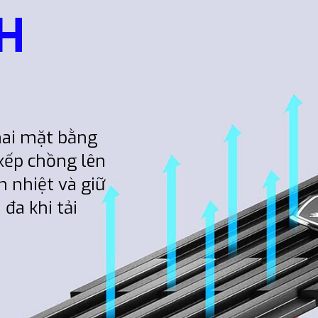
H
hai mặt bằng
xếp chồng lên
 nhiệt và giữ
đa khi tải