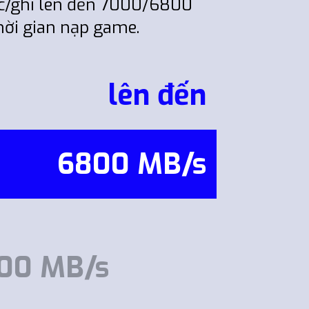
ọc/ghi lên đến 7000/6800
hời gian nạp game.
lên đến
6800 MB/s
00 MB/s