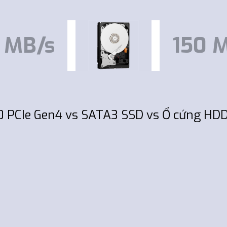
 MB/s
150 
PCIe Gen4 vs SATA3 SSD vs Ổ cứng HD