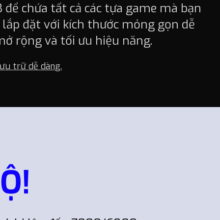
B để chứa tất cả các tựa game mà bạn
lắp đặt với kích thước mỏng gọn dễ
mở rộng và tối ưu hiệu năng.
ưu trữ dễ dàng.
Ộ!