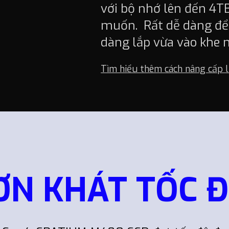
với bộ nhớ lên đến 4T
muốn. Rất dễ dàng để 
dàng lắp vừa vào khe 
Tìm hiểu thêm cách nâng cấp l
ƠN KHÁT TỐC Đ