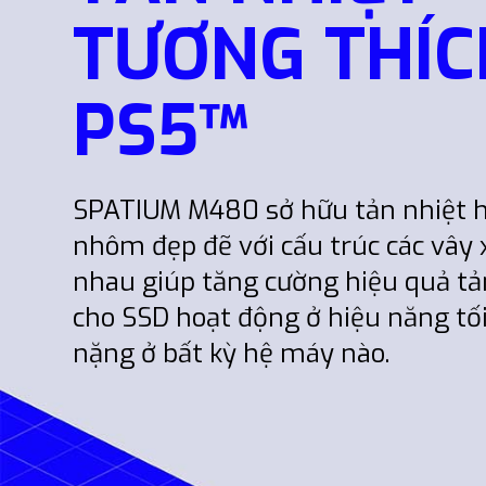
TƯƠNG THÍC
PS5™
SPATIUM M480 sở hữu tản nhiệt 
nhôm đẹp đẽ với cấu trúc các vây 
nhau giúp tăng cường hiệu quả tản
cho SSD hoạt động ở hiệu năng tối 
nặng ở bất kỳ hệ máy nào.