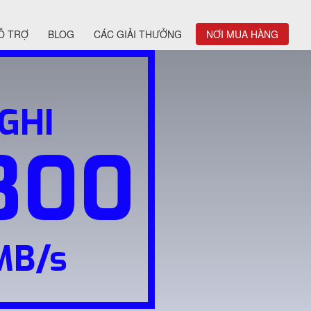
Ỗ TRỢ
BLOG
CÁC GIẢI THƯỞNG
NƠI MUA HÀNG
GHI
800
MB/s