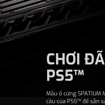
CHƠI Đ
PS5™
Mẫu ổ cứng SPATIUM M
cầu của PS5™ để sẵn 