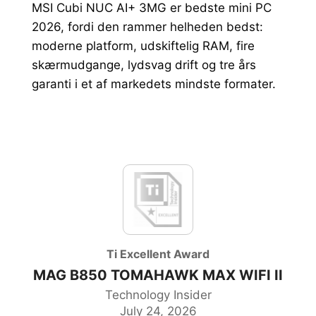
MSI Cubi NUC AI+ 3MG er bedste mini PC
2026, fordi den rammer helheden bedst:
MONITOR
moderne platform, udskiftelig RAM, fire
GAMING GEAR
skærmudgange, lydsvag drift og tre års
garanti i et af markedets mindste formater.
PC CASE
HANDHELD PCS
Ti Excellent Award
MAG B850 TOMAHAWK MAX WIFI II
Technology Insider
July 24, 2026