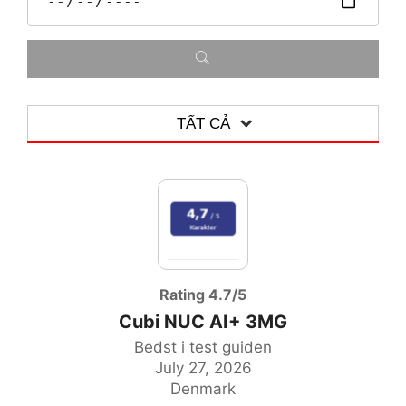
TẤT CẢ
TẤT CẢ
MOTHERBOARD
GRAPHICS CARD
NOTEBOOK
Rating 4.7/5
Cubi NUC AI+ 3MG
ALL-IN-ONE-PC
Bedst i test guiden
ACCESSORIES
July 27, 2026
Denmark
DESKTOP