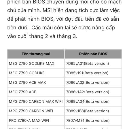
phiên bản BIOS chuyên dụng mới cho bo mạch
chủ của mình. MSI hiện đang tích cực làm việc
để phát hành BIOS, với đợt đầu tiên đã có sẵn
bên dưới. Các mẫu còn lại sẽ được nâng cấp
vào cuối tháng 2 và tháng 3.
Tên thương mại
Phiên bản BIOS
MEG Z790 GODLIKE MAX
7D85vA31(Beta version)
MEG Z790 GODLIKE
7D85v191(Beta version)
MEG Z790 ACE MAX
7D86vA32(Beta version)
MEG Z790 ACE
7D86v1A2(Beta version)
MPG Z790 CARBON MAX WIFI
7D89vA34(Beta version)
MPG Z790 CARBON WIFI
7D89v1B3(Beta version)
PRO Z790-A MAX WIFI
7E07vM31(Beta version)