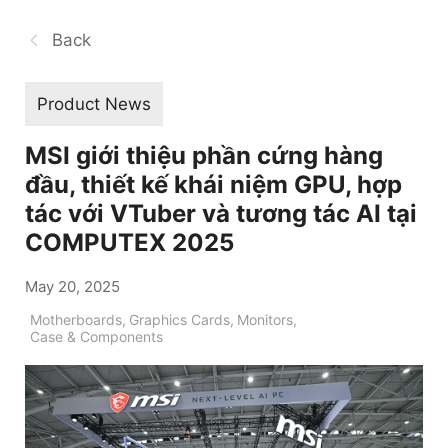
Back
Product News
MSI giới thiệu phần cứng hàng
đầu, thiết kế khái niệm GPU, hợp
tác với VTuber và tương tác AI tại
COMPUTEX 2025
May 20, 2025
Motherboards
,
Graphics Cards
,
Monitors
,
Case & Components