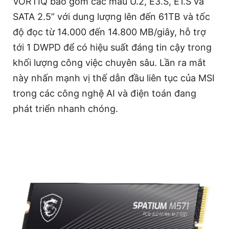
VORTIQ bao gồm các mẫu U.2, E3.S, E1.S và
SATA 2.5” với dung lượng lên đến 61TB và tốc
độ đọc từ 14.000 đến 14.800 MB/giây, hỗ trợ
tới 1 DWPD để có hiệu suất đáng tin cậy trong
khối lượng công việc chuyên sâu. Lần ra mắt
này nhấn mạnh vị thế dẫn đầu liên tục của MSI
trong các công nghệ AI và điện toán đang
phát triển nhanh chóng.