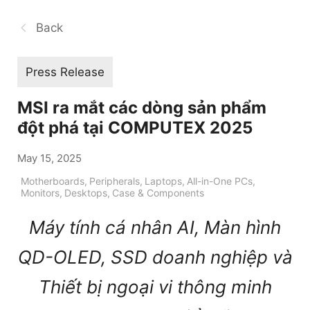
Back
Press Release
MSI ra mắt các dòng sản phẩm
đột phá tại COMPUTEX 2025
May 15, 2025
Motherboards
,
Peripherals
,
Laptops
,
All-in-One PCs
,
Monitors
,
Desktops
,
Case & Components
Máy tính cá nhân AI, Màn hình
QD-OLED, SSD doanh nghiệp và
Thiết bị ngoại vi thông minh