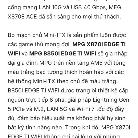
cổng mạng LAN 10G và USB 40 Gbps, MEG
X870E ACE đã sẵn sàng cho mọi thử thách.
Bo mạch chủ Mini-ITX là sản phẩm luôn được
các game thủ mong đợi.
MPG X870I EDGE TI
WIFI
và
MPG B850I EDGE TI WIFI
sẽ gia nhập
đại gia đình MPG trên nền tảng AM5 với tông
màu trắng bạc tương thích hoàn hảo với các
hệ thống Mini-ITX theo chủ đề màu trắng.
B850I EDGE TI WIFI được trang bị thiết kế cấp
nguồn trực tiếp 8 pha, giải pháp Lightning Gen
5 PCIe và M.2, LAN 5G và Wi-Fi 7 tốc độ đầy
đủ, đảm bảo hiệu suất mà không phải hy sinh
bất kỳ tính năng nào. Trong khi đó, MPG X870I
EDGE TI WIFI không chỉ hài lòng với những