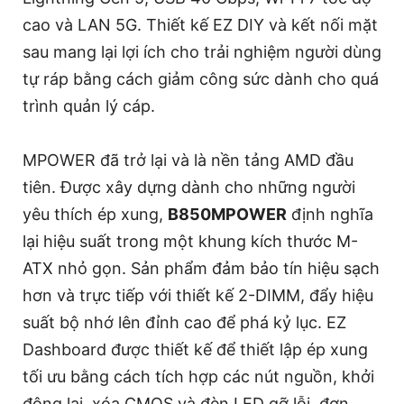
cao và LAN 5G. Thiết kế EZ DIY và kết nối mặt
sau mang lại lợi ích cho trải nghiệm người dùng
tự ráp bằng cách giảm công sức dành cho quá
trình quản lý cáp.
MPOWER đã trở lại và là nền tảng AMD đầu
tiên. Được xây dựng dành cho những người
yêu thích ép xung,
B850MPOWER
định nghĩa
lại hiệu suất trong một khung kích thước M-
ATX nhỏ gọn. Sản phẩm đảm bảo tín hiệu sạch
hơn và trực tiếp với thiết kế 2-DIMM, đẩy hiệu
suất bộ nhớ lên đỉnh cao để phá kỷ lục. EZ
Dashboard được thiết kế để thiết lập ép xung
tối ưu bằng cách tích hợp các nút nguồn, khởi
động lại, xóa CMOS và đèn LED gỡ lỗi, đơn