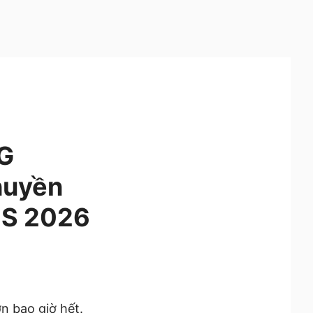
2G
huyền
CES 2026
n bao giờ hết.