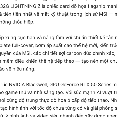
32G LIGHTNING Z là chiếc card đồ họa flagship mạn
và tiên tiến nhất về mặt kỹ thuật trong lịch sử MSI —
hông thỏa hiệp.
ép xung cực hạn và nâng tầm với chuẩn thiết kế tản 
late full-cover, bơm áp suất cao thế hệ mới, kiến trú
uyền của MSI, các chi tiết sợi carbon đúc chính xác, h
ần mềm điều khiển thế hệ tiếp theo — tạo nên một c
ảo về hiệu năng.
 trúc NVIDIA Blackwell, GPU GeForce RTX 50 Series
o game thủ và nhà sáng tạo. Với sức mạnh AI vượt tr
mới cùng độ trung thực đồ họa ở cấp độ tiếp theo. Nh
 tạo hình ảnh với tốc độ chưa từng có và giải phóng 
xử lý hình ảnh và video siêu nhanh đến xây dựng age