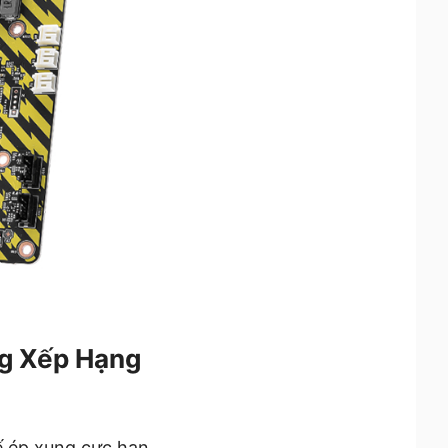
g Xếp Hạng
ế ép xung cực hạn