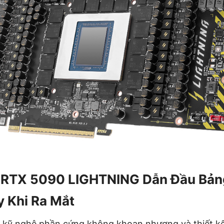
 RTX 5090 LIGHTNING Dẫn Đầu Bản
 Khi Ra Mắt
 kỹ nghệ phần cứng không khoan nhượng và thiết k