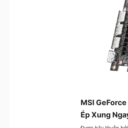
MSI GeForce
Ép Xung Ngay
Được hậu thuẫn bởi