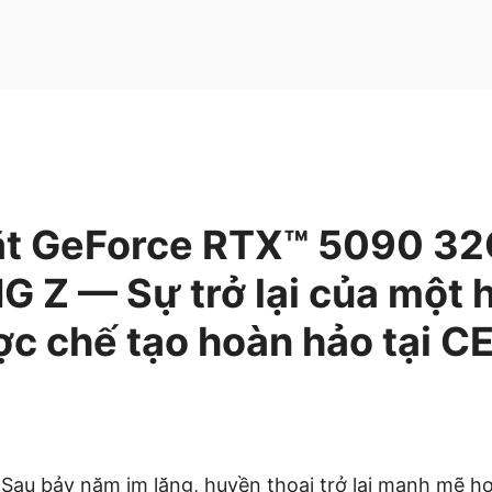
ắt GeForce RTX™ 5090 3
G Z — Sự trở lại của một 
ợc chế tạo hoàn hảo tại 
 Sau bảy năm im lặng, huyền thoại trở lại mạnh mẽ hơ