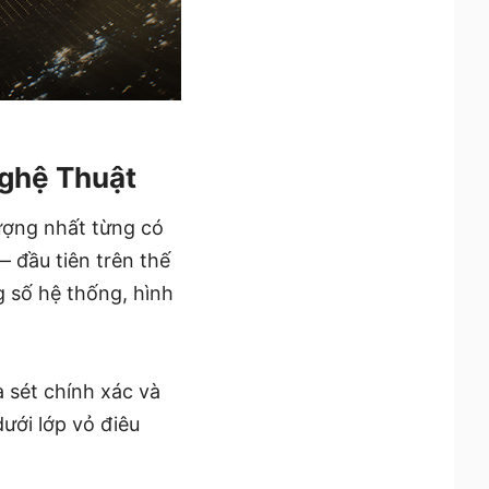
Nghệ Thuật
ượng nhất từng có
— đầu tiên trên thế
g số hệ thống, hình
a sét chính xác và
dưới lớp vỏ điêu