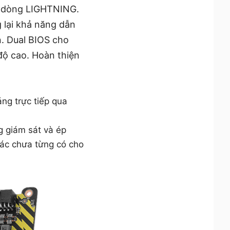
o dòng LIGHTNING.
 lại khả năng dẫn
n. Dual BIOS cho
độ cao. Hoàn thiện
áng trực tiếp qua
 giám sát và ép
 xác chưa từng có cho