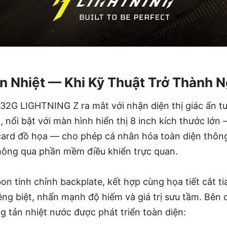
ản Nhiệt — Khi Kỹ Thuật Trở Thành 
2G LIGHTNING Z ra mắt với nhận diện thị giác ấn t
nổi bật với màn hình hiển thị 8 inch kích thước lớn 
n card đồ họa — cho phép cá nhân hóa toàn diện thôn
hông qua phần mềm điều khiển trực quan.
bon tinh chỉnh backplate, kết hợp cùng họa tiết cắt ti
êng biệt, nhấn mạnh độ hiếm và giá trị sưu tầm. Bên 
g tản nhiệt nước được phát triển toàn diện: