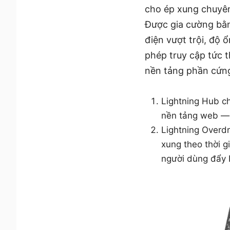
cho ép xung chuyê
Được gia cường bằn
điện vượt trội, độ 
phép truy cập tức 
nền tảng phần cứng 
Lightning Hub ch
nền tảng web —
Lightning Overd
xung theo thời g
người dùng đẩy 