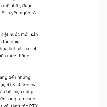
h mẽ nhất, được
 một tuyên ngôn rõ
nhiệt nước mới, sản
c tản nhiệt
ọa tiết cắt tia sét
huẩn mực thống
 mang đến những
ội, RTX 50 Series
ân bội hiệu năng
sức sáng tạo cùng
nt với tăng tốc RTX