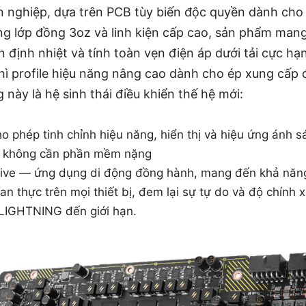
n nghiệp, dựa trên PCB tùy biến độc quyền dành ch
g lớp đồng 3oz và linh kiện cấp cao, sản phẩm mang
ổn định nhiệt và tính toàn vẹn điện áp dưới tải cực hạ
thì profile hiệu năng nâng cao dành cho ép xung cấp 
này là hệ sinh thái điều khiển thế hệ mới:
o phép tinh chỉnh hiệu năng, hiển thị và hiệu ứng ánh s
 không cần phần mềm nặng
rive — ứng dụng di động đồng hành, mang đến khả năng
ian thực trên mọi thiết bị, đem lại sự tự do và độ chính
LIGHTNING đến giới hạn.