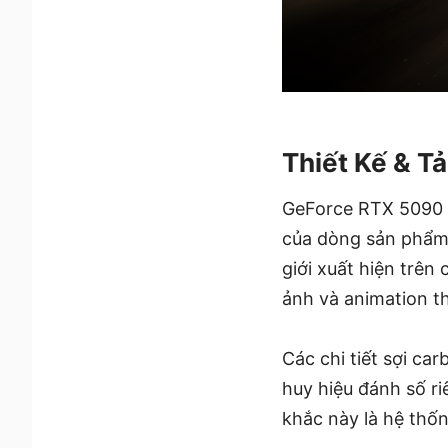
Thiết Kế & T
GeForce RTX 5090 3
của dòng sản phẩm, 
giới xuất hiện trê
ảnh và animation t
Các chi tiết sợi car
huy hiệu đánh số ri
khắc này là hệ thốn