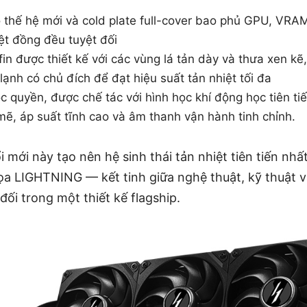
 thế hệ mới và cold plate full-cover bao phủ GPU, V
ệt đồng đều tuyệt đối
fin được thiết kế với các vùng lá tản dày và thưa xen kẽ
 lạnh có chủ đích để đạt hiệu suất tản nhiệt tối đa
c quyền, được chế tác với hình học khí động học tiên t
ẽ, áp suất tĩnh cao và âm thanh vận hành tinh chỉnh.
mới này tạo nên hệ sinh thái tản nhiệt tiên tiến nhấ
họa LIGHTNING — kết tinh giữa nghệ thuật, kỹ thuật 
đối trong một thiết kế flagship.