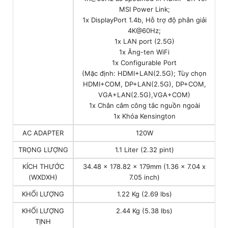
MSI Power Link;
1x DisplayPort 1.4b, Hỗ trợ độ phân giải
4K@60Hz;
1x LAN port (2.5G)
1x Ăng-ten WiFi
1x Configurable Port
(Mặc định: HDMI+LAN(2.5G); Tùy chọn
HDMI+COM, DP+LAN(2.5G), DP+COM,
VGA+LAN(2.5G),VGA+COM)
1x Chân cắm công tắc nguồn ngoài
1x Khóa Kensington
AC ADAPTER
120W
TRỌNG LƯỢNG
1.1 Liter (2.32 pint)
KÍCH THƯỚC
34.48 x 178.82 x 179mm (1.36 x 7.04 x
(WXDXH)
7.05 inch)
KHỐI LƯỢNG
1.22 Kg (2.69 lbs)
KHỐI LƯỢNG
2.44 Kg (5.38 lbs)
TỊNH