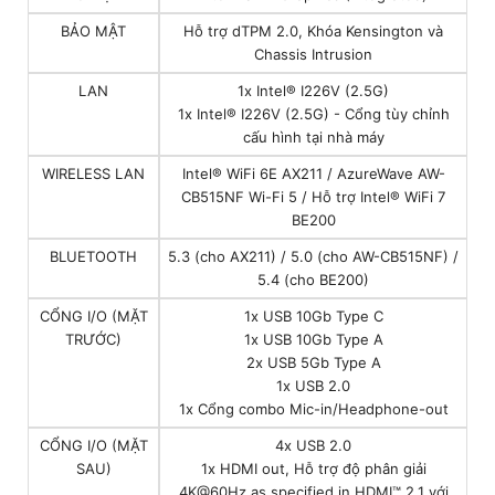
BẢO MẬT
Hỗ trợ dTPM 2.0, Khóa Kensington và
Chassis Intrusion
LAN
1x Intel® I226V (2.5G)
1x Intel® I226V (2.5G) - Cổng tùy chỉnh
cấu hình tại nhà máy
WIRELESS LAN
Intel® WiFi 6E AX211 / AzureWave AW-
CB515NF Wi-Fi 5 / Hỗ trợ Intel® WiFi 7
BE200
BLUETOOTH
5.3 (cho AX211) / 5.0 (cho AW-CB515NF) /
5.4 (cho BE200)
CỔNG I/O (MẶT
1x USB 10Gb Type C
TRƯỚC)
1x USB 10Gb Type A
2x USB 5Gb Type A
1x USB 2.0
1x Cổng combo Mic-in/Headphone-out
CỔNG I/O (MẶT
4x USB 2.0
SAU)
1x HDMI out, Hỗ trợ độ phân giải
4K@60Hz as specified in HDMI™ 2.1 với