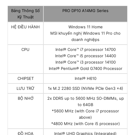
Bảng Thông Số
PRO DP10 A14MG Series
Kỹ Thuật
HỆ ĐIỀU HÀNH
Windows 11 Home
MSI khuyến nghị Windows 11 Pro cho
doanh nghiệps
CPU
Intel® Core™ i7 processor 14700
Intel® Core™ i5 processor 14400
Intel® Core™ i3 processor 14100
Intel® Pentium® Gold G7400 Processor
CHIPSET
Intel® H610
LƯU TRỮ
1x M.2 2280 SSD (NVMe PCIe Gen3 x4)
BỘ NHỚ
2x DDR5 up to 5600 MHz SO-DIMMs, up
to 64GB
*5600 MHz (with Core i7 processor
above)
*4800 MHz (with Core i5 processor)
ĐỒ HỌA
Intel® UHD Graphics (Integrated)