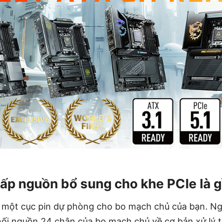
ấp nguồn bổ sung cho khe PCIe là g
 một cục pin dự phòng cho bo mạch chủ của bạn. Ng
nối nguồn 24 chân của bo mạch chủ về cơ bản xử lý t