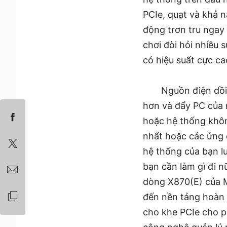
PCIe, quạt và khả 
động trơn tru ngay 
chơi đòi hỏi nhiều 
có hiệu suất cực ca
Nguồn điện dồi
hơn và đẩy PC của m
hoặc hệ thống khôn
nhất hoặc các ứng 
hệ thống của bạn lu
bạn cần làm gì đi 
dòng X870(E) của M
đến nền tảng hoàn 
cho khe PCIe cho p