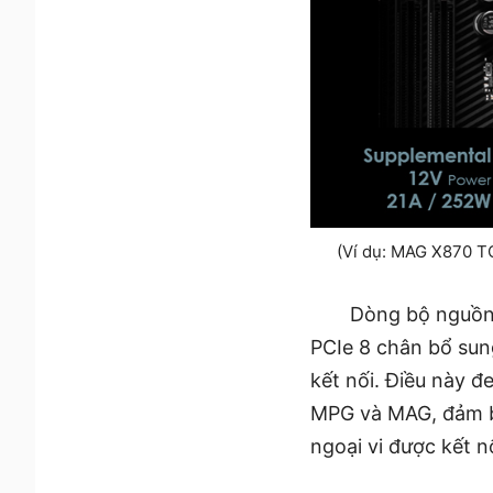
(Ví dụ: MAG X870 
Dòng bộ nguồn 
PCIe 8 chân bổ sun
kết nối. Điều này 
MPG và MAG, đảm bả
ngoại vi được kết nố