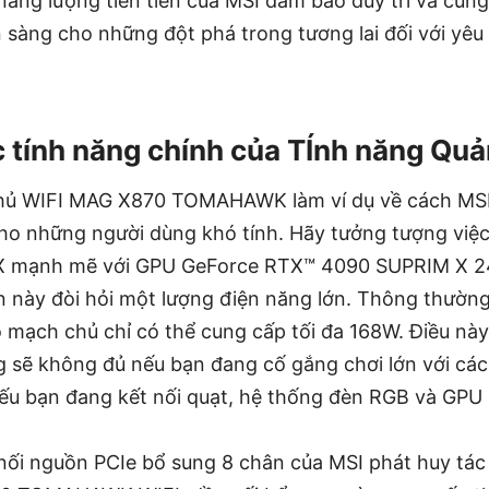
năng lượng tiên tiến của MSI đảm bảo duy trì và cun
n sàng cho những đột phá trong tương lai đối với yêu
c tính năng chính của TÍnh năng Quản
hủ WIFI MAG X870 TOMAHAWK làm ví dụ về cách MSI
cho những người dùng khó tính. Hãy tưởng tượng việc
mạnh mẽ với GPU GeForce RTX™ 4090 SUPRIM X 24G
iện này đòi hỏi một lượng điện năng lớn. Thông thườn
 mạch chủ chỉ có thể cung cấp tối đa 168W. Điều này
 sẽ không đủ nếu bạn đang cố gắng chơi lớn với các 
nếu bạn đang kết nối quạt, hệ thống đèn RGB và GP
 nối nguồn PCIe bổ sung 8 chân của MSI phát huy tác