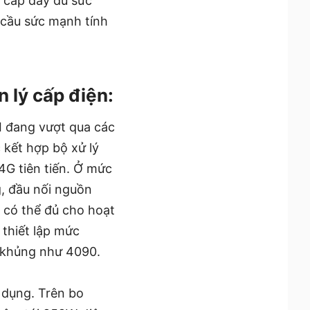
g cấp đầy đủ sức
 cầu sức mạnh tính
 lý cấp điện:
 đang vượt qua các
 kết hợp bộ xử lý
 tiên tiến. Ở mức
g, đầu nối nguồn
 có thể đủ cho hoạt
thiết lập mức
U khủng như 4090.
 dụng. Trên bo