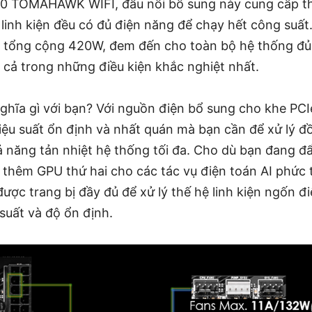
 TOMAHAWK WIFI, đầu nối bổ sung này cung cấp t
linh kiện đều có đủ điện năng để chạy hết công suất
 tổng cộng 420W, đem đến cho toàn bộ hệ thống đủ
 cả trong những điều kiện khắc nghiệt nhất.
nghĩa gì với bạn? Với nguồn điện bổ sung cho khe PC
ệu suất ổn định và nhất quán mà bạn cần để xử lý đồ
 năng tản nhiệt hệ thống tối đa. Cho dù bạn đang 
y thêm GPU thứ hai cho các tác vụ điện toán AI phức
ợc trang bị đầy đủ để xử lý thế hệ linh kiện ngốn đi
 suất và độ ổn định.