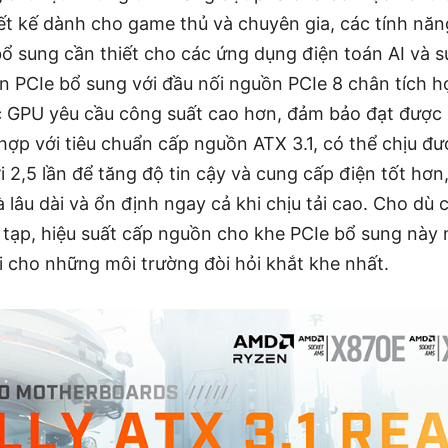
ết kế dành cho game thủ và chuyên gia, các tính năng
bổ sung cần thiết cho các ứng dụng điện toán AI và 
 PCIe bổ sung với đầu nối nguồn PCIe 8 chân tích 
 GPU yêu cầu công suất cao hơn, đảm bảo đạt được h
 hợp với tiêu chuẩn cấp nguồn ATX 3.1, có thể chịu 
ới 2,5 lần để tăng độ tin cậy và cung cấp điện tốt hơ
à lâu dài và ổn định ngay cả khi chịu tải cao. Cho dù
tạp, hiệu suất cấp nguồn cho khe PCIe bổ sung này m
i cho những môi trường đòi hỏi khắt khe nhất.