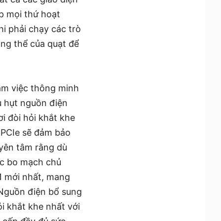
p mọi thứ hoạt
hi phải chạy các trò
ổng thể của quạt để
làm việc thông minh
u hụt nguồn điện
i đòi hỏi khắt khe
 PCIe sẽ đảm bảo
 yên tâm rằng dù
ác bo mạch chủ
.1 mới nhất, mang
 Nguồn điện bổ sung
i khắt khe nhất với