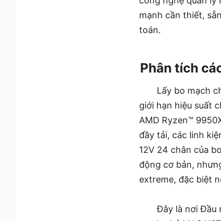
công nghệ quản lý 
mạnh cần thiết, sẵ
toán.
Phân tích cá
Lấy bo mạch c
giới hạn hiệu suất 
AMD Ryzen™ 9950X 
đầy tải, các linh k
12V 24 chân của bo
động cơ bản, nhưng
extreme, đặc biệt 
Đây là nơi Đầu