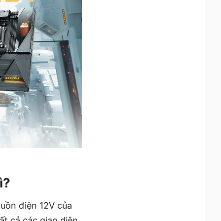
ì?
uồn điện 12V của
ất cả các giao diện