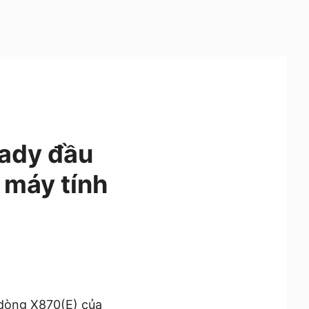
eady đầu
o máy tính
 dòng X870(E) của