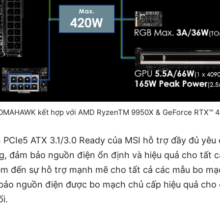
TOMAHAWK kết hợp với AMD RyzenTM 9950X & GeForce RTX™ 
PCIe5 ATX 3.1/3.0 Ready của MSI hỗ trợ đầy đủ yêu
g, đảm bảo nguồn điện ổn định và hiệu quả cho tất cả
đem đến sự hỗ trợ mạnh mẽ cho tất cả các mẫu bo m
o nguồn điện được bo mạch chủ cấp hiệu quả cho cá
i.