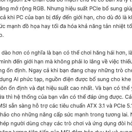
năng mở rộng RGB. Nhưng hiệu suất PCIe bổ sung giú
cả khi PC của bạn bị đẩy đến giới hạn, cho dù đó là k
sức mạnh đồ họa hay tối đa hóa khả năng tản nhiệt t
o.
 dào hơn có nghĩa là bạn có thể chơi hăng hái hơn, 
ình đến giới hạn mà không phải lo lắng về việc thiế
g ổn định. Ngay cả khi bạn đang chạy những trò chơ
dụng AI phức tạp, nguồn điện được bổ sung cho khe
ôn ổn định và đạt hiệu suất cao nhất. Và bạn có thể
nữa thì hệ thống của bạn vẫn có thể đáp ứng được. C
SI sẵn sàng hỗ trợ các tiêu chuẩn ATX 3.1 và PCIe 5
hảo cho những nâng cấp sức mạnh trong tương lai.
hép người dùng chạy các trò chơi và ứng dụng đòi hỏ