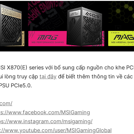
I X870(E) series với bổ sung cấp nguồn cho khe PC
ui lòng truy cập
tại đây
để biết thêm thông tin về cá
PSU PCIe5.0.
.com/
ps://www.facebook.com/MSIGaming
ps://www.instagram.com/msigaming/
s://www.youtube.com/user/MSIGamingGlobal