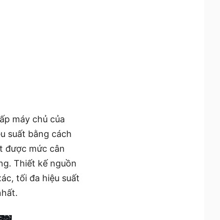
cấp máy chủ của
iệu suất bằng cách
đạt được mức cân
ng. Thiết kế nguồn
c, tối đa hiệu suất
nhất.