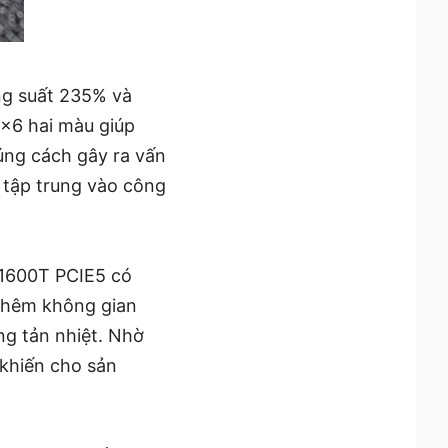
ng suất 235% và
x6 hai màu giúp
úng cách gây ra vấn
 tập trung vào công
i1600T PCIE5 có
thêm không gian
ng tản nhiệt. Nhờ
 khiến cho sản