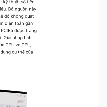
 kỹ thuật số tiên
hiểu. Bộ nguồn này
hế độ không quạt
ệm điện toán gần
 PCIE5 được trang
. Giải pháp tích
của GPU và CPU,
 dụng cụ thể của