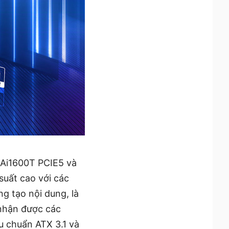
 Ai1600T PCIE5 và
suất cao với các
g tạo nội dung, là
 nhận được các
u chuẩn ATX 3.1 và