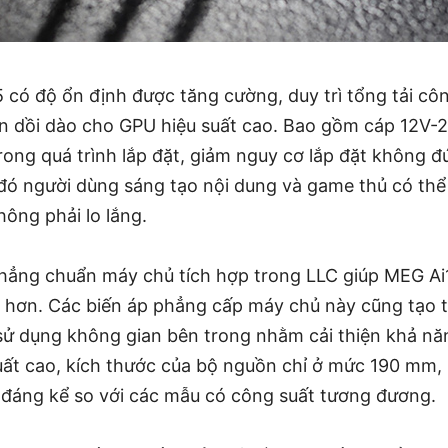
có độ ổn định được tăng cường, duy trì tổng tải cô
 dồi dào cho GPU hiệu suất cao. Bao gồm cáp 12V-2
ong quá trình lắp đặt, giảm nguy cơ lắp đặt không đ
o đó người dùng sáng tạo nội dung và game thủ có thể
ông phải lo lắng.
hẳng chuẩn máy chủ tích hợp trong LLC giúp MEG A
 hơn. Các biến áp phẳng cấp máy chủ này cũng tạo 
 sử dụng không gian bên trong nhằm cải thiện khả nă
suất cao, kích thước của bộ nguồn chỉ ở mức 190 mm,
đáng kể so với các mẫu có công suất tương đương.