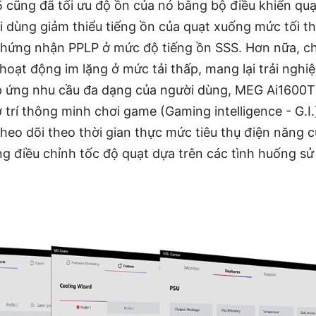
cũng đã tối ưu độ ồn của nó bằng bộ điều khiển quạt
i dùng giảm thiểu tiếng ồn của quạt xuống mức tối t
hứng nhận PPLP ở mức độ tiếng ồn SSS. Hơn nữa, c
oạt động im lặng ở mức tải thấp, mang lại trải nghi
p ứng nhu cầu đa dạng của người dùng, MEG Ai1600T
trí thông minh chơi game (Gaming intelligence - G.I.)
heo dõi theo thời gian thực mức tiêu thụ điện năng 
g điều chỉnh tốc độ quạt dựa trên các tình huống sử