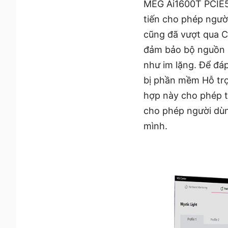
MEG Ai1600T PCIE5 
tiến cho phép ngườ
cũng đã vượt qua C
đảm bảo bộ nguồn h
như im lặng. Để đá
bị phần mềm Hỗ trợ 
hợp này cho phép t
cho phép người dùn
mình.