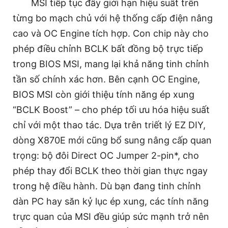
MSI tiếp tục đẩy giới hạn hiệu suất trên
từng bo mạch chủ với hệ thống cấp điện nâng
cao và OC Engine tích hợp. Con chip này cho
phép điều chỉnh BCLK bất đồng bộ trực tiếp
trong BIOS MSI, mang lại khả năng tinh chỉnh
tần số chính xác hơn. Bên cạnh OC Engine,
BIOS MSI còn giới thiệu tính năng ép xung
“BCLK Boost” – cho phép tối ưu hóa hiệu suất
chỉ với một thao tác. Dựa trên triết lý EZ DIY,
dòng X870E mới cũng bổ sung nâng cấp quan
trọng: bộ đôi Direct OC Jumper 2-pin*, cho
phép thay đổi BCLK theo thời gian thực ngay
trong hệ điều hành. Dù bạn đang tinh chỉnh
dàn PC hay săn kỷ lục ép xung, các tính năng
trực quan của MSI đều giúp sức mạnh trở nên