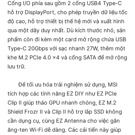
Cổng I/O phía sau gồm 2 cổng USB4 Type-C
hỗ trợ DisplayPort, cho phép truyền dữ liệu tốc
độ cao, hỗ trợ thiết bị thế hệ mới và xuất hình
qua một dây duy nhất. Dù kích thước nhỏ, sản
phẩm còn đi kèm một card mở rộng chứa USB
Type-C 20Gbps với sạc nhanh 27W, thêm một
khe M.2 PCIe 4.0 x4 và cổng SATA để mở rộng
lưu trữ.
Để tối ưu hóa trải nghiệm sử dụng, MSI
tích hợp các tính năng EZ DIY như EZ PCIe
Clip II giúp tháo GPU nhanh chóng, EZ M.2
Shield Frozr II và Clip II hỗ trợ lắp SSD không
cần dụng cụ, cùng EZ Antenna cho việc gắn
ăng-ten Wi-Fi dễ dàng. Các cải tiến này giúp