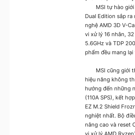
MSI tự hào giớ
Dual Edition sắp ra
nghệ AMD 3D V-Cac
vi xử lý 16 nhân, 
5.6GHz và TDP 200W
phẩm đều mang lại t
MSI cũng giới 
hiệu năng không th
hướng đến những n
(110A SPS), kết hợp
EZ M.2 Shield Frozr
nghiệt nhất. Bộ điề
nâng cao và reset 
vi xử lý AMD Ryzen