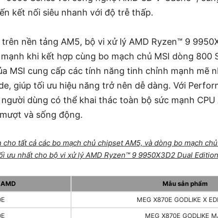
n kết nối siêu nhanh với độ trễ thấp.
trên nền tảng AM5, bộ vi xử lý AMD Ryzen™ 9 9950X
c mạnh khi kết hợp cùng bo mạch chủ MSI dòng 800 
ủa MSI cung cấp các tính năng tinh chỉnh mạnh mẽ nh
e, giúp tối ưu hiệu năng trở nên dễ dàng. Với Perfo
người dùng có thể khai thác toàn bộ sức mạnh CP
 mượt và sống động.
 cho tất cả các bo mạch chủ chipset AM5, và dòng bo mạch ch
tối ưu nhất cho bộ vi xử lý AMD Ryzen™ 9 9950X3D2 Dual Edition
t AMD
Mẫu sản phẩm
0E
MEG X870E GODLIKE X ED
0E
MEG X870E GODLIKE M