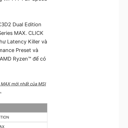
3D2 Dual Edition
Series MAX. CLICK
ư Latency Killer và
rmance Preset và
U AMD Ryzen™ để có
ủ MAX mới nhất của MSI
.
ITION
AX