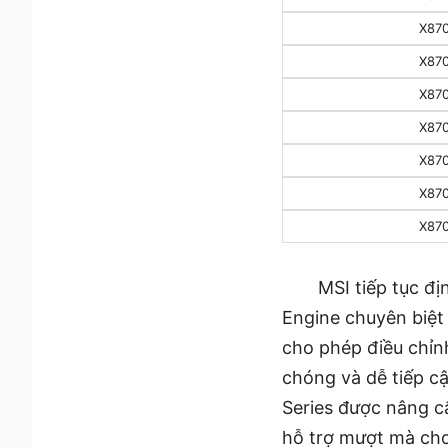
X87
X87
X87
X87
X87
X87
X87
MSI tiếp tục đị
Engine chuyên biệt
cho phép điều chỉnh
chóng và dễ tiếp c
Series được nâng c
hỗ trợ mượt mà cho 