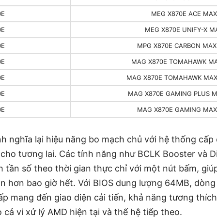
0E
MEG X870E ACE MAX
0E
MEG X870E UNIFY-X M
0E
MPG X870E CARBON MAX 
0E
MAG X870E TOMAHAWK MA
0E
MAG X870E TOMAHAWK MAX 
0E
MAG X870E GAMING PLUS M
0E
MAG X870E GAMING MAX 
nh nghĩa lại hiệu năng bo mạch chủ với hệ thống cấp 
 cho tương lai. Các tính năng như BCLK Booster và 
 tần số theo thời gian thực chỉ với một nút bấm, gi
ận hơn bao giờ hết. Với BIOS dung lượng 64MB, dòn
ấp mang đến giao diện cải tiến, khả năng tương thí
cả vi xử lý AMD hiện tại và thế hệ tiếp theo.