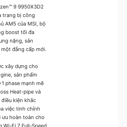
 Ryzen™ 9 9950X3D2
à trang bị công
hủ AM5 của MSI, bộ
g boost tối đa
ung nặng, sản
n một đẳng cấp mới.
ợc xây dựng cho
ngine, sản phẩm
2+1 phase mạnh mẽ
ross Heat-pipe và
 điều kiện khắc
a việc tinh chỉnh
i ưu hoàn toàn cho
 Wi-Fi 7 Full-Speed