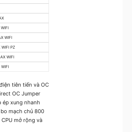
AX
WIFI
X WIFI
WIFI PZ
AX WIFI
WIFI
điện tiên tiến và OC
Direct OC Jumper
úp ép xung nhanh
g bo mạch chủ 800
ch CPU mở rộng và