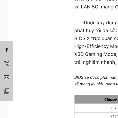
và LAN 5G, mang đế
Được xây dựng 
phát huy tối đa sứ
BIOS X trực quan c
High-Efficiency Mod
X3D Gaming Mode, 
trải nghiệm nhanh,
BIOS sẽ được phát hành
sẽ mang lại hiệu năng 
Chipse
X87
X87