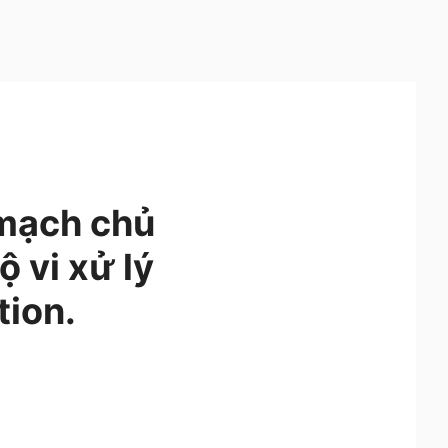
 mạch chủ
 vi xử lý
ion.