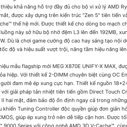
i thiệu khả năng hỗ trợ đầy đủ cho bộ vi xử lý AMD
 mắt, được xây dựng trên kiến trúc "Zen 5" tiên tiến v
he™ thế hệ mới. Được thiết kế cho dòng bo mạch c
32 luồng này sở hữu bộ nhớ đệm L3 lên đến 192MB, xun
. Dù là chơi game cường độ cao hay sáng tạo nội d
ốc độ và hiệu suất vượt trội, nâng tầm hiệu năng lê
thiệu mẫu flagship mới MEG X870E UNIFY-X MAX, đư
ỏa hiệp. Với thiết kế 2-DIMM chuyên biệt cùng OC E
gười đam mê ép xung cực hạn. Thiết kế nguồn 18+
 với giải pháp tản nhiệt tiên tiến gồm Direct Touch C
 II hai mặt, đảm bảo độ ổn định ngay cả trong những
u khiển Tuning Controller độc quyền giúp đơn giản hó
CMOS, giúp ép xung trở nên dễ tiếp cận hơn. Được tố
™ 9000 Series với công nghệ AMD 3D V-Cache™, cùng