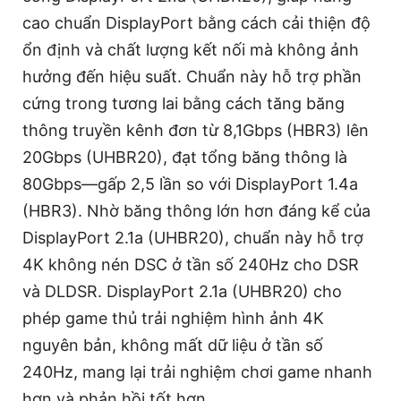
cao chuẩn DisplayPort bằng cách cải thiện độ
ổn định và chất lượng kết nối mà không ảnh
hưởng đến hiệu suất. Chuẩn này hỗ trợ phần
cứng trong tương lai bằng cách tăng băng
thông truyền kênh đơn từ 8,1Gbps (HBR3) lên
20Gbps (UHBR20), đạt tổng băng thông là
80Gbps—gấp 2,5 lần so với DisplayPort 1.4a
(HBR3). Nhờ băng thông lớn hơn đáng kể của
DisplayPort 2.1a (UHBR20), chuẩn này hỗ trợ
4K không nén DSC ở tần số 240Hz cho DSR
và DLDSR. DisplayPort 2.1a (UHBR20) cho
phép game thủ trải nghiệm hình ảnh 4K
nguyên bản, không mất dữ liệu ở tần số
240Hz, mang lại trải nghiệm chơi game nhanh
hơn và phản hồi tốt hơn.