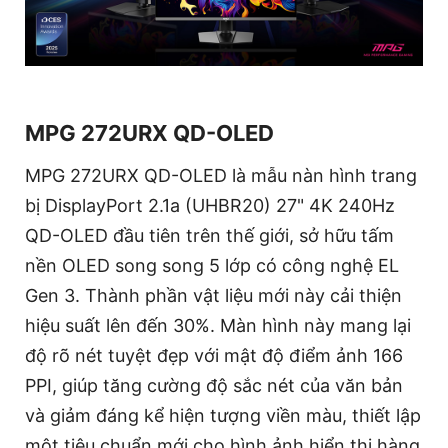
MPG 272URX QD-OLED
MPG 272URX QD-OLED là mẫu nàn hình trang
bị DisplayPort 2.1a (UHBR20) 27" 4K 240Hz
QD-OLED đầu tiên trên thế giới, sở hữu tấm
nền OLED song song 5 lớp có công nghệ EL
Gen 3. Thành phần vật liệu mới này cải thiện
hiệu suất lên đến 30%. Màn hình này mang lại
độ rõ nét tuyệt đẹp với mật độ điểm ảnh 166
PPI, giúp tăng cường độ sắc nét của văn bản
và giảm đáng kể hiện tượng viền màu, thiết lập
một tiêu chuẩn mới cho hình ảnh hiển thị hàng