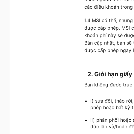
các điều khoản trong
1.4 MSI có thể, nhưn
được cấp phép. MSI c
khoản phí này sẽ đượ
Bản cập nhật, bạn sẽ
được cấp phép ngay l
2. Giới hạn giấ
Bạn không được trực t
i) sửa đổi, tháo r
phép hoặc bất kỳ t
ii) phân phối hoặ
độc lập và/hoặc để