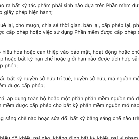
 tạo ra bất kỳ tác phẩm phái sinh nào dựa trên Phần mềm đư
 giấy phép hiện hành;
huê lại, cho mượn, chia sẻ thời gian, bán lại, cấp phép lại,
c cấp phép hoặc việc sử dụng Phần mềm được cấp phép c
 vô hiệu hóa hoặc can thiệp vào bảo mật, hoạt động hoặc c
hoặc bất kỳ hạn chế hoặc giới hạn nào được tích hợp sẵn
p phép;
iấu bất kỳ quyền sở hữu trí tuệ, quyền sở hữu, mã nguồn 
ềm được cấp phép;
 phải áp dụng toàn bộ hoặc một phần phần mềm nguồn mở 
n mềm được cấp phép cho bất kỳ phần mềm nguồn mở nào
ằng sáng chế nào hoặc sửa đổi bất kỳ bằng sáng chế nào t
ỳ biểu đồ khiếu nại nào, khẳng định bất kỳ khiếu nại vi phạ