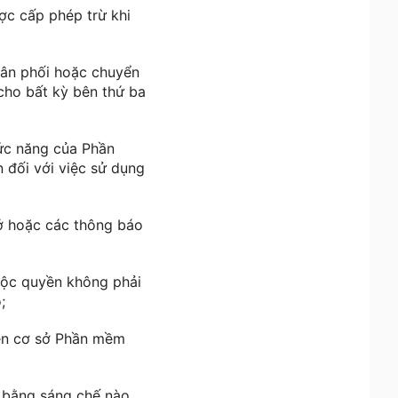
ợc cấp phép trừ khi
 phân phối hoặc chuyển
ho bất kỳ bên thứ ba
hức năng của Phần
 đối với việc sử dụng
mở hoặc các thông báo
độc quyền không phải
;
rên cơ sở Phần mềm
m bằng sáng chế nào