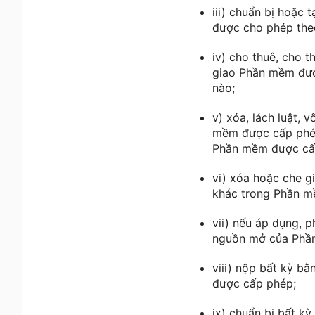
iii) chuẩn bị hoặc
được cho phép theo
iv) cho thuê, cho t
giao Phần mềm đượ
nào;
v) xóa, lách luật,
mềm được cấp phép 
Phần mềm được cấ
vi) xóa hoặc che g
khác trong Phần m
vii) nếu áp dụng,
nguồn mở của Phầ
viii) nộp bất kỳ b
được cấp phép;
ix) chuẩn bị bất k