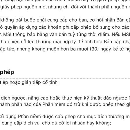
 giấy phép nguồn mở, nhưng chỉ đối với thành phần nguồn 
g không bắt buộc phải cung cấp cho bạn, cơ hội nhận Bản 
ó quyền áp dụng các khoản phí cấp phép bổ sung cho các
c MSI thông báo bằng văn bản tuỳ từng thời điểm. Nếu MS
 thực hiện nỗ lực thương mại hợp lý để tích hợp Bản cập n
ập tức, nhưng không muộn hơn ba mươi (30) ngày kể từ ng
y phép
iếp hoặc gián tiếp cố tình:
ời, dịch ngược, nâng cao hoặc thực hiện kỹ thuật đảo ngư
hành phần nào của Phần mềm đó trừ khi được phép theo gi
c sử dụng Phần mềm được cấp phép cho mục đích thương m
 cung cấp dịch vụ, cho dù có lợi nhuận hay không;