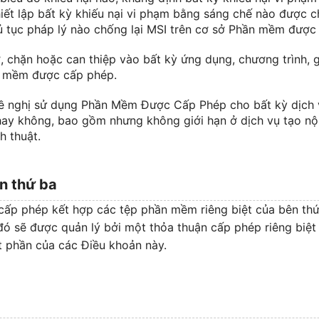
hiết lập bất kỳ khiếu nại vi phạm bằng sáng chế nào được c
hủ tục pháp lý nào chống lại MSI trên cơ sở Phần mềm được
ờ, chặn hoặc can thiệp vào bất kỳ ứng dụng, chương trình, g
n mềm được cấp phép.
đề nghị sử dụng Phần Mềm Được Cấp Phép cho bất kỳ dịch 
 hay không, bao gồm nhưng không giới hạn ở dịch vụ tạo nộ
h thuật.
n thứ ba
p phép kết hợp các tệp phần mềm riêng biệt của bên thứ 
ó sẽ được quản lý bởi một thỏa thuận cấp phép riêng biệt
t phần của các Điều khoản này.