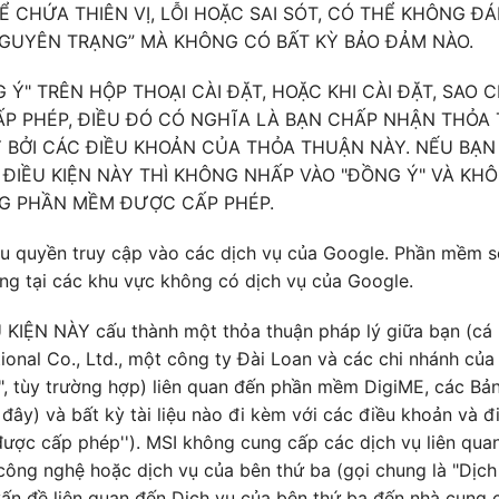
HỂ CHỨA THIÊN VỊ, LỖI HOẶC SAI SÓT, CÓ THỂ KHÔNG Đ
GUYÊN TRẠNG” MÀ KHÔNG CÓ BẤT KỲ BẢO ĐẢM NÀO.
 Ý" TRÊN HỘP THOẠI CÀI ĐẶT, HOẶC KHI CÀI ĐẶT, SAO
 PHÉP, ĐIỀU ĐÓ CÓ NGHĨA LÀ BẠN CHẤP NHẬN THỎA 
 BỞI CÁC ĐIỀU KHOẢN CỦA THỎA THUẬN NÀY. NẾU BẠN
ĐIỀU KIỆN NÀY THÌ KHÔNG NHẤP VÀO "ĐỒNG Ý" VÀ KHÔ
G PHẦN MỀM ĐƯỢC CẤP PHÉP.
u quyền truy cập vào các dịch vụ của Google. Phần mềm 
ng tại các khu vực không có dịch vụ của Google.
IỆN NÀY cấu thành một thỏa thuận pháp lý giữa bạn (cá 
tional Co., Ltd., một công ty Đài Loan và các chi nhánh của
", tùy trường hợp) liên quan đến phần mềm DigiME, các Bản
 đây) và bất kỳ tài liệu nào đi kèm với các điều khoản và đ
ược cấp phép''). MSI không cung cấp các dịch vụ liên qu
 công nghệ hoặc dịch vụ của bên thứ ba (gọi chung là "Dịch
ấn đề liên quan đến Dịch vụ của bên thứ ba đến nhà cung c