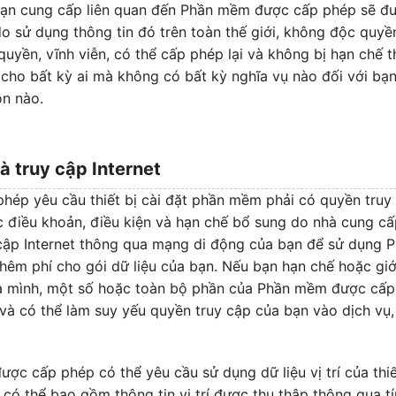
bạn cung cấp liên quan đến Phần mềm được cấp phép sẽ đư
o sử dụng thông tin đó trên toàn thế giới, không độc quyề
quyền, vĩnh viễn, có thể cấp phép lại và không bị hạn chế 
ó cho bất kỳ ai mà không có bất kỳ nghĩa vụ nào đối với b
ồn nào.
 và truy cập Internet
ép yêu cầu thiết bị cài đặt phần mềm phải có quyền truy 
c điều khoản, điều kiện và hạn chế bổ sung do nhà cung cấp
y cập Internet thông qua mạng di động của bạn để sử dụng
thêm phí cho gói dữ liệu của bạn. Nếu bạn hạn chế hoặc gi
 của mình, một số hoặc toàn bộ phần của Phần mềm được cấ
và có thể làm suy yếu quyền truy cập của bạn vào dịch vụ
ợc cấp phép có thể yêu cầu sử dụng dữ liệu vị trí của thiế
ó có thể bao gồm thông tin vị trí được thu thập thông qua t