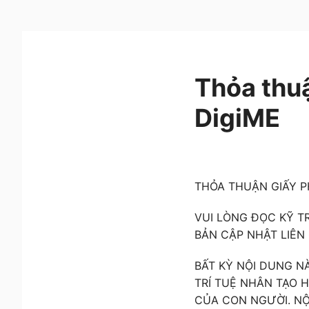
Thỏa thuậ
DigiME
THỎA THUẬN GIẤY 
VUI LÒNG ĐỌC KỸ T
BẢN CẬP NHẬT LIÊN
BẤT KỲ NỘI DUNG N
TRÍ TUỆ NHÂN TẠO 
CỦA CON NGƯỜI. N