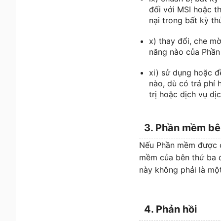
đối với MSI hoặc t
nại trong bất kỳ t
x) thay đổi, che m
năng nào của Phầ
xi) sử dụng hoặc 
nào, dù có trả phí
trị hoặc dịch vụ dịc
3. Phần mềm bê
Nếu Phần mềm được cấ
mềm của bên thứ ba đ
này không phải là mộ
4. Phản hồi