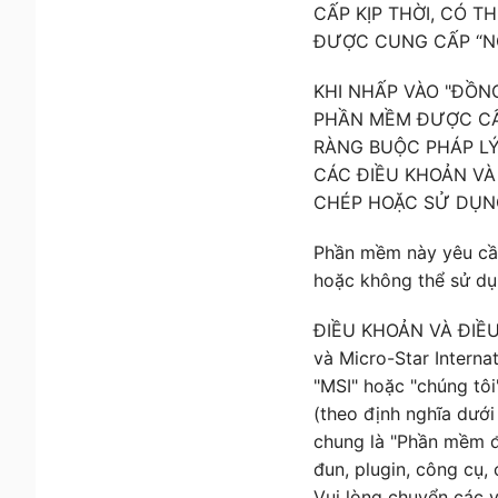
CẤP KỊP THỜI, CÓ T
ĐƯỢC CUNG CẤP “N
KHI NHẤP VÀO "ĐỒNG
PHẦN MỀM ĐƯỢC CẤP
RÀNG BUỘC PHÁP LÝ
CÁC ĐIỀU KHOẢN VÀ 
CHÉP HOẶC SỬ DỤN
Phần mềm này yêu cầ
hoặc không thể sử dụ
ĐIỀU KHOẢN VÀ ĐIỀU K
và Micro-Star Interna
"MSI" hoặc "chúng tôi
(theo định nghĩa dưới
chung là "Phần mềm đ
đun, plugin, công cụ,
Vui lòng chuyển các v