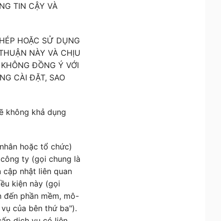
ÁNG TIN CẬY VÀ
 CHÉP HOẶC SỬ DỤNG
THUẬN NÀY VÀ CHỊU
 KHÔNG ĐỒNG Ý VỚI
NG CÀI ĐẶT, SAO
sẽ không khả dụng
nhân hoặc tổ chức)
 công ty (gọi chung là
 cập nhật liên quan
iều kiện này (gọi
an đến phần mềm, mô-
 vụ của bên thứ ba").
ấp dịch vụ có liên