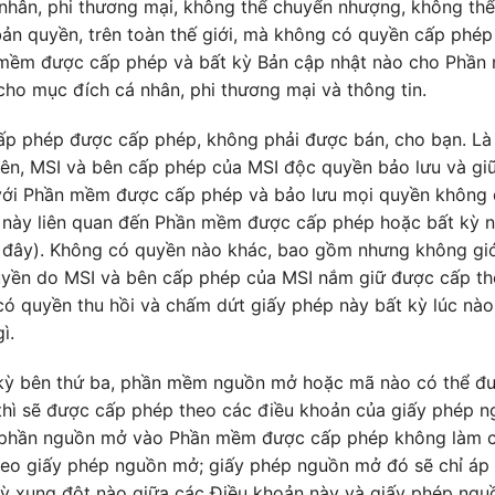
á nhân, phi thương mại, không thể chuyển nhượng, không th
ản quyền, trên toàn thế giới, mà không có quyền cấp phép l
 mềm được cấp phép và bất kỳ Bản cập nhật nào cho Phần
cho mục đích cá nhân, phi thương mại và thông tin.
p phép được cấp phép, không phải được bán, cho bạn. Là 
ên, MSI và bên cấp phép của MSI độc quyền bảo lưu và giữ l
với Phần mềm được cấp phép và bảo lưu mọi quyền không 
 này liên quan đến Phần mềm được cấp phép hoặc bất kỳ n
i đây). Không có quyền nào khác, bao gồm nhưng không gi
yền do MSI và bên cấp phép của MSI nắm giữ được cấp th
ó quyền thu hồi và chấm dứt giấy phép này bất kỳ lúc nào v
ì.
 kỳ bên thứ ba, phần mềm nguồn mở hoặc mã nào có thể đư
ì sẽ được cấp phép theo các điều khoản của giấy phép n
h phần nguồn mở vào Phần mềm được cấp phép không làm
heo giấy phép nguồn mở; giấy phép nguồn mở đó sẽ chỉ áp 
ỳ xung đột nào giữa các Điều khoản này và giấy phép ngu