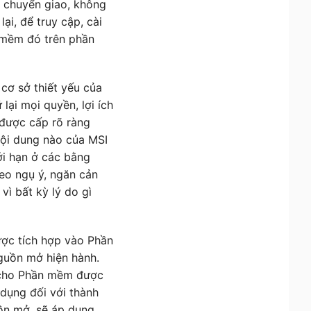
ể chuyển giao, không
ại, để truy cập, cài
 mềm đó trên phần
cơ sở thiết yếu của
ại mọi quyền, lợi ích
được cấp rõ ràng
ội dung nào của MSI
ới hạn ở các bằng
eo ngụ ý, ngăn cản
ì bất kỳ lý do gì
ợc tích hợp vào Phần
guồn mở hiện hành.
 cho Phần mềm được
dụng đối với thành
ồn mở, sẽ áp dụng