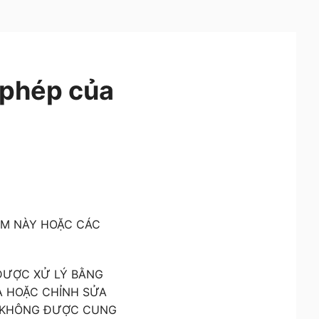
 phép của
ỀM NÀY HOẶC CÁC
ĐƯỢC XỬ LÝ BẰNG
A HOẶC CHỈNH SỬA
Ể KHÔNG ĐƯỢC CUNG