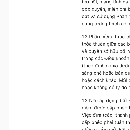
thu hồi, mang tính c
độc quyền, miễn phí b
đặt và sử dụng Phần
cứng tương thích chỉ 
1.2 Phần mềm được cấ
thỏa thuận giữa các b
và quyền sở hữu đối 
trong các Điều khoản
(theo định nghĩa dướ
sáng chế hoặc bản qu
hoặc cách khác. MSI c
hoặc không có lý do g
1.3 Nếu áp dụng, bất
mềm được cấp phép th
Việc đưa (các) thàn
cấp phép phải tuân t
phần nguồn mở. Bất k