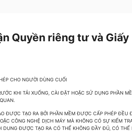
n Quyền riêng tư và Giấy
PHÉP CHO NGƯỜI DÙNG CUỐI
RƯỚC KHI TẢI XUỐNG, CÀI ĐẶT HOẶC SỬ DỤNG PHẦN M
 QUAN.
ÀO ĐƯỢC TẠO RA BỞI PHẦN MỀM ĐƯỢC CẤP PHÉP ĐỀU 
HOẶC CÔNG NGHỆ DỊCH MÁY MÀ KHÔNG CÓ SỰ KIỂM TR
ỘI DUNG ĐƯỢC TẠO RA CÓ THỂ KHÔNG ĐẦY ĐỦ, CÓ TH