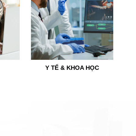
Y TẾ & KHOA HỌC