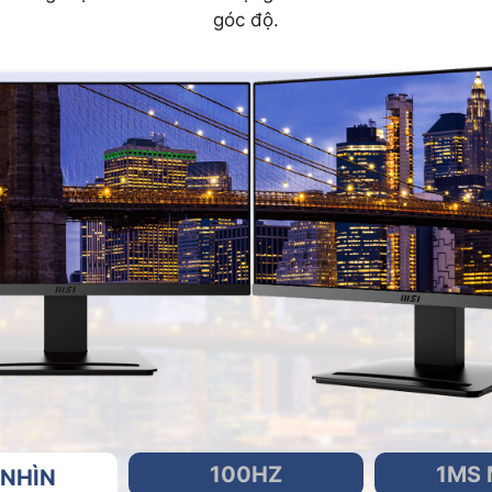
góc độ.
100HZ
1MS 
NHÌN