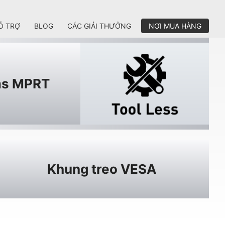
Ỗ TRỢ
BLOG
CÁC GIẢI THƯỞNG
NƠI MUA HÀNG
s MPRT
Khung treo VESA