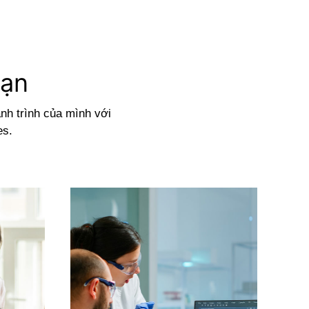
bạn
nh trình của mình với
es.