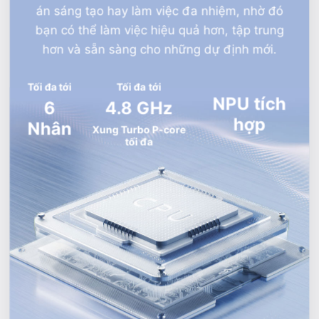
án sáng tạo hay làm việc đa nhiệm, nhờ đó
bạn có thể làm việc hiệu quả hơn, tập trung
hơn và sẵn sàng cho những dự định mới.
Tối đa tới
Tối đa tới
NPU
tích
6
4.8
GHz
hợp
Nhân
Xung Turbo P-core
tối đa