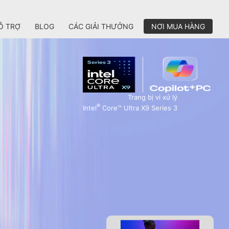
Ỗ TRỢ
BLOG
CÁC GIẢI THƯỞNG
NƠI MUA HÀNG
Trang bị vi xử lý
®
Intel
Core™ Ultra X9 Series 3