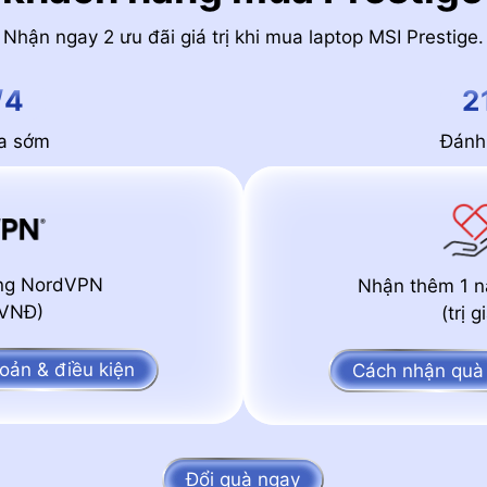
Nhận ngay 2 ưu đãi giá trị khi mua laptop MSI Prestige.
/4
2
ua sớm
Đánh 
ụng NordVPN
Nhận thêm 1 n
0 VNĐ)
(trị 
oản & điều kiện
Cách nhận quà
Đổi quà ngay